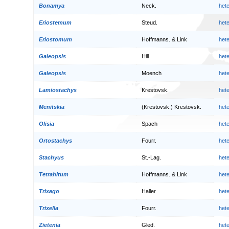
Bonamya
Neck.
het
Eriostemum
Steud.
het
Eriostomum
Hoffmanns. & Link
het
Galeopsis
Hill
het
Galeopsis
Moench
het
Lamiostachys
Krestovsk.
het
Menitskia
(Krestovsk.) Krestovsk.
het
Olisia
Spach
het
Ortostachys
Fourr.
het
Stachyus
St.-Lag.
het
Tetrahitum
Hoffmanns. & Link
het
Trixago
Haller
het
Trixella
Fourr.
het
Zietenia
Gled.
het