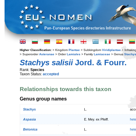
Higher Classification:
> Kingdom
Plantae
> Subkingdom
Viridiplantae
> Infraki
> Superorder
Asteranae
> Order
Lamiales
> Family
Lamiaceae
> Genus
Stachy
Stachys salisii
Jord. & Fourr.
Rank:
Species
Taxon Status:
accepted
Relationships towards this taxon
Genus group names
Stachys
L.
acc
Aspasia
E. Mey. ex Pfeiff.
het
Betonica
L.
het