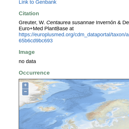
Link to Genbank
Citation
Greuter, W.
Centaurea susannae
Invernón & De
Euro+Med PlantBase at
https://europlusmed.org/cdm_dataportal/taxon
65b6cd9bc693
Image
no data
Occurrence
+
−