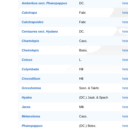
Amberboa sect. Phaeopappus
DC.
het
Calcitrapa
Fabr.
het
Calcitrapoides
Fabr.
het
Centaurea sect. Hyalaea
DC.
het
Chartolepis
Cass.
het
Cheirolepis
Boiss.
het
Cnicus
L.
het
Colymbada
Hill
het
Crocodilium
Hill
het
Grossheimia
Sosn. & Takht.
het
Hyalea
(DC.) Jaub. & Spach
het
Jacea
Mill.
het
Melanoloma
Cass.
het
Phaeopappus
(DC.) Boiss.
het