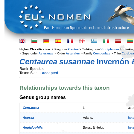
Higher Classification:
> Kingdom
Plantae
> Subkingdom
Viridiplantae
> Infraki
> Superorder
Asteranae
> Order
Asterales
> Family
Compositae
> Tribe
Cardue
Centaurea susannae
Invernón 
Rank:
Species
Taxon Status:
accepted
Relationships towards this taxon
Genus group names
Centaurea
L.
acc
Acosta
Adans.
het
Aegialophila
Boiss. & Heldr.
het