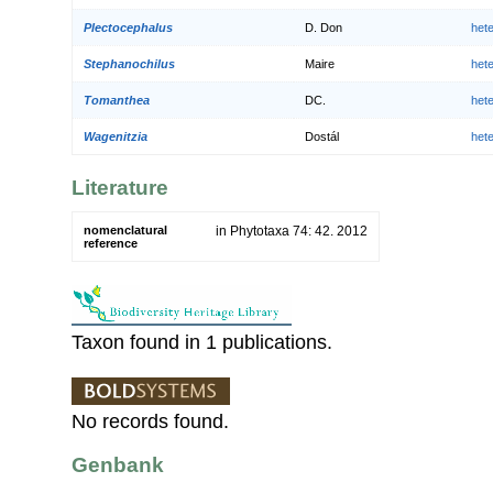
Plectocephalus
D. Don
het
Stephanochilus
Maire
het
Tomanthea
DC.
het
Wagenitzia
Dostál
het
Literature
nomenclatural
in Phytotaxa 74: 42. 2012
reference
Taxon found in 1 publications.
No records found.
Genbank