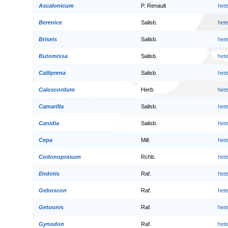
Ascalonicum
P. Renault
het
Berenice
Salisb.
het
Briseis
Salisb.
het
Butomissa
Salisb.
het
Calliprena
Salisb.
het
Caloscordum
Herb.
het
Camarilla
Salisb.
het
Canidia
Salisb.
het
Cepa
Mill.
het
Codonoprasum
Rchb.
het
Endotis
Raf.
het
Geboscon
Raf.
het
Getuonis
Raf.
het
Gynodon
Raf.
het