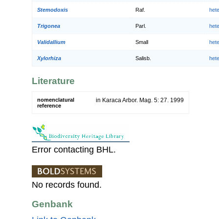
Stemodoxis
Raf.
het
Trigonea
Parl.
het
Validallium
Small
het
Xylorhiza
Salisb.
het
Literature
nomenclatural
in Karaca Arbor. Mag. 5: 27. 1999
reference
Error contacting BHL.
No records found.
Genbank