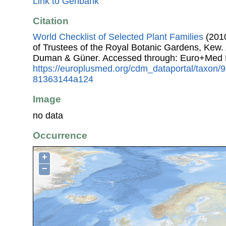
Link to Genbank
Citation
World Checklist of Selected Plant Families
(2010
of Trustees of the Royal Botanic Gardens, Kew.
Duman & Güner. Accessed through: Euro+Med 
https://europlusmed.org/cdm_dataportal/taxon/9
81363144a124
Image
no data
Occurrence
+
−