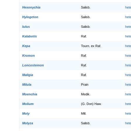
Hexonychia
Salisb.
het
Hylogeton
Salisb.
het
Iulus
Salisb.
het
Kalabotis
Raf.
het
Kepa
Tourn. ex Raf.
het
Kromon
Raf.
het
Loncostemon
Raf.
het
Maligia
Raf.
het
Milula
Prain
het
Moenchia
Medik.
het
Molium
(G. Don) Haw.
het
Moly
Mill.
het
Molyza
Salisb.
het