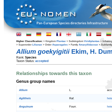
Higher Classification:
> Kingdom
Plantae
> Subkingdom
Viridiplantae
> Infraki
> Superorder
Lilianae
> Order
Asparagales
> Family
Amaryllidaceae
> Subfamil
Allium goekyigitii
Ekim, H. Du
Rank:
Species
Taxon Status:
accepted
Relationships towards this taxon
Genus group names
Allium
L.
acc
Aglitheis
Raf.
het
Anguinum
Fourr.
het