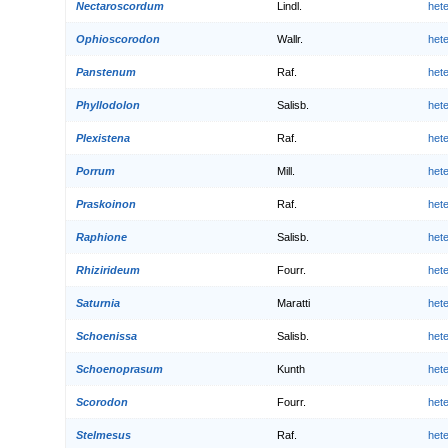
Nectaroscordum
Lindl.
het
Ophioscorodon
Wallr.
het
Panstenum
Raf.
het
Phyllodolon
Salisb.
het
Plexistena
Raf.
het
Porrum
Mill.
het
Praskoinon
Raf.
het
Raphione
Salisb.
het
Rhizirideum
Fourr.
het
Saturnia
Maratti
het
Schoenissa
Salisb.
het
Schoenoprasum
Kunth
het
Scorodon
Fourr.
het
Stelmesus
Raf.
het