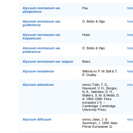
Alyssum montanum var.
Pau
het
almijarrense
Alyssum montanum var.
O. Bolòs & Vigo
het
guilleriense
Alyssum montanum var.
Huter
het
hispanicum
Alyssum montanum var.
O. Bolòs & Vigo
het
pradesense
Alyssum montanum var. vulgare
Boiss.
het
Alyssum nevadense
Wilmott ex P. W. Ball & T.
het
R. Dudley
Alyssum atlanticum
sensu Tutin, T. G.,
mis
Heywood, V. H., Burges,
N. A., Valentine, D. H.,
Walters, S. M. & Webb, D.
A. 1964–1980: Flora
europaea 1-5. –
Cambridge: Cambridge
University Press
Alyssum diffusum
sensu Jalas, J. &
mis
Suominen, J. 1996: Atlas
Florae Europaeae 11