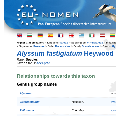
Higher Classification:
> Kingdom
Plantae
> Subkingdom
Viridiplantae
> Infraki
> Superorder
Rosanae
> Order
Brassicales
> Family
Brassicaceae
> Genus
Al
Alyssum fastigiatum
Heywood
Rank:
Species
Taxon Status:
accepted
Relationships towards this taxon
Genus group names
Alyssum
L.
acc
Gamosepalum
Hausskn.
syn
Psilonema
C. A. Mey.
syn