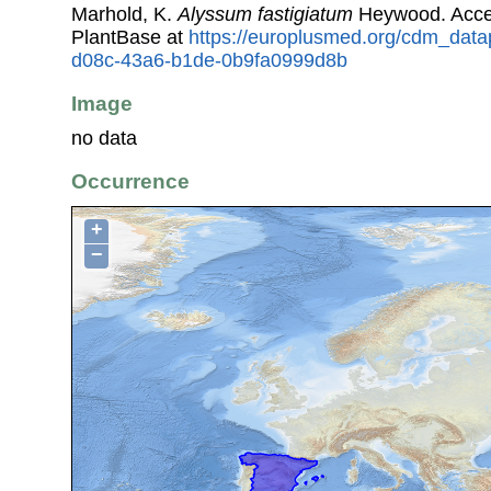
Marhold, K.
Alyssum fastigiatum
Heywood. Acce
PlantBase at
https://europlusmed.org/cdm_data
d08c-43a6-b1de-0b9fa0999d8b
Image
no data
Occurrence
+
−