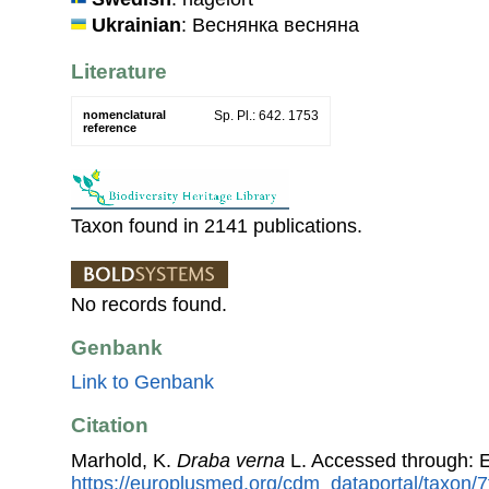
Ukrainian
: Веснянка веснянa
Literature
nomenclatural
Sp. Pl.: 642. 1753
reference
Taxon found in 2141 publications.
No records found.
Genbank
Link to Genbank
Citation
Marhold, K.
Draba verna
L. Accessed through: 
https://europlusmed.org/cdm_dataportal/taxon/