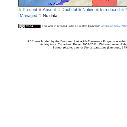
Present
Absent
Doubtful
Native
Introduced
Managed
No data
This work is licensed under a Creative Commons
Attribution-Share Alik
PESI was funded by the European Union 7th Framework Programme within t
Activity Area: Capacities. Period 2008-2011 - Website hosted & 
Banner picture: gannet (
Morus bassanus
(Linnaeus, 175