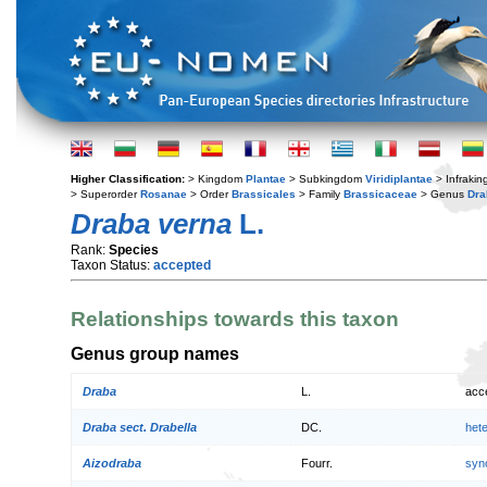
Higher Classification:
> Kingdom
Plantae
> Subkingdom
Viridiplantae
> Infraki
> Superorder
Rosanae
> Order
Brassicales
> Family
Brassicaceae
> Genus
Dra
Draba verna
L.
Rank:
Species
Taxon Status:
accepted
Relationships towards this taxon
Genus group names
Draba
L.
acc
Draba sect. Drabella
DC.
het
Aizodraba
Fourr.
syn