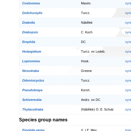
Coelonema
Maxim.
syn
Dolichostylis
Turcz.
syn
Drabella
Nábělek
syn
Drabopsis
C. Koch
syn
Erophila
DC.
syn
Holargidium
Turcz. ex Ledeb.
syn
Leptonema
Hook.
syn
Nesodraba
Greene
syn
Odontocyclus
Turcz.
syn
Pseudobraya
Korsh.
syn
Schivereckia
Andrz. ex DC.
syn
Thylacodraba
(Nábělek) O. E. Schulz
syn
Species group names
Erophila verna
(L.) E. Mey.
hom