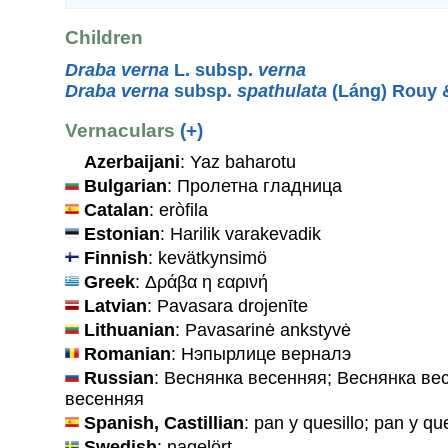
Children
Draba verna
L. subsp.
verna
Draba verna
subsp.
spathulata
(Láng) Rouy 
Vernaculars
(+)
Azerbaijani
: Yaz baharotu
Bulgarian
: Пролетна гладница
Catalan
: eròfila
Estonian
: Harilik varakevadik
Finnish
: kevätkynsimö
Greek
: Δράβα η εαρινή
Latvian
: Pavasara drojenīte
Lithuanian
: Pavasarinė ankstyvė
Romanian
: Нэпырлице верналэ
Russian
: Веснянка весенняя; Веснянка ве
весенняя
Spanish, Castillian
: pan y quesillo; pan y qu
Swedish
: nagelört