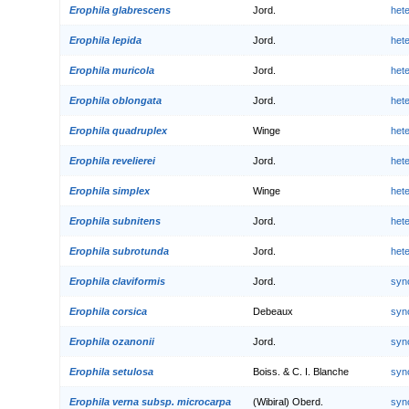
Erophila glabrescens
Jord.
het
Erophila lepida
Jord.
het
Erophila muricola
Jord.
het
Erophila oblongata
Jord.
het
Erophila quadruplex
Winge
het
Erophila revelierei
Jord.
het
Erophila simplex
Winge
het
Erophila subnitens
Jord.
het
Erophila subrotunda
Jord.
het
Erophila claviformis
Jord.
syn
Erophila corsica
Debeaux
syn
Erophila ozanonii
Jord.
syn
Erophila setulosa
Boiss. & C. I. Blanche
syn
Erophila verna subsp. microcarpa
(Wibiral) Oberd.
syn