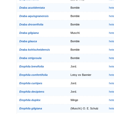
Draba acutidentata
Bomble
het
Draba aquisgranensis
Bomble
het
Draba droserifolia
Bomble
het
Draba gilgiana
Muschl.
het
Draba glauca
Bomble
het
Draba kohlscheidensis
Bomble
het
Draba strigosula
Bomble
het
Erophila brevifolia
Jord.
het
Erophila confertifolia
Lotsy ex Bannier
het
Erophila curtipes
Jord.
het
Erophila decipiens
Jord.
het
Erophila duplex
Winge
het
Erophila gilgiana
(Muschl.) O. E. Schulz
het