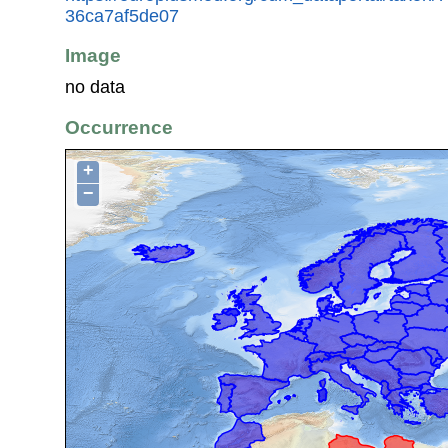
36ca7af5de07
Image
no data
Occurrence
+
−