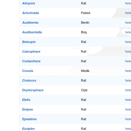
Aitopsis
Raf.
het
Arischrada
Pobed.
het
Audibertia
Benth.
het
Audibertiella
Briq.
het
Belospis
Raf.
het
Calosphace
Raf.
het
Codanthera
Raf.
het
Covola
Medik.
het
Crolocos
Raf.
het
Drymosphace
Opiz
het
Elelis
Raf.
het
Enipea
Raf.
het
Epiadena
Raf.
het
Euriples
Raf.
het