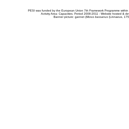
PESI was funded by the European Union 7th Framework Programme within t
Activity Area: Capacities. Period 2008-2011 - Website hosted & 
Banner picture: gannet (
Morus bassanus
(Linnaeus, 175