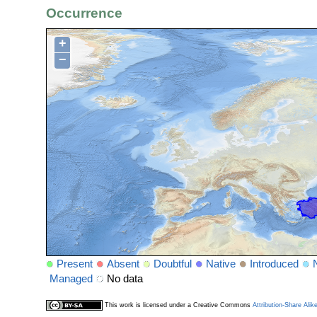
Occurrence
+
−
Present
Absent
Doubtful
Native
Introduced
Managed
No data
This work is licensed under a Creative Commons
Attribution-Share Alik