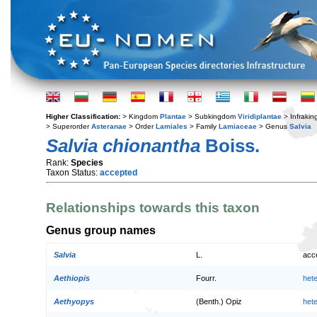
Higher Classification:
> Kingdom
Plantae
> Subkingdom
Viridiplantae
> Infraki
> Superorder
Asteranae
> Order
Lamiales
> Family
Lamiaceae
> Genus
Salvia
Salvia chionantha
Boiss.
Rank:
Species
Taxon Status:
accepted
Relationships towards this taxon
Genus group names
Salvia
L.
acc
Aethiopis
Fourr.
het
Aethyopys
(Benth.) Opiz
het