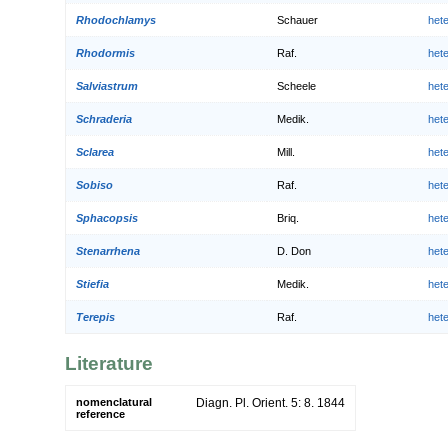
Rhodochlamys
Schauer
het
Rhodormis
Raf.
het
Salviastrum
Scheele
het
Schraderia
Medik.
het
Sclarea
Mill.
het
Sobiso
Raf.
het
Sphacopsis
Briq.
het
Stenarrhena
D. Don
het
Stiefia
Medik.
het
Terepis
Raf.
het
Literature
nomenclatural
Diagn. Pl. Orient. 5: 8. 1844
reference