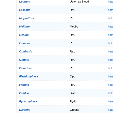
Leonura
Usteri ex Steud.
het
Lesemia
Raf.
het
Megyathus
Raf.
het
Melinum
Medik.
het
Melligo
Raf.
het
Oboskon
Raf.
het
Ormiastis
Raf.
het
Ormilis
Raf.
het
Piaradena
Raf.
het
Plethiosphace
Opiz
het
Pleudia
Raf.
het
Polakia
Stapf
het
Pycnosphace
Rydb.
het
Ramona
Greene
het