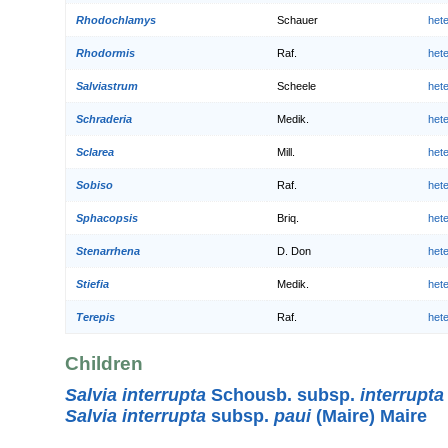
Rhodochlamys
Schauer
het
Rhodormis
Raf.
het
Salviastrum
Scheele
het
Schraderia
Medik.
het
Sclarea
Mill.
het
Sobiso
Raf.
het
Sphacopsis
Briq.
het
Stenarrhena
D. Don
het
Stiefia
Medik.
het
Terepis
Raf.
het
Children
Salvia interrupta
Schousb. subsp.
interrupta
Salvia interrupta
subsp.
paui
(Maire) Maire