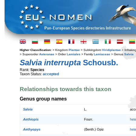
Higher Classification:
> Kingdom
Plantae
> Subkingdom
Viridiplantae
> Infraki
> Superorder
Asteranae
> Order
Lamiales
> Family
Lamiaceae
> Genus
Salvia
Salvia interrupta
Schousb.
Rank:
Species
Taxon Status:
accepted
Relationships towards this taxon
Genus group names
Salvia
L.
acc
Aethiopis
Fourr.
het
Aethyopys
(Benth.) Opiz
het