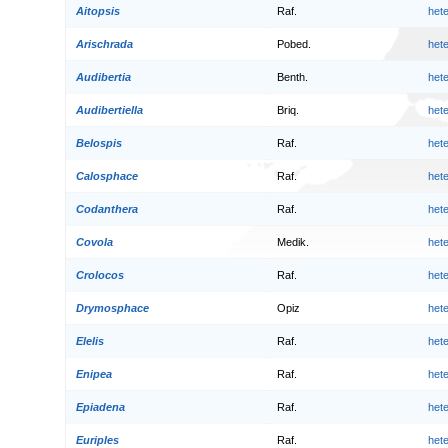
Aitopsis
Raf.
het
Arischrada
Pobed.
het
Audibertia
Benth.
het
Audibertiella
Briq.
het
Belospis
Raf.
het
Calosphace
Raf.
het
Codanthera
Raf.
het
Covola
Medik.
het
Crolocos
Raf.
het
Drymosphace
Opiz
het
Elelis
Raf.
het
Enipea
Raf.
het
Epiadena
Raf.
het
Euriples
Raf.
het