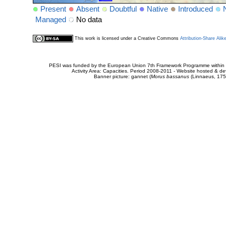
Present
Absent
Doubtful
Native
Introduced
Managed
No data
This work is licensed under a Creative Commons
Attribution-Share Alik
PESI was funded by the European Union 7th Framework Programme within t
Activity Area: Capacities. Period 2008-2011 - Website hosted & 
Banner picture: gannet (
Morus bassanus
(Linnaeus, 175