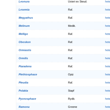
Leonura
Usteri ex Steud.
het
Lesemia
Raf.
het
Megyathus
Raf.
het
Melinum
Medik.
het
Melligo
Raf.
het
Oboskon
Raf.
het
Ormiastis
Raf.
het
Ormilis
Raf.
het
Piaradena
Raf.
het
Plethiosphace
Opiz
het
Pleudia
Raf.
het
Polakia
Stapf
het
Pycnosphace
Rydb.
het
Ramona
Greene
het