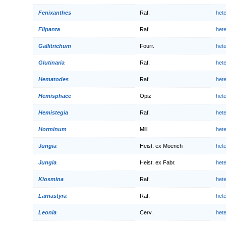
Fenixanthes
Raf.
het
Flipanta
Raf.
het
Gallitrichum
Fourr.
het
Glutinaria
Raf.
het
Hematodes
Raf.
het
Hemisphace
Opiz
het
Hemistegia
Raf.
het
Horminum
Mill.
het
Jungia
Heist. ex Moench
het
Jungia
Heist. ex Fabr.
het
Kiosmina
Raf.
het
Larnastyra
Raf.
het
Leonia
Cerv.
het