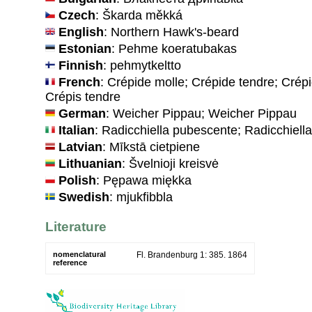
Czech
: Škarda měkká
English
: Northern Hawk's-beard
Estonian
: Pehme koeratubakas
Finnish
: pehmytkeltto
French
: Crépide molle; Crépide tendre; Crép
Crépis tendre
German
: Weicher Pippau; Weicher Pippau
Italian
: Radicchiella pubescente; Radicchiell
Latvian
: Mīkstā cietpiene
Lithuanian
: Švelnioji kreisvė
Polish
: Pępawa miękka
Swedish
: mjukfibbla
Literature
nomenclatural
Fl. Brandenburg 1: 385. 1864
reference