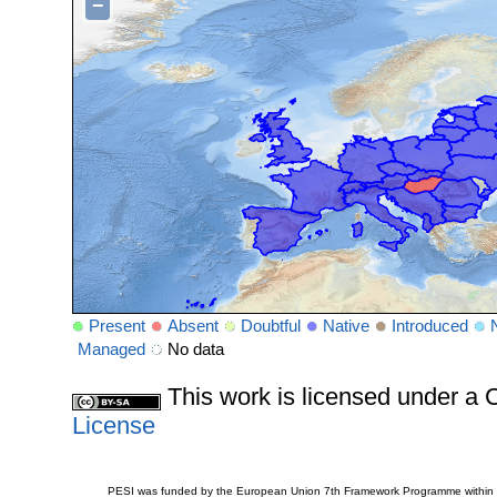
−
Present
Absent
Doubtful
Native
Introduced
Managed
No data
This work is licensed under 
License
PESI was funded by the European Union 7th Framework Programme within t