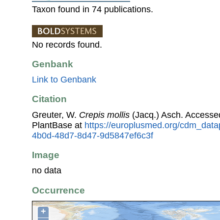
Taxon found in 74 publications.
No records found.
Genbank
Link to Genbank
Citation
Greuter, W.
Crepis mollis
(Jacq.) Asch. Access
PlantBase at
https://europlusmed.org/cdm_data
4b0d-48d7-8d47-9d5847ef6c3f
Image
no data
Occurrence
+