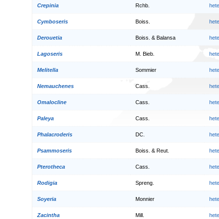
Crepinia
Rchb.
het
Cymboseris
Boiss.
het
Derouetia
Boiss. & Balansa
het
Lagoseris
M. Bieb.
het
Melitella
Sommier
het
Nemauchenes
Cass.
het
Omalocline
Cass.
het
Paleya
Cass.
het
Phalacroderis
DC.
het
Psammoseris
Boiss. & Reut.
het
Pterotheca
Cass.
het
Rodigia
Spreng.
het
Soyeria
Monnier
het
Zacintha
Mill.
het