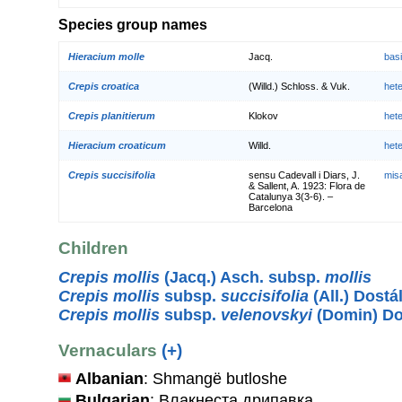
Species group names
Hieracium molle
Jacq.
bas
Crepis croatica
(Willd.) Schloss. & Vuk.
het
Crepis planitierum
Klokov
het
Hieracium croaticum
Willd.
het
Crepis succisifolia
sensu Cadevall i Diars, J.
mis
& Sallent, A. 1923: Flora de
Catalunya 3(3-6). –
Barcelona
Children
Crepis mollis
(Jacq.) Asch. subsp.
mollis
Crepis mollis
subsp.
succisifolia
(All.) Dostá
Crepis mollis
subsp.
velenovskyi
(Domin) D
Vernaculars
(+)
Albanian
: Shmangë butloshe
Bulgarian
: Влакнеста дрипавка