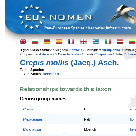
Higher Classification:
> Kingdom
Plantae
> Subkingdom
Viridiplantae
> Infraki
> Superorder
Asteranae
> Order
Asterales
> Family
Compositae
> Tribe
Cichori
Crepis mollis
(Jacq.) Asch.
Rank:
Species
Taxon Status:
accepted
Relationships towards this taxon
Genus group names
Crepis
L.
acc
Hieracioides
Fabr.
hom
Barkhausia
Moench
het