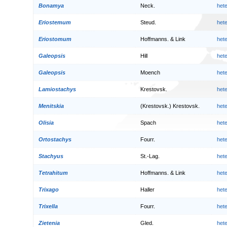
Bonamya
Neck.
het
Eriostemum
Steud.
het
Eriostomum
Hoffmanns. & Link
het
Galeopsis
Hill
het
Galeopsis
Moench
het
Lamiostachys
Krestovsk.
het
Menitskia
(Krestovsk.) Krestovsk.
het
Olisia
Spach
het
Ortostachys
Fourr.
het
Stachyus
St.-Lag.
het
Tetrahitum
Hoffmanns. & Link
het
Trixago
Haller
het
Trixella
Fourr.
het
Zietenia
Gled.
het