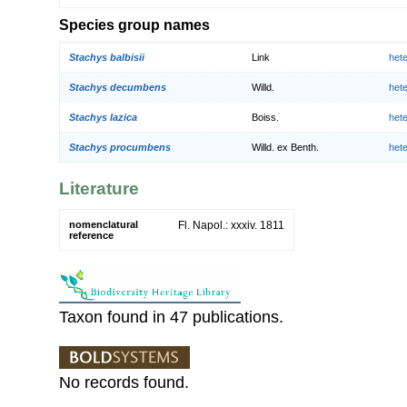
Species group names
Stachys balbisii
Link
het
Stachys decumbens
Willd.
het
Stachys lazica
Boiss.
het
Stachys procumbens
Willd. ex Benth.
het
Literature
nomenclatural
Fl. Napol.: xxxiv. 1811
reference
Taxon found in 47 publications.
No records found.