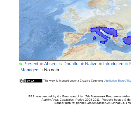
Present
Absent
Doubtful
Native
Introduced
Managed
No data
This work is licensed under a Creative Commons
Attribution-Share Alik
PESI was funded by the European Union 7th Framework Programme within t
Activity Area: Capacities. Period 2008-2011 - Website hosted & 
Banner picture: gannet (
Morus bassanus
(Linnaeus, 175