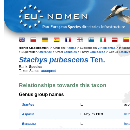
Higher Classification:
> Kingdom
Plantae
> Subkingdom
Viridiplantae
> Infraki
> Superorder
Asteranae
> Order
Lamiales
> Family
Lamiaceae
> Genus
Stachy
Stachys pubescens
Ten.
Rank:
Species
Taxon Status:
accepted
Relationships towards this taxon
Genus group names
Stachys
L.
acc
Aspasia
E. Mey. ex Pfeiff.
het
Betonica
L.
het