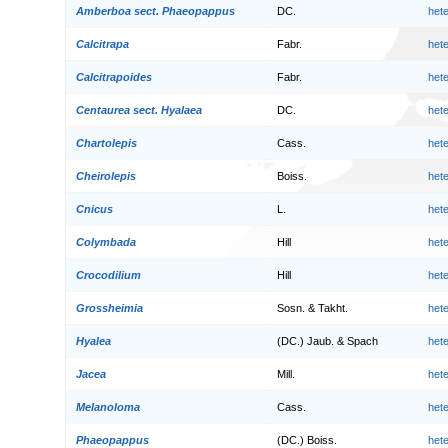
Amberboa sect. Phaeopappus
DC.
het
Calcitrapa
Fabr.
het
Calcitrapoides
Fabr.
het
Centaurea sect. Hyalaea
DC.
het
Chartolepis
Cass.
het
Cheirolepis
Boiss.
het
Cnicus
L.
het
Colymbada
Hill
het
Crocodilium
Hill
het
Grossheimia
Sosn. & Takht.
het
Hyalea
(DC.) Jaub. & Spach
het
Jacea
Mill.
het
Melanoloma
Cass.
het
Phaeopappus
(DC.) Boiss.
het