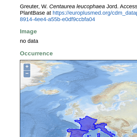
Greuter, W.
Centaurea leucophaea
Jord. Acces
PlantBase at
https://europlusmed.org/cdm_data
8914-4ee4-a55b-e0df9ccbfa04
Image
no data
Occurrence
+
−