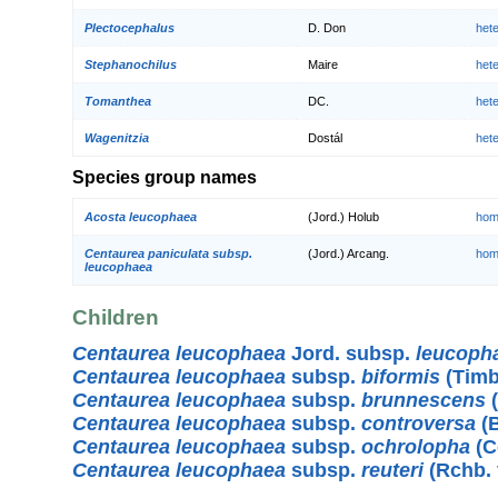
Plectocephalus
D. Don
het
Stephanochilus
Maire
het
Tomanthea
DC.
het
Wagenitzia
Dostál
het
Species group names
Acosta leucophaea
(Jord.) Holub
hom
Centaurea paniculata subsp.
(Jord.) Arcang.
hom
leucophaea
Children
Centaurea leucophaea
Jord. subsp.
leucoph
Centaurea leucophaea
subsp.
biformis
(Timb
Centaurea leucophaea
subsp.
brunnescens
(
Centaurea leucophaea
subsp.
controversa
(B
Centaurea leucophaea
subsp.
ochrolopha
(C
Centaurea leucophaea
subsp.
reuteri
(Rchb. 