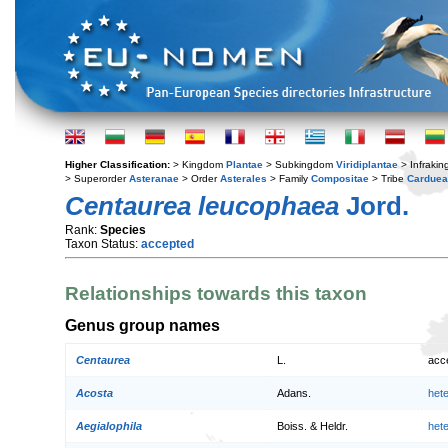
Higher Classification:
> Kingdom
Plantae
> Subkingdom
Viridiplantae
> Infraki
> Superorder
Asteranae
> Order
Asterales
> Family
Compositae
> Tribe
Cardue
Centaurea leucophaea
Jord.
Rank:
Species
Taxon Status:
accepted
Relationships towards this taxon
Genus group names
Centaurea
L.
acc
Acosta
Adans.
het
Aegialophila
Boiss. & Heldr.
het