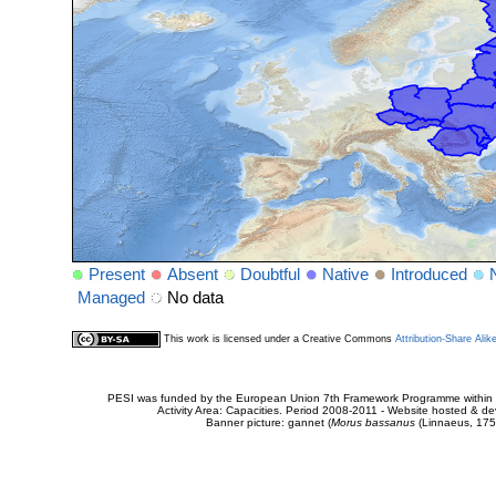
Present
Absent
Doubtful
Native
Introduced
Managed
No data
This work is licensed under a Creative Commons
Attribution-Share Alik
PESI was funded by the European Union 7th Framework Programme within t
Activity Area: Capacities. Period 2008-2011 - Website hosted & 
Banner picture: gannet (
Morus bassanus
(Linnaeus, 175