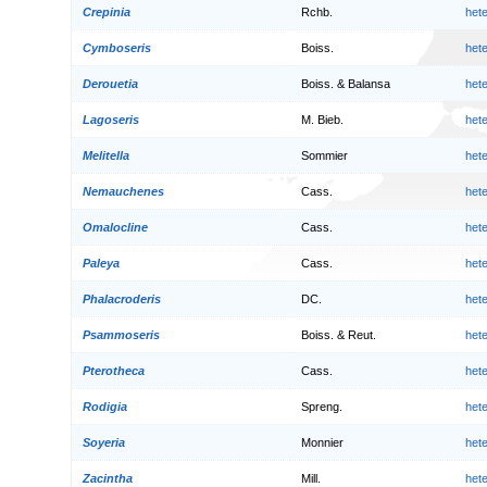
Crepinia
Rchb.
het
Cymboseris
Boiss.
het
Derouetia
Boiss. & Balansa
het
Lagoseris
M. Bieb.
het
Melitella
Sommier
het
Nemauchenes
Cass.
het
Omalocline
Cass.
het
Paleya
Cass.
het
Phalacroderis
DC.
het
Psammoseris
Boiss. & Reut.
het
Pterotheca
Cass.
het
Rodigia
Spreng.
het
Soyeria
Monnier
het
Zacintha
Mill.
het