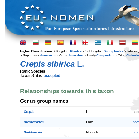
Higher Classification:
> Kingdom
Plantae
> Subkingdom
Viridiplantae
> Infraki
> Superorder
Asteranae
> Order
Asterales
> Family
Compositae
> Tribe
Cichori
Crepis sibirica
L.
Rank:
Species
Taxon Status:
accepted
Relationships towards this taxon
Genus group names
Crepis
L.
acc
Hieracioides
Fabr.
hom
Barkhausia
Moench
het