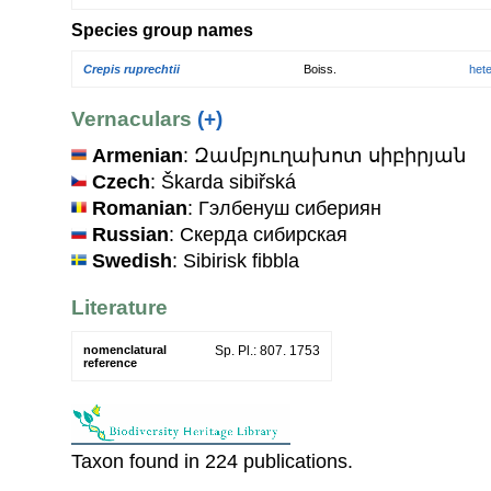
Species group names
Crepis ruprechtii
Boiss.
het
Vernaculars
(+)
Armenian
: Զամբյուղախոտ սիբիրյան
Czech
: Škarda sibiřská
Romanian
: Гэлбенуш сибериян
Russian
: Скерда сибирская
Swedish
: Sibirisk fibbla
Literature
nomenclatural
Sp. Pl.: 807. 1753
reference
Taxon found in 224 publications.