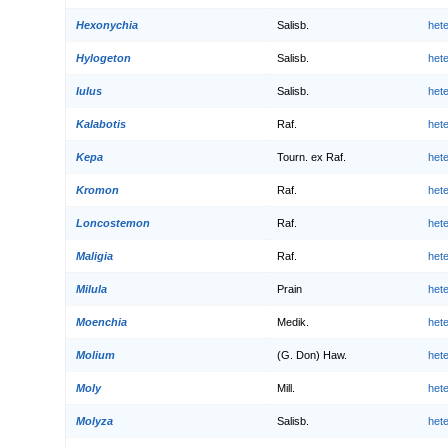
Hexonychia
Salisb.
het
Hylogeton
Salisb.
het
Iulus
Salisb.
het
Kalabotis
Raf.
het
Kepa
Tourn. ex Raf.
het
Kromon
Raf.
het
Loncostemon
Raf.
het
Maligia
Raf.
het
Milula
Prain
het
Moenchia
Medik.
het
Molium
(G. Don) Haw.
het
Moly
Mill.
het
Molyza
Salisb.
het