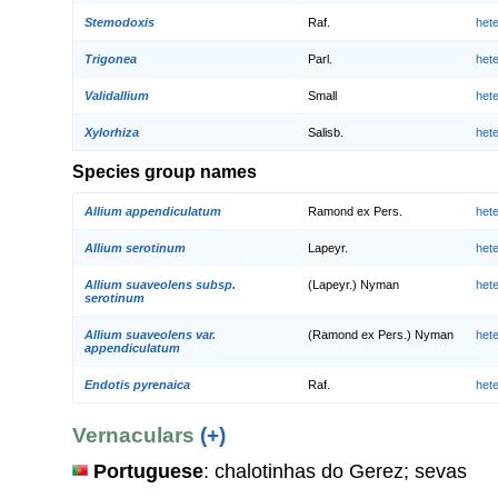
Stemodoxis
Raf.
het
Trigonea
Parl.
het
Validallium
Small
het
Xylorhiza
Salisb.
het
Species group names
Allium appendiculatum
Ramond ex Pers.
het
Allium serotinum
Lapeyr.
het
Allium suaveolens subsp.
(Lapeyr.) Nyman
het
serotinum
Allium suaveolens var.
(Ramond ex Pers.) Nyman
het
appendiculatum
Endotis pyrenaica
Raf.
het
Vernaculars
(+)
Portuguese
: chalotinhas do Gerez; sevas