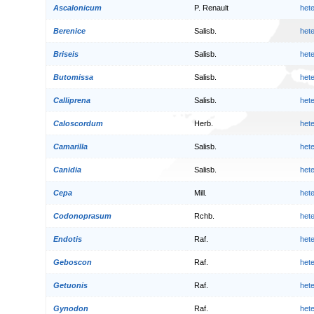
Ascalonicum
P. Renault
het
Berenice
Salisb.
het
Briseis
Salisb.
het
Butomissa
Salisb.
het
Calliprena
Salisb.
het
Caloscordum
Herb.
het
Camarilla
Salisb.
het
Canidia
Salisb.
het
Cepa
Mill.
het
Codonoprasum
Rchb.
het
Endotis
Raf.
het
Geboscon
Raf.
het
Getuonis
Raf.
het
Gynodon
Raf.
het