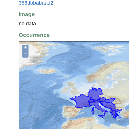
356dbbabaad2
Image
no data
Occurrence
+
−