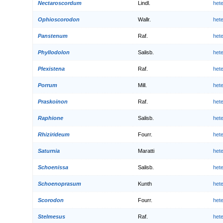
Nectaroscordum
Lindl.
het
Ophioscorodon
Wallr.
het
Panstenum
Raf.
het
Phyllodolon
Salisb.
het
Plexistena
Raf.
het
Porrum
Mill.
het
Praskoinon
Raf.
het
Raphione
Salisb.
het
Rhizirideum
Fourr.
het
Saturnia
Maratti
het
Schoenissa
Salisb.
het
Schoenoprasum
Kunth
het
Scorodon
Fourr.
het
Stelmesus
Raf.
het