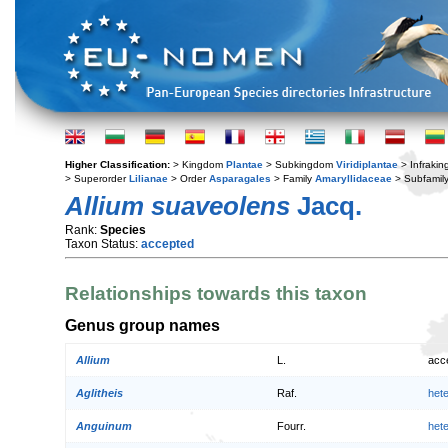
Higher Classification:
> Kingdom
Plantae
> Subkingdom
Viridiplantae
> Infraki
> Superorder
Lilianae
> Order
Asparagales
> Family
Amaryllidaceae
> Subfamil
Allium suaveolens
Jacq.
Rank:
Species
Taxon Status:
accepted
Relationships towards this taxon
Genus group names
Allium
L.
acc
Aglitheis
Raf.
het
Anguinum
Fourr.
het