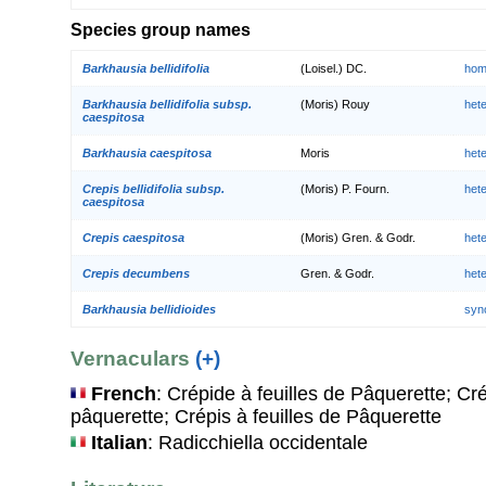
Species group names
Barkhausia bellidifolia
(Loisel.) DC.
hom
Barkhausia bellidifolia subsp.
(Moris) Rouy
het
caespitosa
Barkhausia caespitosa
Moris
het
Crepis bellidifolia subsp.
(Moris) P. Fourn.
het
caespitosa
Crepis caespitosa
(Moris) Gren. & Godr.
het
Crepis decumbens
Gren. & Godr.
het
Barkhausia bellidioides
syn
Vernaculars
(+)
French
: Crépide à feuilles de Pâquerette; Cré
pâquerette; Crépis à feuilles de Pâquerette
Italian
: Radicchiella occidentale