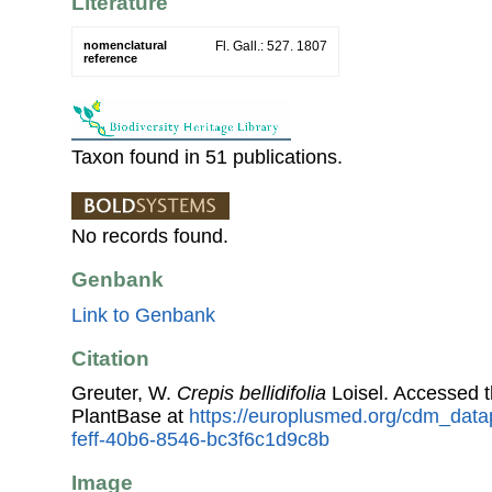
Literature
nomenclatural
Fl. Gall.: 527. 1807
reference
Taxon found in 51 publications.
No records found.
Genbank
Link to Genbank
Citation
Greuter, W.
Crepis bellidifolia
Loisel. Accessed 
PlantBase at
https://europlusmed.org/cdm_data
feff-40b6-8546-bc3f6c1d9c8b
Image