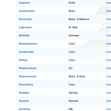
Crepinia
Rchb.
het
Cymboseris
Boiss.
het
Derouetia
Boiss. & Balansa
het
Lagoseris
M. Bieb.
het
Melitella
Sommier
het
Nemauchenes
Cass.
het
Omalocline
Cass.
het
Paleya
Cass.
het
Phalacroderis
DC.
het
Psammoseris
Boiss. & Reut.
het
Pterotheca
Cass.
het
Rodigia
Spreng.
het
Soyeria
Monnier
het
Zacintha
Mill.
het