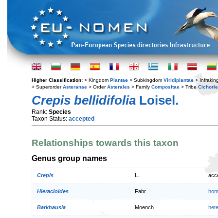
Higher Classification:
> Kingdom
Plantae
> Subkingdom
Viridiplantae
> Infraki
> Superorder
Asteranae
> Order
Asterales
> Family
Compositae
> Tribe
Cichori
Crepis bellidifolia
Loisel.
Rank:
Species
Taxon Status:
accepted
Relationships towards this taxon
Genus group names
Crepis
L.
acc
Hieracioides
Fabr.
hom
Barkhausia
Moench
het