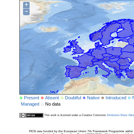
+
−
Present
Absent
Doubtful
Native
Introduced
Managed
No data
This work is licensed under a Creative Commons
Attribution-Share Alik
PESI was funded by the European Union 7th Framework Programme within t