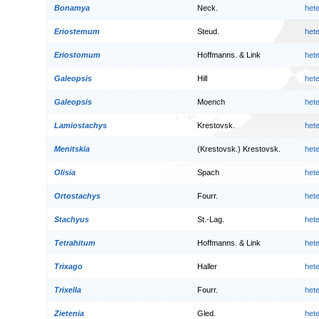
Bonamya
Neck.
het
Eriostemum
Steud.
het
Eriostomum
Hoffmanns. & Link
het
Galeopsis
Hill
het
Galeopsis
Moench
het
Lamiostachys
Krestovsk.
het
Menitskia
(Krestovsk.) Krestovsk.
het
Olisia
Spach
het
Ortostachys
Fourr.
het
Stachyus
St.-Lag.
het
Tetrahitum
Hoffmanns. & Link
het
Trixago
Haller
het
Trixella
Fourr.
het
Zietenia
Gled.
het