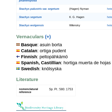
phaneropoda
Stachys palustris var. segetum
(Hagen) Nyman
het
Stachys segetum
K. G. Hagen
het
Stachys wolgensis
Wilensky
het
Vernaculars
(+)
Basque
: asuin borta
Catalan
: ortiga pudent
Finnish
: peltopähkämö
Spanish, Castillian
: hortiga muerta de hojas
Swedish
: knölsyska
Literature
nomenclatural
Sp. Pl.: 580. 1753
reference