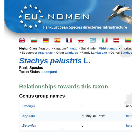
Higher Classification:
> Kingdom
Plantae
> Subkingdom
Viridiplantae
> Infraki
> Superorder
Asteranae
> Order
Lamiales
> Family
Lamiaceae
> Genus
Stachy
Stachys palustris
L.
Rank:
Species
Taxon Status:
accepted
Relationships towards this taxon
Genus group names
Stachys
L.
acc
Aspasia
E. Mey. ex Pfeiff.
het
Betonica
L.
het