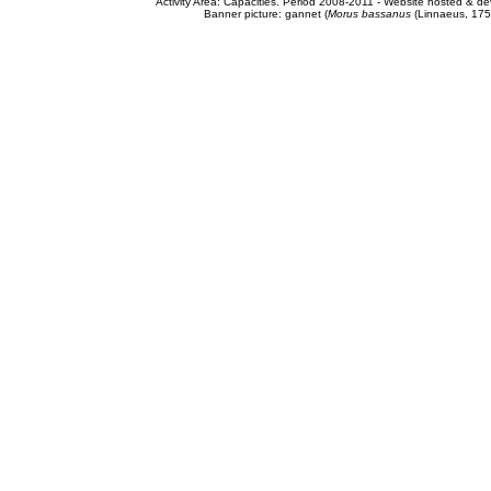
Activity Area: Capacities. Period 2008-2011 - Website hosted & 
Banner picture: gannet (
Morus bassanus
(Linnaeus, 175