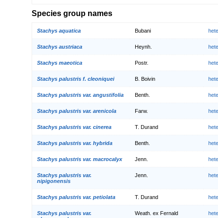
Species group names
Stachys aquatica
Bubani
het
Stachys austriaca
Heynh.
het
Stachys maeotica
Postr.
het
Stachys palustris f. cleoniquei
B. Boivin
het
Stachys palustris var. angustifolia
Benth.
het
Stachys palustris var. arenicola
Farw.
het
Stachys palustris var. cinerea
T. Durand
het
Stachys palustris var. hybrida
Benth.
het
Stachys palustris var. macrocalyx
Jenn.
het
Stachys palustris var.
Jenn.
het
nipigonensis
Stachys palustris var. petiolata
T. Durand
het
Stachys palustris var.
Weath. ex Fernald
het