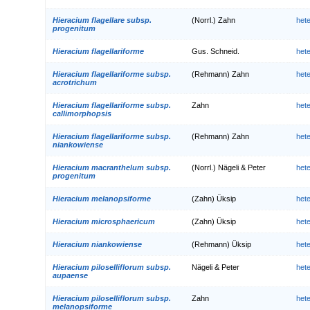
Hieracium flagellare subsp.
(Norrl.) Zahn
het
progenitum
Hieracium flagellariforme
Gus. Schneid.
het
Hieracium flagellariforme subsp.
(Rehmann) Zahn
het
acrotrichum
Hieracium flagellariforme subsp.
Zahn
het
callimorphopsis
Hieracium flagellariforme subsp.
(Rehmann) Zahn
het
niankowiense
Hieracium macranthelum subsp.
(Norrl.) Nägeli & Peter
het
progenitum
Hieracium melanopsiforme
(Zahn) Üksip
het
Hieracium microsphaericum
(Zahn) Üksip
het
Hieracium niankowiense
(Rehmann) Üksip
het
Hieracium piloselliflorum subsp.
Nägeli & Peter
het
aupaense
Hieracium piloselliflorum subsp.
Zahn
het
melanopsiforme