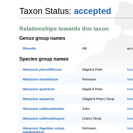
Taxon Status:
accepted
Relationships towards this taxon
Genus group names
Pilosella
Hill
acc
Species group names
Hieracium piloselliflorum
Nägeli & Peter
bas
Hieracium acrotrichum
Rehmann
het
Hieracium apatelium
Nägeli & Peter
het
Hieracium aupaense
(Nägeli & Peter) Üksip
het
Hieracium callimorphoides
Zahn
het
Hieracium callimorphopsis
(Zahn) Üksip
het
Hieracium flagellare subsp.
Rehmann
het
niankowiense