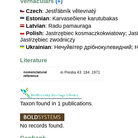
Vernaculars
(+)
Czech
: Jestřábník větevnatý
Estonian
: Karvaseõiene karutubakas
Latvian
: Radu pamauraga
Polish
: Jastrzębiec kosmaczkokwiatowy; Jast
Jastrzębiec zwodniczy
Ukrainian
: Нечуйвiтер дрiбнокулевидний; 
Literature
nomenclatural
in Preslia 43: 184. 1971
reference
Taxon found in 1 publications.
No records found.
Genbank