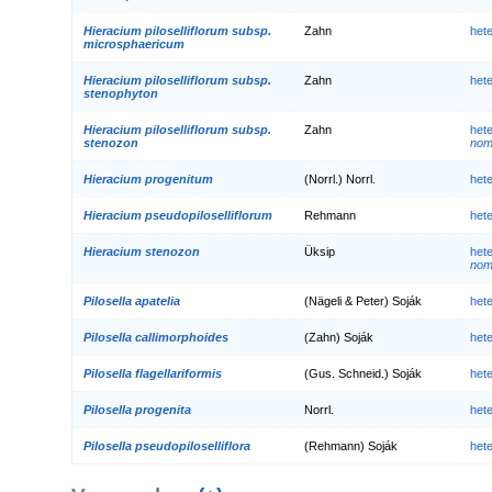
Hieracium piloselliflorum subsp.
Zahn
het
microsphaericum
Hieracium piloselliflorum subsp.
Zahn
het
stenophyton
Hieracium piloselliflorum subsp.
Zahn
het
stenozon
nom.
Hieracium progenitum
(Norrl.) Norrl.
het
Hieracium pseudopiloselliflorum
Rehmann
het
Hieracium stenozon
Üksip
het
nom
Pilosella apatelia
(Nägeli & Peter) Soják
het
Pilosella callimorphoides
(Zahn) Soják
het
Pilosella flagellariformis
(Gus. Schneid.) Soják
het
Pilosella progenita
Norrl.
het
Pilosella pseudopiloselliflora
(Rehmann) Soják
het