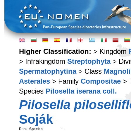
Higher Classification:
> Kingdom
> Infrakingdom
Streptophyta
> Div
Spermatophytina
> Class
Magnoli
Asterales
> Family
Compositae
> 
Species
Pilosella iserana coll.
Pilosella pilosellif
Soják
Rank:
Species