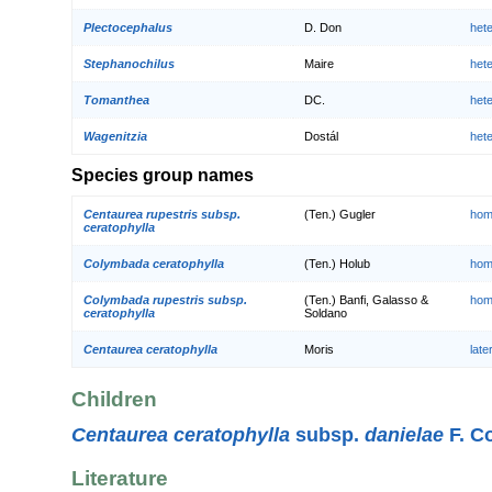
Plectocephalus
D. Don
het
Stephanochilus
Maire
het
Tomanthea
DC.
het
Wagenitzia
Dostál
het
Species group names
Centaurea rupestris subsp.
(Ten.) Gugler
hom
ceratophylla
Colymbada ceratophylla
(Ten.) Holub
hom
Colymbada rupestris subsp.
(Ten.) Banfi, Galasso &
hom
ceratophylla
Soldano
Centaurea ceratophylla
Moris
lat
Children
Centaurea ceratophylla
subsp.
danielae
F. Co
Literature