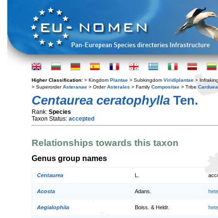
Higher Classification:
> Kingdom
Plantae
> Subkingdom
Viridiplantae
> Infraki
> Superorder
Asteranae
> Order
Asterales
> Family
Compositae
> Tribe
Cardue
Centaurea ceratophylla
Ten.
Rank:
Species
Taxon Status:
accepted
Relationships towards this taxon
Genus group names
Centaurea
L.
acc
Acosta
Adans.
het
Aegialophila
Boiss. & Heldr.
het