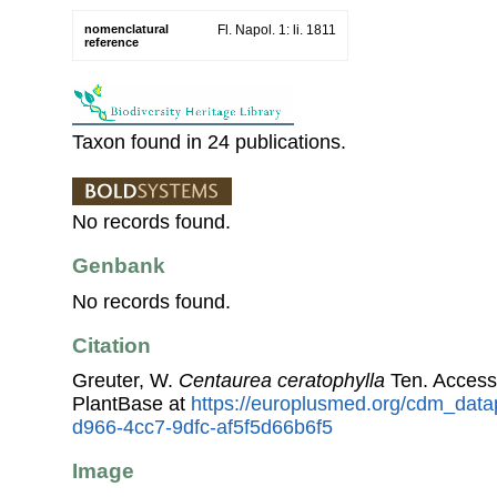
nomenclatural
Fl. Napol. 1: li. 1811
reference
Taxon found in 24 publications.
No records found.
Genbank
No records found.
Citation
Greuter, W.
Centaurea ceratophylla
Ten. Access
PlantBase at
https://europlusmed.org/cdm_data
d966-4cc7-9dfc-af5f5d66b6f5
Image