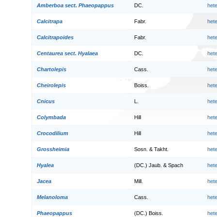
Amberboa sect. Phaeopappus
DC.
het
Calcitrapa
Fabr.
het
Calcitrapoides
Fabr.
het
Centaurea sect. Hyalaea
DC.
het
Chartolepis
Cass.
het
Cheirolepis
Boiss.
het
Cnicus
L.
het
Colymbada
Hill
het
Crocodilium
Hill
het
Grossheimia
Sosn. & Takht.
het
Hyalea
(DC.) Jaub. & Spach
het
Jacea
Mill.
het
Melanoloma
Cass.
het
Phaeopappus
(DC.) Boiss.
het