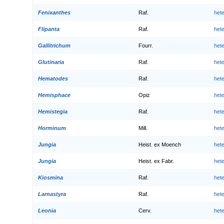
Fenixanthes
Raf.
het
Flipanta
Raf.
het
Gallitrichum
Fourr.
het
Glutinaria
Raf.
het
Hematodes
Raf.
het
Hemisphace
Opiz
het
Hemistegia
Raf.
het
Horminum
Mill.
het
Jungia
Heist. ex Moench
het
Jungia
Heist. ex Fabr.
het
Kiosmina
Raf.
het
Larnastyra
Raf.
het
Leonia
Cerv.
het