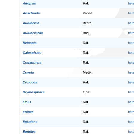
Aitopsis
Raf.
het
Arischrada
Pobed.
het
Audibertia
Benth.
het
Audibertiella
Briq.
het
Belospis
Raf.
het
Calosphace
Raf.
het
Codanthera
Raf.
het
Covola
Medik.
het
Crolocos
Raf.
het
Drymosphace
Opiz
het
Elelis
Raf.
het
Enipea
Raf.
het
Epiadena
Raf.
het
Euriples
Raf.
het