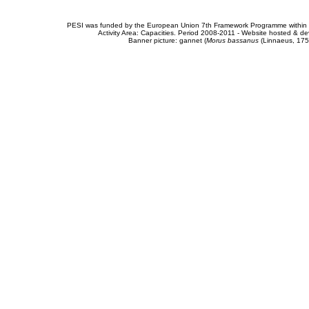
PESI was funded by the European Union 7th Framework Programme within t
Activity Area: Capacities. Period 2008-2011 - Website hosted & 
Banner picture: gannet (
Morus bassanus
(Linnaeus, 175