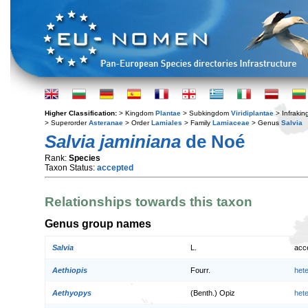
Higher Classification:
> Kingdom
Plantae
> Subkingdom
Viridiplantae
> Infraki
> Superorder
Asteranae
> Order
Lamiales
> Family
Lamiaceae
> Genus
Salvia
Salvia jaminiana
de Noé
Rank:
Species
Taxon Status:
accepted
Relationships towards this taxon
Genus group names
Salvia
L.
acc
Aethiopis
Fourr.
het
Aethyopys
(Benth.) Opiz
het