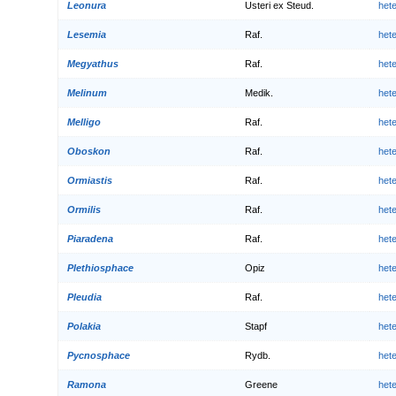
Leonura
Usteri ex Steud.
het
Lesemia
Raf.
het
Megyathus
Raf.
het
Melinum
Medik.
het
Melligo
Raf.
het
Oboskon
Raf.
het
Ormiastis
Raf.
het
Ormilis
Raf.
het
Piaradena
Raf.
het
Plethiosphace
Opiz
het
Pleudia
Raf.
het
Polakia
Stapf
het
Pycnosphace
Rydb.
het
Ramona
Greene
het