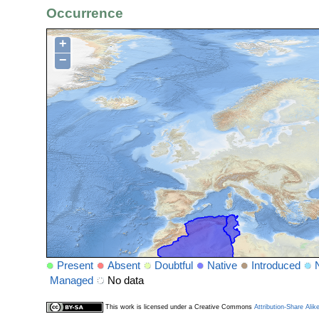
Occurrence
+
−
Present
Absent
Doubtful
Native
Introduced
Managed
No data
This work is licensed under a Creative Commons
Attribution-Share Alik