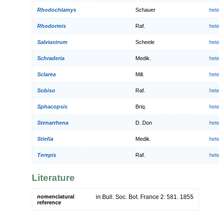
Rhodochlamys
Schauer
het
Rhodormis
Raf.
het
Salviastrum
Scheele
het
Schraderia
Medik.
het
Sclarea
Mill.
het
Sobiso
Raf.
het
Sphacopsis
Briq.
het
Stenarrhena
D. Don
het
Stiefia
Medik.
het
Terepis
Raf.
het
Literature
nomenclatural
in Bull. Soc. Bot. France 2: 581. 1855
reference