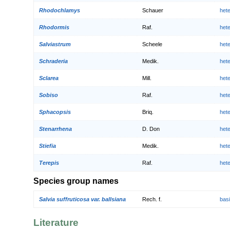
Rhodochlamys
Schauer
het
Rhodormis
Raf.
het
Salviastrum
Scheele
het
Schraderia
Medik.
het
Sclarea
Mill.
het
Sobiso
Raf.
het
Sphacopsis
Briq.
het
Stenarrhena
D. Don
het
Stiefia
Medik.
het
Terepis
Raf.
het
Species group names
Salvia suffruticosa var. ballsiana
Rech. f.
bas
Literature