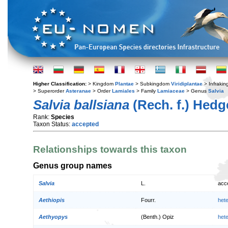
Higher Classification:
> Kingdom
Plantae
> Subkingdom
Viridiplantae
> Infraki
> Superorder
Asteranae
> Order
Lamiales
> Family
Lamiaceae
> Genus
Salvia
Salvia ballsiana
(Rech. f.) Hedg
Rank:
Species
Taxon Status:
accepted
Relationships towards this taxon
Genus group names
Salvia
L.
acc
Aethiopis
Fourr.
het
Aethyopys
(Benth.) Opiz
het