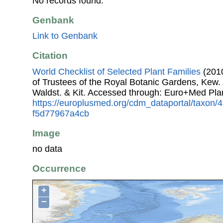
No records found.
Genbank
Link to Genbank
Citation
World Checklist of Selected Plant Families
(2010
of Trustees of the Royal Botanic Gardens, Kew.
Waldst. & Kit. Accessed through: Euro+Med Pla
https://europlusmed.org/cdm_dataportal/taxon
f5d77967a4cb
Image
no data
Occurrence
+
−