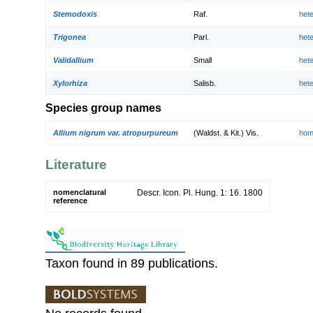
Stemodoxis
Raf.
het
Trigonea
Parl.
het
Validallium
Small
het
Xylorhiza
Salisb.
het
Species group names
Allium nigrum var. atropurpureum
(Waldst. & Kit.) Vis.
hom
Literature
nomenclatural
Descr. Icon. Pl. Hung. 1: 16. 1800
reference
Taxon found in 89 publications.