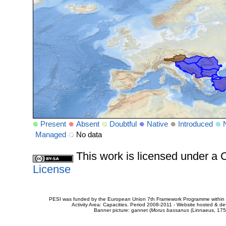
Present
Absent
Doubtful
Native
Introduced
Managed
No data
This work is licensed under 
License
PESI was funded by the European Union 7th Framework Programme within t
Activity Area: Capacities. Period 2008-2011 - Website hosted & 
Banner picture: gannet (
Morus bassanus
(Linnaeus, 175