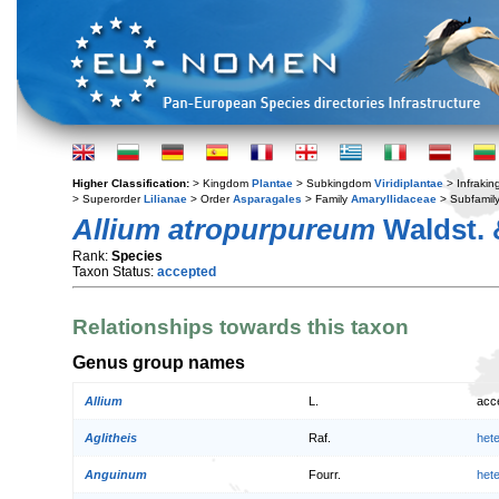
Higher Classification:
> Kingdom
Plantae
> Subkingdom
Viridiplantae
> Infraki
> Superorder
Lilianae
> Order
Asparagales
> Family
Amaryllidaceae
> Subfamil
Allium atropurpureum
Waldst. 
Rank:
Species
Taxon Status:
accepted
Relationships towards this taxon
Genus group names
Allium
L.
acc
Aglitheis
Raf.
het
Anguinum
Fourr.
het