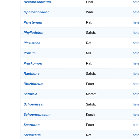
Nectaroscordum
Lindl.
het
Ophioscorodon
Wallr.
het
Panstenum
Raf.
het
Phyllodolon
Salisb.
het
Plexistena
Raf.
het
Porrum
Mill.
het
Praskoinon
Raf.
het
Raphione
Salisb.
het
Rhizirideum
Fourr.
het
Saturnia
Maratti
het
Schoenissa
Salisb.
het
Schoenoprasum
Kunth
het
Scorodon
Fourr.
het
Stelmesus
Raf.
het