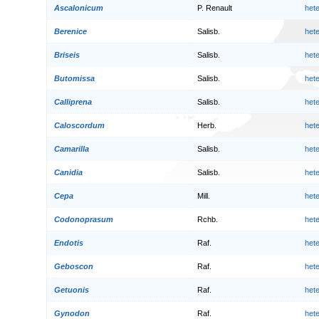
Ascalonicum
P. Renault
het
Berenice
Salisb.
het
Briseis
Salisb.
het
Butomissa
Salisb.
het
Calliprena
Salisb.
het
Caloscordum
Herb.
het
Camarilla
Salisb.
het
Canidia
Salisb.
het
Cepa
Mill.
het
Codonoprasum
Rchb.
het
Endotis
Raf.
het
Geboscon
Raf.
het
Getuonis
Raf.
het
Gynodon
Raf.
het