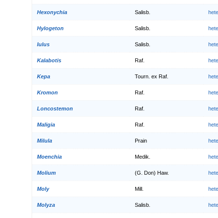
Hexonychia
Salisb.
het
Hylogeton
Salisb.
het
Iulus
Salisb.
het
Kalabotis
Raf.
het
Kepa
Tourn. ex Raf.
het
Kromon
Raf.
het
Loncostemon
Raf.
het
Maligia
Raf.
het
Milula
Prain
het
Moenchia
Medik.
het
Molium
(G. Don) Haw.
het
Moly
Mill.
het
Molyza
Salisb.
het