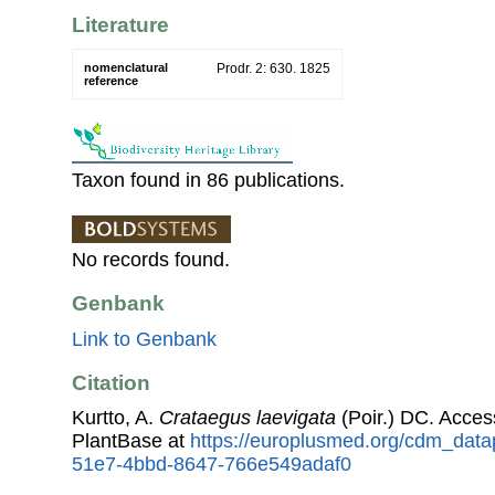
Literature
nomenclatural
Prodr. 2: 630. 1825
reference
Taxon found in 86 publications.
No records found.
Genbank
Link to Genbank
Citation
Kurtto, A.
Crataegus laevigata
(Poir.) DC. Acce
PlantBase at
https://europlusmed.org/cdm_data
51e7-4bbd-8647-766e549adaf0