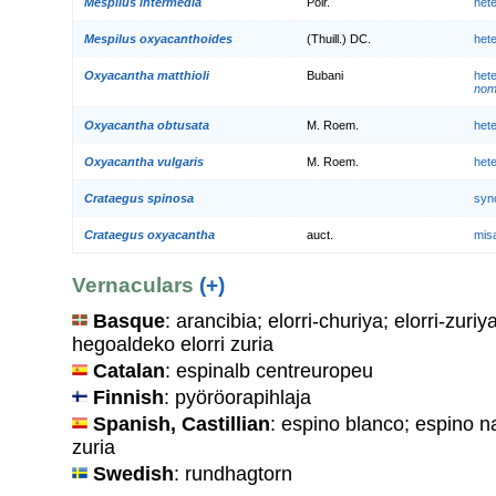
Mespilus intermedia
Poir.
het
Mespilus oxyacanthoides
(Thuill.) DC.
het
Oxyacantha matthioli
Bubani
het
nom.
Oxyacantha obtusata
M. Roem.
het
Oxyacantha vulgaris
M. Roem.
het
Crataegus spinosa
syn
Crataegus oxyacantha
auct.
mis
Vernaculars
(+)
Basque
: arancibia; elorri-churiya; elorri-zuriy
hegoaldeko elorri zuria
Catalan
: espinalb centreuropeu
Finnish
: pyöröorapihlaja
Spanish, Castillian
: espino blanco; espino n
zuria
Swedish
: rundhagtorn