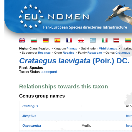
Higher Classification:
> Kingdom
Plantae
> Subkingdom
Viridiplantae
> Infraki
> Superorder
Rosanae
> Order
Rosales
> Family
Rosaceae
> Genus
Crataegus
Crataegus laevigata
(Poir.) DC.
Rank:
Species
Taxon Status:
accepted
Relationships towards this taxon
Genus group names
Crataegus
L.
acc
Mespilus
L.
het
Oxyacantha
Medik.
het