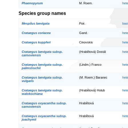
Phaenopyrum
M. Roem.
het
Species group names
Mespilus laevigata
Poir.
bas
Crataegus coriacea
Gand.
het
Crataegus kuppferi
Cinovskis
het
Crataegus laevigata subsp.
(Hrabětová) Dostál
het
carnoviensis
Crataegus laevigata subsp.
(Lindm.) Franco
het
palmstruchii
Crataegus laevigata subsp.
(M. Roem.) Baranec
het
vulgaris
Crataegus laevigata subsp.
(Hrabětová) Holub
het
walokochiana
Crataegus oxyacantha subsp.
Hrabětová
het
carnoviensis
Crataegus oxyacantha subsp.
Hrabětová
het
joachymii