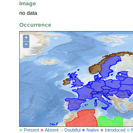
Image
no data
Occurrence
+
−
Present
Absent
Doubtful
Native
Introduced