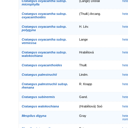
Crataegus oxyacantha subsp.
(Lange) Dostál
het
microphylla
Crataegus oxyacantha subsp.
(Thuill.) Arcang.
het
oxyacanthoides
Crataegus oxyacantha subsp.
H. Lév.
het
polygyna
Crataegus oxyacantha subsp.
Lange
het
vernicosa
Crataegus oxyacantha subsp.
Hrabětová
het
walokochiana
Crataegus oxyacanthoides
Thuill.
het
Crataegus palmstruchii
Lindm.
het
Crataegus palmstruchii subsp.
R. Knapp
het
rhenana
Crataegus subinermis
Gand.
het
Crataegus walokochiana
(Hrabětová) Soó
het
Mespilus digyna
Gray
het
nom.