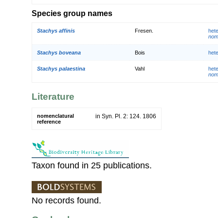
Species group names
Stachys affinis
Fresen.
het
nom.
Stachys boveana
Bois
het
Stachys palaestina
Vahl
het
nom.
Literature
nomenclatural
in Syn. Pl. 2: 124. 1806
reference
Taxon found in 25 publications.
No records found.