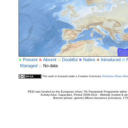
Present
Absent
Doubtful
Native
Introduced
Managed
No data
This work is licensed under a Creative Commons
Attribution-Share Alik
PESI was funded by the European Union 7th Framework Programme within t
Activity Area: Capacities. Period 2008-2011 - Website hosted & 
Banner picture: gannet (
Morus bassanus
(Linnaeus, 175