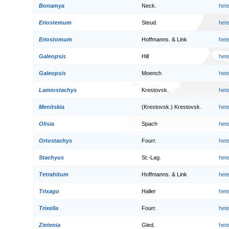
Bonamya
Neck.
het
Eriostemum
Steud.
het
Eriostomum
Hoffmanns. & Link
het
Galeopsis
Hill
het
Galeopsis
Moench
het
Lamiostachys
Krestovsk.
het
Menitskia
(Krestovsk.) Krestovsk.
het
Olisia
Spach
het
Ortostachys
Fourr.
het
Stachyus
St.-Lag.
het
Tetrahitum
Hoffmanns. & Link
het
Trixago
Haller
het
Trixella
Fourr.
het
Zietenia
Gled.
het