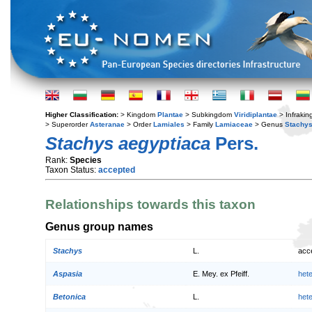
Higher Classification:
> Kingdom
Plantae
> Subkingdom
Viridiplantae
> Infraki
> Superorder
Asteranae
> Order
Lamiales
> Family
Lamiaceae
> Genus
Stachy
Stachys aegyptiaca
Pers.
Rank:
Species
Taxon Status:
accepted
Relationships towards this taxon
Genus group names
Stachys
L.
acc
Aspasia
E. Mey. ex Pfeiff.
het
Betonica
L.
het