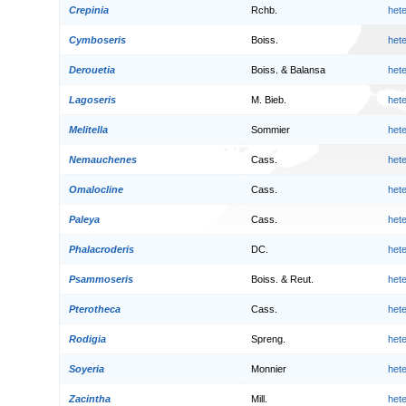
Crepinia
Rchb.
het
Cymboseris
Boiss.
het
Derouetia
Boiss. & Balansa
het
Lagoseris
M. Bieb.
het
Melitella
Sommier
het
Nemauchenes
Cass.
het
Omalocline
Cass.
het
Paleya
Cass.
het
Phalacroderis
DC.
het
Psammoseris
Boiss. & Reut.
het
Pterotheca
Cass.
het
Rodigia
Spreng.
het
Soyeria
Monnier
het
Zacintha
Mill.
het