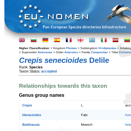
Higher Classification:
> Kingdom
Plantae
> Subkingdom
Viridiplantae
> Infraki
> Superorder
Asteranae
> Order
Asterales
> Family
Compositae
> Tribe
Cichori
Crepis senecioides
Delile
Rank:
Species
Taxon Status:
accepted
Relationships towards this taxon
Genus group names
Crepis
L.
acc
Hieracioides
Fabr.
hom
Barkhausia
Moench
het