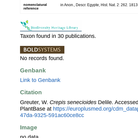
nomenclatural
in Anon., Descr. Egypte, Hist. Nat. 2: 262. 1813
reference
Taxon found in 30 publications.
No records found.
Genbank
Link to Genbank
Citation
Greuter, W.
Crepis senecioides
Delile. Accesse
PlantBase at
https://europlusmed.org/cdm_datap
47da-9325-591ac60ce8cc
Image
no data