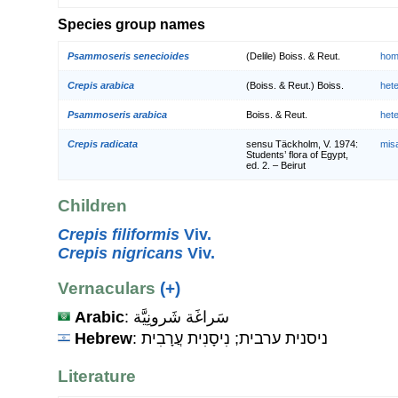
Species group names
Psammoseris senecioides
(Delile) Boiss. & Reut.
hom
Crepis arabica
(Boiss. & Reut.) Boiss.
het
Psammoseris arabica
Boiss. & Reut.
het
Crepis radicata
sensu Täckholm, V. 1974:
mis
Students’ flora of Egypt,
ed. 2. – Beirut
Children
Crepis filiformis
Viv.
Crepis nigricans
Viv.
Vernaculars
(+)
Arabic
: سَراغَة شَرونِيَّة
Hebrew
: ניסנית ערבית; נִיסָנִית עֲרָבִית
Literature