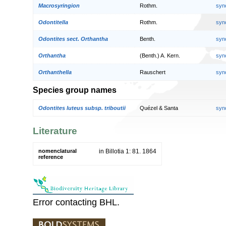
Macrosyringion
Rothm.
syn
Odontitella
Rothm.
syn
Odontites sect. Orthantha
Benth.
syn
Orthantha
(Benth.) A. Kern.
syn
Orthanthella
Rauschert
syn
Species group names
Odontites luteus subsp. triboutii
Quézel & Santa
syn
Literature
nomenclatural
in Billotia 1: 81. 1864
reference
Error contacting BHL.