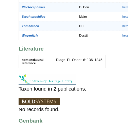
Plectocephalus
D. Don
het
Stephanochilus
Maire
het
Tomanthea
DC.
het
Wagenitzia
Dostál
het
Literature
nomenclatural
Diagn. Pl. Orient. 6: 136. 1846
reference
Taxon found in 2 publications.
No records found.
Genbank