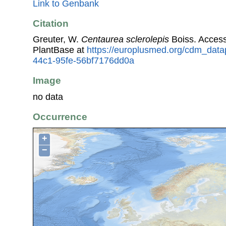
Link to Genbank
Citation
Greuter, W.
Centaurea sclerolepis
Boiss. Acces
PlantBase at
https://europlusmed.org/cdm_datap
44c1-95fe-56bf7176dd0a
Image
no data
Occurrence
+
−