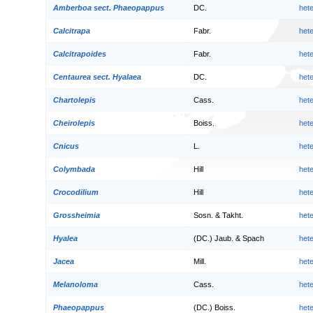
Amberboa sect. Phaeopappus
DC.
het
Calcitrapa
Fabr.
het
Calcitrapoides
Fabr.
het
Centaurea sect. Hyalaea
DC.
het
Chartolepis
Cass.
het
Cheirolepis
Boiss.
het
Cnicus
L.
het
Colymbada
Hill
het
Crocodilium
Hill
het
Grossheimia
Sosn. & Takht.
het
Hyalea
(DC.) Jaub. & Spach
het
Jacea
Mill.
het
Melanoloma
Cass.
het
Phaeopappus
(DC.) Boiss.
het