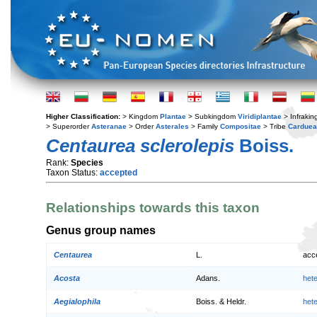
Higher Classification:
> Kingdom
Plantae
> Subkingdom
Viridiplantae
> Infraki
> Superorder
Asteranae
> Order
Asterales
> Family
Compositae
> Tribe
Cardue
Centaurea sclerolepis
Boiss.
Rank:
Species
Taxon Status:
accepted
Relationships towards this taxon
Genus group names
Centaurea
L.
acc
Acosta
Adans.
het
Aegialophila
Boiss. & Heldr.
het