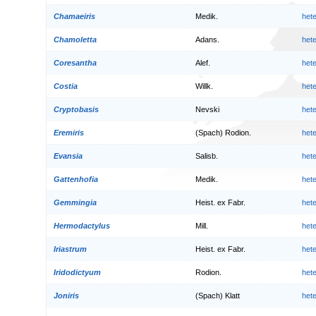
Chamaeiris
Medik.
het
Chamoletta
Adans.
het
Coresantha
Alef.
het
Costia
Willk.
het
Cryptobasis
Nevski
het
Eremiris
(Spach) Rodion.
het
Evansia
Salisb.
het
Gattenhofia
Medik.
het
Gemmingia
Heist. ex Fabr.
het
Hermodactylus
Mill.
het
Iriastrum
Heist. ex Fabr.
het
Iridodictyum
Rodion.
het
Joniris
(Spach) Klatt
het