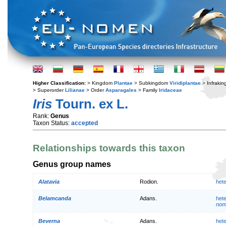
Higher Classification:
> Kingdom
Plantae
> Subkingdom
Viridiplantae
> Infraki
> Superorder
Lilianae
> Order
Asparagales
> Family
Iridaceae
Iris
Tourn. ex L.
Rank:
Genus
Taxon Status:
accepted
Relationships towards this taxon
Genus group names
Alatavia
Rodion.
het
Belamcanda
Adans.
het
nom
Beverna
Adans.
het