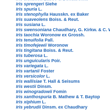
Iris sprengeri
Siehe
Iris spuria
L.
Iris stenophylla
Hausskn. ex Baker
Iris suaveolens
Boiss. & Reut.
Iris susiana
L.
Iris swensoniana
Chaudhary, G. Kirkw. & C.
Iris taochia
Woronow ex Grossh.
Iris tenuifolia
Pall.
Iris timofejewii
Woronow
Iris tingitana
Boiss. & Reut.
Iris tuberosa
L.
Iris unguicularis
Poir.
Iris variegata
L.
Iris vartanii
Foster
Iris versicolor
L.
Iris wallisiae
T. Hall & Seisums
Iris westii
Dinsm.
Iris winogradowii
Fomin
Iris xanthospuria
B. Mathew & T. Baytop
Iris xiphium
L.
Iris yebrudii
Dinsm. ex Chaudhary