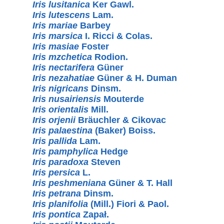
Iris lusitanica
Ker Gawl.
Iris lutescens
Lam.
Iris mariae
Barbey
Iris marsica
I. Ricci & Colas.
Iris masiae
Foster
Iris mzchetica
Rodion.
Iris nectarifera
Güner
Iris nezahatiae
Güner & H. Duman
Iris nigricans
Dinsm.
Iris nusairiensis
Mouterde
Iris orientalis
Mill.
Iris orjenii
Bräuchler & Cikovac
Iris palaestina
(Baker) Boiss.
Iris pallida
Lam.
Iris pamphylica
Hedge
Iris paradoxa
Steven
Iris persica
L.
Iris peshmeniana
Güner & T. Hall
Iris petrana
Dinsm.
Iris planifolia
(Mill.) Fiori & Paol.
Iris pontica
Zapał.