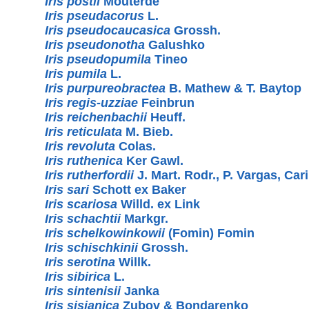
Iris postii
Mouterde
Iris pseudacorus
L.
Iris pseudocaucasica
Grossh.
Iris pseudonotha
Galushko
Iris pseudopumila
Tineo
Iris pumila
L.
Iris purpureobractea
B. Mathew & T. Baytop
Iris regis-uzziae
Feinbrun
Iris reichenbachii
Heuff.
Iris reticulata
M. Bieb.
Iris revoluta
Colas.
Iris ruthenica
Ker Gawl.
Iris rutherfordii
J. Mart. Rodr., P. Vargas, Car
Iris sari
Schott ex Baker
Iris scariosa
Willd. ex Link
Iris schachtii
Markgr.
Iris schelkowinkowii
(Fomin) Fomin
Iris schischkinii
Grossh.
Iris serotina
Willk.
Iris sibirica
L.
Iris sintenisii
Janka
Iris sisianica
Zubov & Bondarenko