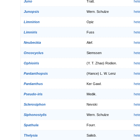
Juno
Tratt.
het
Junopsis
Wern. Schulze
het
Limnirion
Opiz
het
Limniris
Fuss
het
Neubeckia
Alef.
het
Oncocyclus
Siemssen
het
Ophioiris
(Y. T. Zhao) Rodion.
het
Pardanthopsis
(Hance) L. W. Lenz
het
Pardanthus
Ker Gawl.
het
Pseudo-iris
Medik.
het
Sclerosiphon
Nevski
het
Siphonostylis
Wern. Schulze
het
Spathula
Fourr.
het
Thelysia
Salisb.
het