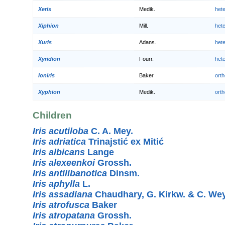
Xeris
Medik.
het
Xiphion
Mill.
het
Xuris
Adans.
het
Xyridion
Fourr.
het
Ioniris
Baker
orth
Xyphion
Medik.
orth
Children
Iris acutiloba
C. A. Mey.
Iris adriatica
Trinajstić ex Mitić
Iris albicans
Lange
Iris alexeenkoi
Grossh.
Iris antilibanotica
Dinsm.
Iris aphylla
L.
Iris assadiana
Chaudhary, G. Kirkw. & C. W
Iris atrofusca
Baker
Iris atropatana
Grossh.