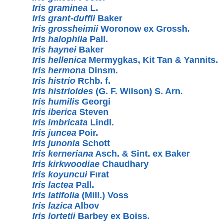
Iris graminea
L.
Iris grant-duffii
Baker
Iris grossheimii
Woronow ex Grossh.
Iris halophila
Pall.
Iris haynei
Baker
Iris hellenica
Mermygkas, Kit Tan & Yannits.
Iris hermona
Dinsm.
Iris histrio
Rchb. f.
Iris histrioides
(G. F. Wilson) S. Arn.
Iris humilis
Georgi
Iris iberica
Steven
Iris imbricata
Lindl.
Iris juncea
Poir.
Iris junonia
Schott
Iris kerneriana
Asch. & Sint. ex Baker
Iris kirkwoodiae
Chaudhary
Iris koyuncui
Fırat
Iris lactea
Pall.
Iris latifolia
(Mill.) Voss
Iris lazica
Albov
Iris lortetii
Barbey ex Boiss.