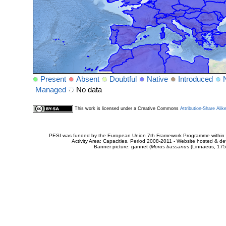
Present
Absent
Doubtful
Native
Introduced
Managed
No data
This work is licensed under a Creative Commons
Attribution-Share Alik
PESI was funded by the European Union 7th Framework Programme within t
Activity Area: Capacities. Period 2008-2011 - Website hosted & 
Banner picture: gannet (
Morus bassanus
(Linnaeus, 175