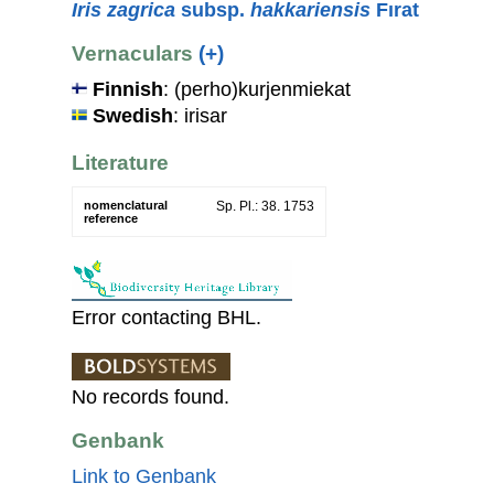
Iris zagrica
subsp.
hakkariensis
Fırat
Vernaculars
(+)
Finnish
: (perho)kurjenmiekat
Swedish
: irisar
Literature
nomenclatural
Sp. Pl.: 38. 1753
reference
Error contacting BHL.
No records found.
Genbank
Link to Genbank