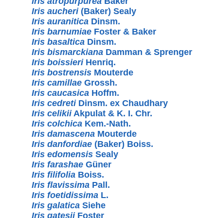
Iris atropurpurea
Baker
Iris aucheri
(Baker) Sealy
Iris auranitica
Dinsm.
Iris barnumiae
Foster & Baker
Iris basaltica
Dinsm.
Iris bismarckiana
Damman & Sprenger
Iris boissieri
Henriq.
Iris bostrensis
Mouterde
Iris camillae
Grossh.
Iris caucasica
Hoffm.
Iris cedreti
Dinsm. ex Chaudhary
Iris celikii
Akpulat & K. I. Chr.
Iris colchica
Kem.-Nath.
Iris damascena
Mouterde
Iris danfordiae
(Baker) Boiss.
Iris edomensis
Sealy
Iris farashae
Güner
Iris filifolia
Boiss.
Iris flavissima
Pall.
Iris foetidissima
L.
Iris galatica
Siehe
Iris gatesii
Foster