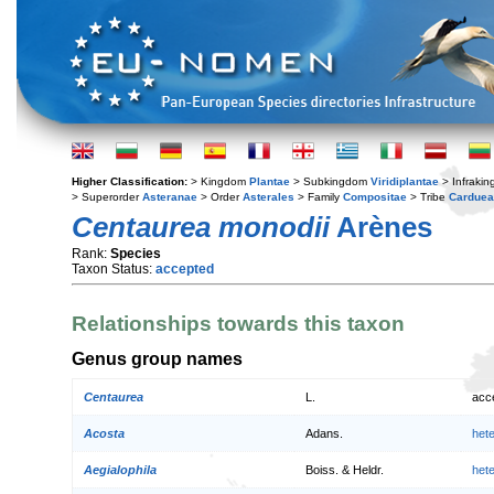
Higher Classification:
> Kingdom
Plantae
> Subkingdom
Viridiplantae
> Infraki
> Superorder
Asteranae
> Order
Asterales
> Family
Compositae
> Tribe
Cardue
Centaurea monodii
Arènes
Rank:
Species
Taxon Status:
accepted
Relationships towards this taxon
Genus group names
Centaurea
L.
acc
Acosta
Adans.
het
Aegialophila
Boiss. & Heldr.
het