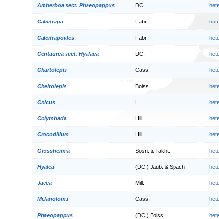
Amberboa sect. Phaeopappus
DC.
het
Calcitrapa
Fabr.
het
Calcitrapoides
Fabr.
het
Centaurea sect. Hyalaea
DC.
het
Chartolepis
Cass.
het
Cheirolepis
Boiss.
het
Cnicus
L.
het
Colymbada
Hill
het
Crocodilium
Hill
het
Grossheimia
Sosn. & Takht.
het
Hyalea
(DC.) Jaub. & Spach
het
Jacea
Mill.
het
Melanoloma
Cass.
het
Phaeopappus
(DC.) Boiss.
het