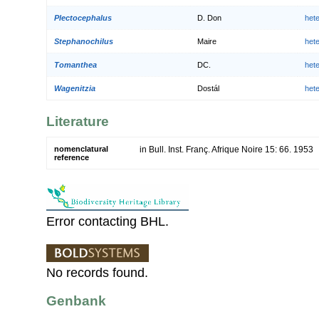
Plectocephalus
D. Don
het
Stephanochilus
Maire
het
Tomanthea
DC.
het
Wagenitzia
Dostál
het
Literature
nomenclatural
in Bull. Inst. Franç. Afrique Noire 15: 66. 1953
reference
Error contacting BHL.
No records found.
Genbank