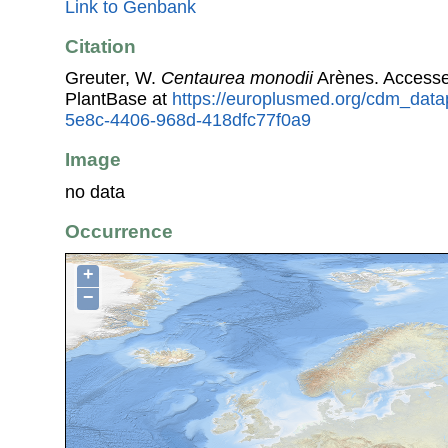
Link to Genbank
Citation
Greuter, W.
Centaurea monodii
Arènes. Access
PlantBase at
https://europlusmed.org/cdm_data
5e8c-4406-968d-418dfc77f0a9
Image
no data
Occurrence
+
−