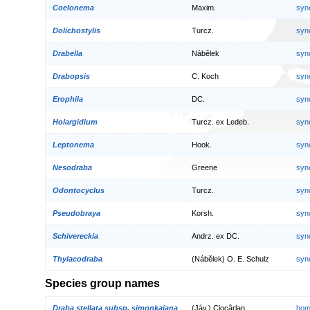
Coelonema
Maxim.
syn
Dolichostylis
Turcz.
syn
Drabella
Nábělek
syn
Drabopsis
C. Koch
syn
Erophila
DC.
syn
Holargidium
Turcz. ex Ledeb.
syn
Leptonema
Hook.
syn
Nesodraba
Greene
syn
Odontocyclus
Turcz.
syn
Pseudobraya
Korsh.
syn
Schivereckia
Andrz. ex DC.
syn
Thylacodraba
(Nábělek) O. E. Schulz
syn
Species group names
Draba stellata subsp. simonkaiana
(Jáv.) Ciocârlan
hom