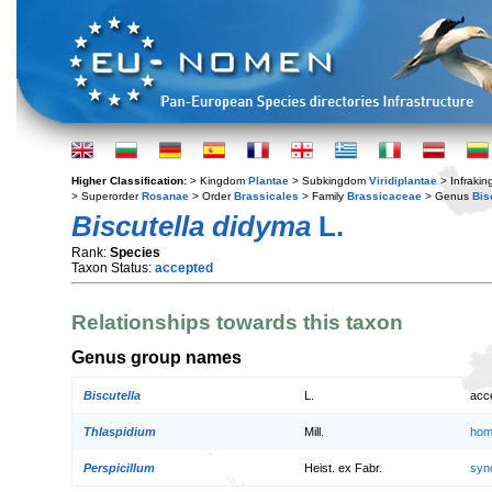
Higher Classification:
> Kingdom
Plantae
> Subkingdom
Viridiplantae
> Infraki
> Superorder
Rosanae
> Order
Brassicales
> Family
Brassicaceae
> Genus
Bis
Biscutella didyma
L.
Rank:
Species
Taxon Status:
accepted
Relationships towards this taxon
Genus group names
Biscutella
L.
acc
Thlaspidium
Mill.
hom
Perspicillum
Heist. ex Fabr.
syn