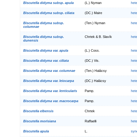
Biscutella didyma subsp. apula
(L.) Nyman
het
Biscutella didyma subsp. ciliata
(DC.) Maire
het
Biscutella didyma subsp.
(Ten.) Nyman
het
columnae
Biscutella didyma subsp.
Chrtek & B. Slavík
het
dunensis
Biscutella didyma var. apula
(L.) Coss.
het
Biscutella didyma var. ciliata
(DC.) Vis.
het
Biscutella didyma var. columnae
(Ten.) Halácsy
het
Biscutella didyma var. leiocarpa
(DC.) Halácsy
het
Biscutella didyma var. lenticularis
Pamp.
het
Biscutella didyma var. macrocarpa
Pamp.
het
Biscutella elbensis
Chrtek
het
Biscutella morisiana
Raffaelli
het
Biscutella apula
L.
syn