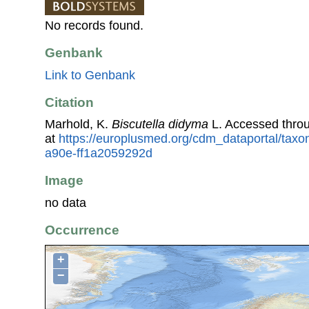
No records found.
Genbank
Link to Genbank
Citation
Marhold, K.
Biscutella didyma
L. Accessed thro
at
https://europlusmed.org/cdm_dataportal/tax
a90e-ff1a2059292d
Image
no data
Occurrence
+
−