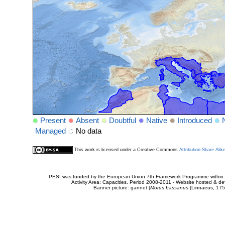
Present
Absent
Doubtful
Native
Introduced
Managed
No data
This work is licensed under a Creative Commons
Attribution-Share Alik
PESI was funded by the European Union 7th Framework Programme within t
Activity Area: Capacities. Period 2008-2011 - Website hosted & 
Banner picture: gannet (
Morus bassanus
(Linnaeus, 175