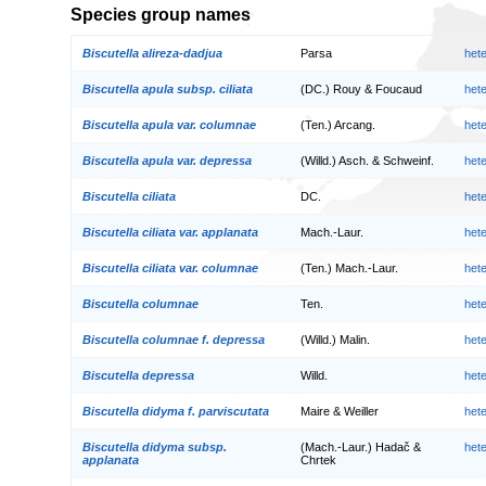
Species group names
Biscutella alireza-dadjua
Parsa
het
Biscutella apula subsp. ciliata
(DC.) Rouy & Foucaud
het
Biscutella apula var. columnae
(Ten.) Arcang.
het
Biscutella apula var. depressa
(Willd.) Asch. & Schweinf.
het
Biscutella ciliata
DC.
het
Biscutella ciliata var. applanata
Mach.-Laur.
het
Biscutella ciliata var. columnae
(Ten.) Mach.-Laur.
het
Biscutella columnae
Ten.
het
Biscutella columnae f. depressa
(Willd.) Malin.
het
Biscutella depressa
Willd.
het
Biscutella didyma f. parviscutata
Maire & Weiller
het
Biscutella didyma subsp.
(Mach.-Laur.) Hadač &
het
applanata
Chrtek