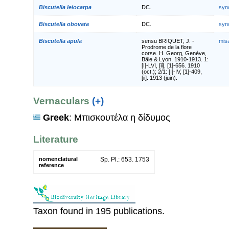
Biscutella leiocarpa
DC.
syn
Biscutella obovata
DC.
syn
Biscutella apula
sensu BRIQUET, J. -
mis
Prodrome de la flore
corse. H. Georg, Genève,
Bâle & Lyon, 1910-1913. 1:
[I]-LVI, [ii], [1]-656. 1910
(oct.); 2/1: [I]-IV, [1]-409,
[ii]. 1913 (juin).
Vernaculars
(+)
Greek
: Μπισκουτέλα η δίδυμος
Literature
nomenclatural
Sp. Pl.: 653. 1753
reference
Taxon found in 195 publications.