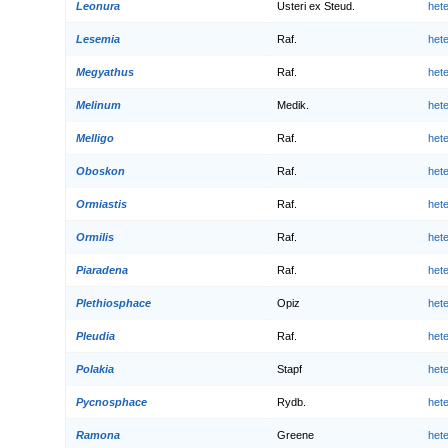
Leonura
Usteri ex Steud.
het
Lesemia
Raf.
het
Megyathus
Raf.
het
Melinum
Medik.
het
Melligo
Raf.
het
Oboskon
Raf.
het
Ormiastis
Raf.
het
Ormilis
Raf.
het
Piaradena
Raf.
het
Plethiosphace
Opiz
het
Pleudia
Raf.
het
Polakia
Stapf
het
Pycnosphace
Rydb.
het
Ramona
Greene
het