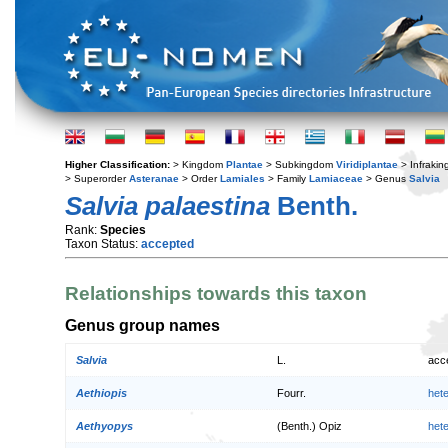
Higher Classification:
> Kingdom
Plantae
> Subkingdom
Viridiplantae
> Infraki
> Superorder
Asteranae
> Order
Lamiales
> Family
Lamiaceae
> Genus
Salvia
Salvia palaestina
Benth.
Rank:
Species
Taxon Status:
accepted
Relationships towards this taxon
Genus group names
Salvia
L.
acc
Aethiopis
Fourr.
het
Aethyopys
(Benth.) Opiz
het