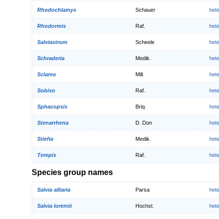
Rhodochlamys
Schauer
het
Rhodormis
Raf.
het
Salviastrum
Scheele
het
Schraderia
Medik.
het
Sclarea
Mill.
het
Sobiso
Raf.
het
Sphacopsis
Briq.
het
Stenarrhena
D. Don
het
Stiefia
Medik.
het
Terepis
Raf.
het
Species group names
Salvia alliaria
Parsa
het
Salvia lorentii
Hochst.
het