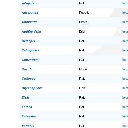
Aitopsis
Raf.
het
Arischrada
Pobed.
het
Audibertia
Benth.
het
Audibertiella
Briq.
het
Belospis
Raf.
het
Calosphace
Raf.
het
Codanthera
Raf.
het
Covola
Medik.
het
Crolocos
Raf.
het
Drymosphace
Opiz
het
Elelis
Raf.
het
Enipea
Raf.
het
Epiadena
Raf.
het
Euriples
Raf.
het