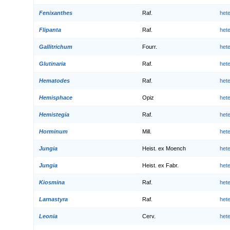
Fenixanthes
Raf.
het
Flipanta
Raf.
het
Gallitrichum
Fourr.
het
Glutinaria
Raf.
het
Hematodes
Raf.
het
Hemisphace
Opiz
het
Hemistegia
Raf.
het
Horminum
Mill.
het
Jungia
Heist. ex Moench
het
Jungia
Heist. ex Fabr.
het
Kiosmina
Raf.
het
Larnastyra
Raf.
het
Leonia
Cerv.
het