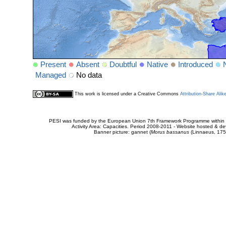
Present
Absent
Doubtful
Native
Introduced
Managed
No data
This work is licensed under a Creative Commons
Attribution-Share Alik
PESI was funded by the European Union 7th Framework Programme within t
Activity Area: Capacities. Period 2008-2011 - Website hosted & 
Banner picture: gannet (
Morus bassanus
(Linnaeus, 175