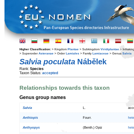
Higher Classification:
> Kingdom
Plantae
> Subkingdom
Viridiplantae
> Infraki
> Superorder
Asteranae
> Order
Lamiales
> Family
Lamiaceae
> Genus
Salvia
Salvia poculata
Nábělek
Rank:
Species
Taxon Status:
accepted
Relationships towards this taxon
Genus group names
Salvia
L.
acc
Aethiopis
Fourr.
het
Aethyopys
(Benth.) Opiz
het