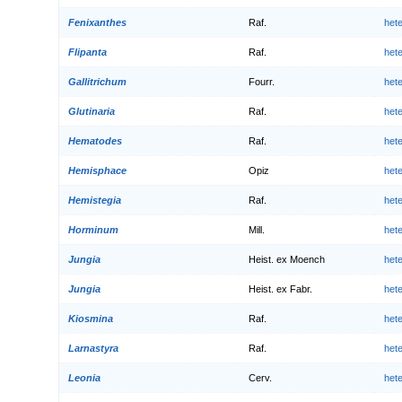
Fenixanthes
Raf.
het
Flipanta
Raf.
het
Gallitrichum
Fourr.
het
Glutinaria
Raf.
het
Hematodes
Raf.
het
Hemisphace
Opiz
het
Hemistegia
Raf.
het
Horminum
Mill.
het
Jungia
Heist. ex Moench
het
Jungia
Heist. ex Fabr.
het
Kiosmina
Raf.
het
Larnastyra
Raf.
het
Leonia
Cerv.
het