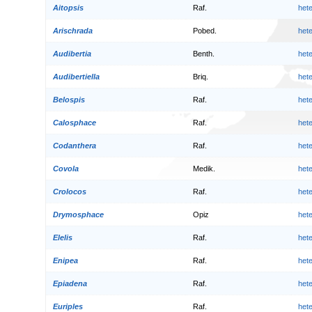
Aitopsis
Raf.
het
Arischrada
Pobed.
het
Audibertia
Benth.
het
Audibertiella
Briq.
het
Belospis
Raf.
het
Calosphace
Raf.
het
Codanthera
Raf.
het
Covola
Medik.
het
Crolocos
Raf.
het
Drymosphace
Opiz
het
Elelis
Raf.
het
Enipea
Raf.
het
Epiadena
Raf.
het
Euriples
Raf.
het