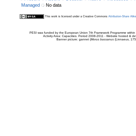
Managed
No data
This work is licensed under a Creative Commons
Attribution-Share Alik
PESI was funded by the European Union 7th Framework Programme within t
Activity Area: Capacities. Period 2008-2011 - Website hosted & 
Banner picture: gannet (
Morus bassanus
(Linnaeus, 175