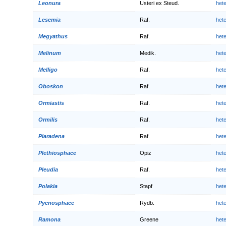
Leonura
Usteri ex Steud.
het
Lesemia
Raf.
het
Megyathus
Raf.
het
Melinum
Medik.
het
Melligo
Raf.
het
Oboskon
Raf.
het
Ormiastis
Raf.
het
Ormilis
Raf.
het
Piaradena
Raf.
het
Plethiosphace
Opiz
het
Pleudia
Raf.
het
Polakia
Stapf
het
Pycnosphace
Rydb.
het
Ramona
Greene
het