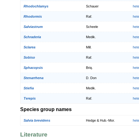
Rhodochlamys
Schauer
het
Rhodormis
Raf.
het
Salviastrum
Scheele
het
Schraderia
Medik.
het
Sclarea
Mill.
het
Sobiso
Raf.
het
Sphacopsis
Briq.
het
Stenarrhena
D. Don
het
Stiefia
Medik.
het
Terepis
Raf.
het
Species group names
Salvia brevidens
Hedge & Hub.-Mor.
het
Literature