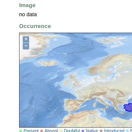
Image
no data
Occurrence
+
−
Present
Absent
Doubtful
Native
Introduced