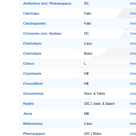
Amberboa sect. Phaeopappus
DC.
het
Calcitrapa
Fabr.
het
Calcitrapoides
Fabr.
het
Centaurea sect. Hyalaea
DC.
het
Chartolepis
Cass.
het
Cheirolepis
Boiss.
het
Cnicus
L.
het
Colymbada
Hill
het
Crocodilium
Hill
het
Grossheimia
Sosn. & Takht.
het
Hyalea
(DC.) Jaub. & Spach
het
Jacea
Mill.
het
Melanoloma
Cass.
het
Phaeopappus
(DC.) Boiss.
het