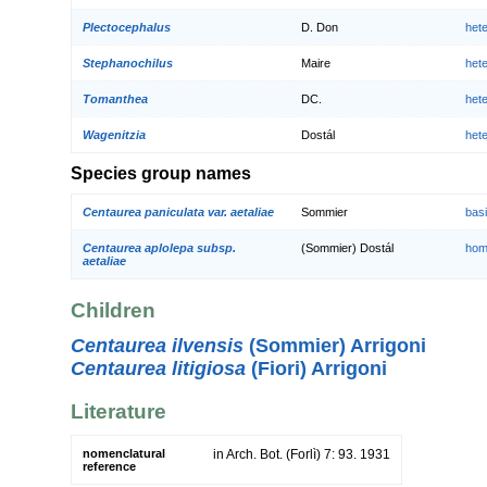
Plectocephalus
D. Don
het
Stephanochilus
Maire
het
Tomanthea
DC.
het
Wagenitzia
Dostál
het
Species group names
Centaurea paniculata var. aetaliae
Sommier
bas
Centaurea aplolepa subsp.
(Sommier) Dostál
hom
aetaliae
Children
Centaurea ilvensis
(Sommier) Arrigoni
Centaurea litigiosa
(Fiori) Arrigoni
Literature
nomenclatural
in Arch. Bot. (Forlì) 7: 93. 1931
reference