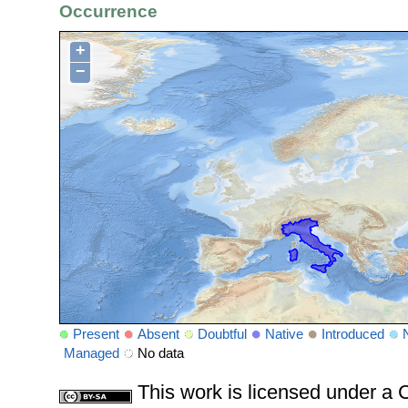
Occurrence
+
−
Present
Absent
Doubtful
Native
Introduced
Managed
No data
This work is licensed under 