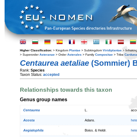
Higher Classification:
> Kingdom
Plantae
> Subkingdom
Viridiplantae
> Infraki
> Superorder
Asteranae
> Order
Asterales
> Family
Compositae
> Tribe
Cardue
Centaurea aetaliae
(Sommier) B
Rank:
Species
Taxon Status:
accepted
Relationships towards this taxon
Genus group names
Centaurea
L.
acc
Acosta
Adans.
het
Aegialophila
Boiss. & Heldr.
het