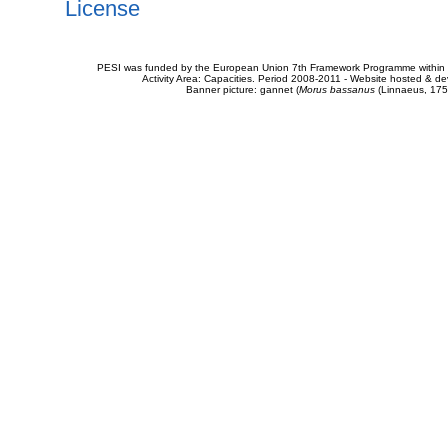
License
PESI was funded by the European Union 7th Framework Programme within t
Activity Area: Capacities. Period 2008-2011 - Website hosted & 
Banner picture: gannet (
Morus bassanus
(Linnaeus, 175