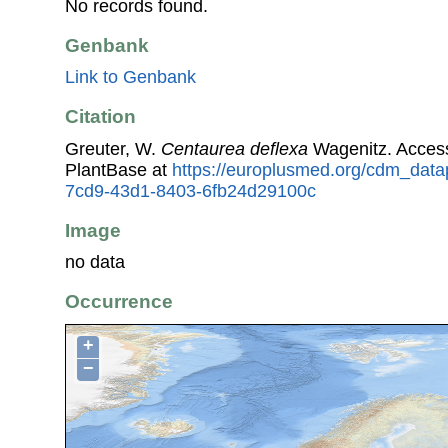
No records found.
Genbank
Link to Genbank
Citation
Greuter, W.
Centaurea deflexa
Wagenitz. Acces
PlantBase at
https://europlusmed.org/cdm_data
7cd9-43d1-8403-6fb24d29100c
Image
no data
Occurrence
+
−