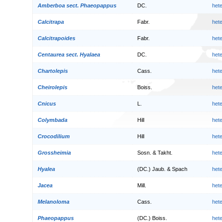
Amberboa sect. Phaeopappus
DC.
het
Calcitrapa
Fabr.
het
Calcitrapoides
Fabr.
het
Centaurea sect. Hyalaea
DC.
het
Chartolepis
Cass.
het
Cheirolepis
Boiss.
het
Cnicus
L.
het
Colymbada
Hill
het
Crocodilium
Hill
het
Grossheimia
Sosn. & Takht.
het
Hyalea
(DC.) Jaub. & Spach
het
Jacea
Mill.
het
Melanoloma
Cass.
het
Phaeopappus
(DC.) Boiss.
het