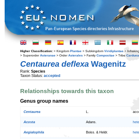
Higher Classification:
> Kingdom
Plantae
> Subkingdom
Viridiplantae
> Infraki
> Superorder
Asteranae
> Order
Asterales
> Family
Compositae
> Tribe
Cardue
Centaurea deflexa
Wagenitz
Rank:
Species
Taxon Status:
accepted
Relationships towards this taxon
Genus group names
Centaurea
L.
acc
Acosta
Adans.
het
Aegialophila
Boiss. & Heldr.
het