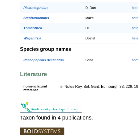
Plectocephalus
D. Don
het
Stephanochilus
Maire
het
Tomanthea
DC.
het
Wagenitzia
Dostál
het
Species group names
Phaeopappus declinatus
Boiss.
hom
Literature
nomenclatural
in Notes Roy. Bot. Gard. Edinburgh 33: 229. 1
reference
Taxon found in 4 publications.