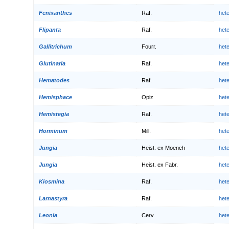
Fenixanthes
Raf.
het
Flipanta
Raf.
het
Gallitrichum
Fourr.
het
Glutinaria
Raf.
het
Hematodes
Raf.
het
Hemisphace
Opiz
het
Hemistegia
Raf.
het
Horminum
Mill.
het
Jungia
Heist. ex Moench
het
Jungia
Heist. ex Fabr.
het
Kiosmina
Raf.
het
Larnastyra
Raf.
het
Leonia
Cerv.
het