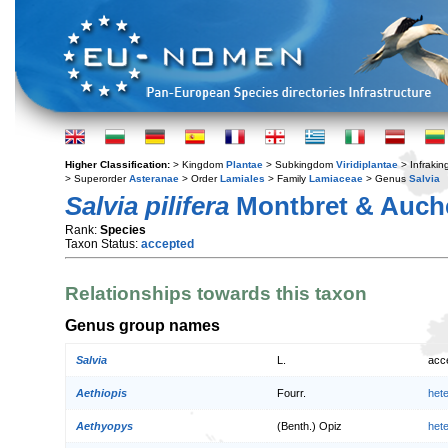
Higher Classification:
> Kingdom
Plantae
> Subkingdom
Viridiplantae
> Infraki
> Superorder
Asteranae
> Order
Lamiales
> Family
Lamiaceae
> Genus
Salvia
Salvia pilifera
Montbret & Auche
Rank:
Species
Taxon Status:
accepted
Relationships towards this taxon
Genus group names
Salvia
L.
acc
Aethiopis
Fourr.
het
Aethyopys
(Benth.) Opiz
het