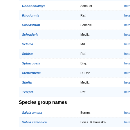
Rhodochlamys
Schauer
het
Rhodormis
Raf.
het
Salviastrum
Scheele
het
Schraderia
Medik.
het
Sclarea
Mill.
het
Sobiso
Raf.
het
Sphacopsis
Briq.
het
Stenarrhena
D. Don
het
Stiefia
Medik.
het
Terepis
Raf.
het
Species group names
Salvia amana
Bornm.
het
Salvia cataonica
Boiss. & Hausskn.
het