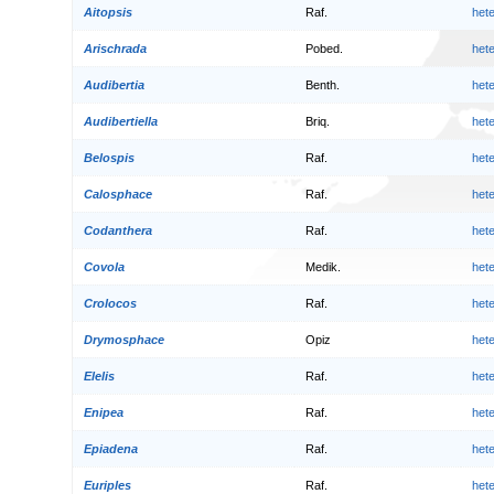
Aitopsis
Raf.
het
Arischrada
Pobed.
het
Audibertia
Benth.
het
Audibertiella
Briq.
het
Belospis
Raf.
het
Calosphace
Raf.
het
Codanthera
Raf.
het
Covola
Medik.
het
Crolocos
Raf.
het
Drymosphace
Opiz
het
Elelis
Raf.
het
Enipea
Raf.
het
Epiadena
Raf.
het
Euriples
Raf.
het