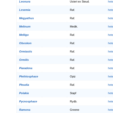
Leonura
Usteri ex Steud.
het
Lesemia
Raf.
het
Megyathus
Raf.
het
Melinum
Medik.
het
Melligo
Raf.
het
Oboskon
Raf.
het
Ormiastis
Raf.
het
Ormilis
Raf.
het
Piaradena
Raf.
het
Plethiosphace
Opiz
het
Pleudia
Raf.
het
Polakia
Stapf
het
Pycnosphace
Rydb.
het
Ramona
Greene
het