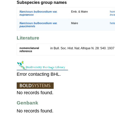
Subspecies group names
Narcissus bulbocodium var.
Emb. & Maire
hom
eupraecox
inva
Narcissus bulbocodium var.
Maire
het
paucinervis
Literature
nomenclatural
in Bull. Soc. Hist. Nat. Afrique N. 28: 540. 1937
reference
Error contacting BHL.
No records found.
Genbank
No records found.