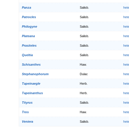
Panza
Salisb.
het
Patrocles
Salisb.
het
Philogyne
Salisb.
het
Plateana
Salisb.
het
Prasiteles
Salisb.
het
Queltia
Salisb.
het
Schisanthes
Haw.
het
Stephanophorum
Dulac
het
Tapeinaegle
Herb.
het
Tapeinanthus
Herb.
het
Tityrus
Salisb.
het
Tros
Haw.
het
Veniera
Salisb.
het