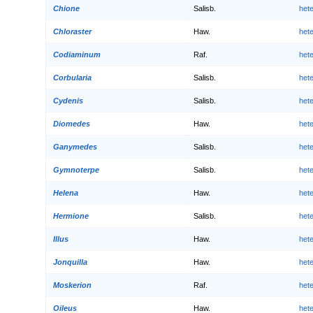
Chione
Salisb.
het
Chloraster
Haw.
het
Codiaminum
Raf.
het
Corbularia
Salisb.
het
Cydenis
Salisb.
het
Diomedes
Haw.
het
Ganymedes
Salisb.
het
Gymnoterpe
Salisb.
het
Helena
Haw.
het
Hermione
Salisb.
het
Illus
Haw.
het
Jonquilla
Haw.
het
Moskerion
Raf.
het
Oileus
Haw.
het