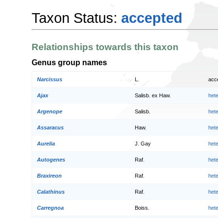
Taxon Status:
accepted
Relationships towards this taxon
Genus group names
Narcissus
L.
acc
Ajax
Salisb. ex Haw.
het
Argenope
Salisb.
het
Assaracus
Haw.
het
Aurelia
J. Gay
het
Autogenes
Raf.
het
Braxireon
Raf.
het
Calathinus
Raf.
het
Carregnoa
Boiss.
het