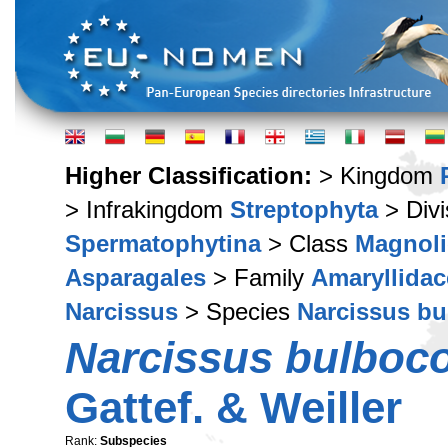
Higher Classification:
> Kingdom
> Infrakingdom
Streptophyta
> Div
Spermatophytina
> Class
Magnoli
Asparagales
> Family
Amaryllidac
Narcissus
> Species
Narcissus b
Narcissus bulboc
Gattef. & Weiller
Rank:
Subspecies