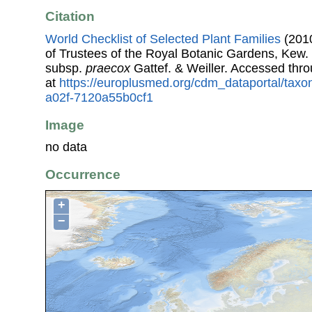
Citation
World Checklist of Selected Plant Families
(2010
of Trustees of the Royal Botanic Gardens, Kew.
subsp.
praecox
Gattef. & Weiller. Accessed th
at
https://europlusmed.org/cdm_dataportal/tax
a02f-7120a55b0cf1
Image
no data
Occurrence
+
−