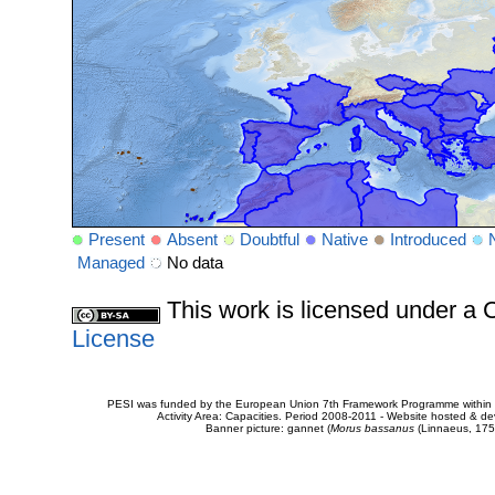
Present
Absent
Doubtful
Native
Introduced
Managed
No data
This work is licensed under 
License
PESI was funded by the European Union 7th Framework Programme within t
Activity Area: Capacities. Period 2008-2011 - Website hosted & 
Banner picture: gannet (
Morus bassanus
(Linnaeus, 175