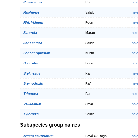
Praskoinon
Raf.
het
Raphione
Salisb.
het
Rhizirideum
Fourr.
het
Saturnia
Maratti
het
Schoenissa
Salisb.
het
Schoenoprasum
Kunth
het
Scorodon
Fourr.
het
Stelmesus
Raf.
het
Stemodoxis
Raf.
het
Trigonea
Parl.
het
Validallium
Small
het
Xylorhiza
Salisb.
het
Subspecies group names
Allium acutiflorum
Bové ex Regel
het