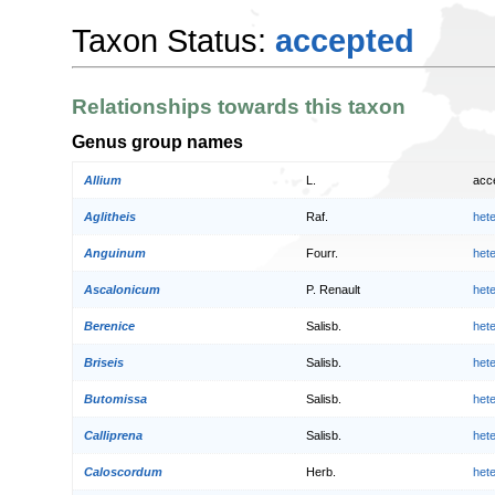
Taxon Status:
accepted
Relationships towards this taxon
Genus group names
Allium
L.
acc
Aglitheis
Raf.
het
Anguinum
Fourr.
het
Ascalonicum
P. Renault
het
Berenice
Salisb.
het
Briseis
Salisb.
het
Butomissa
Salisb.
het
Calliprena
Salisb.
het
Caloscordum
Herb.
het