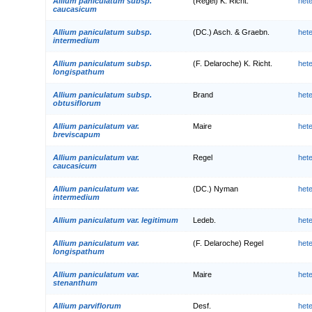
Allium paniculatum subsp.
(Regel) K. Richt.
het
caucasicum
Allium paniculatum subsp.
(DC.) Asch. & Graebn.
het
intermedium
Allium paniculatum subsp.
(F. Delaroche) K. Richt.
het
longispathum
Allium paniculatum subsp.
Brand
het
obtusiflorum
Allium paniculatum var.
Maire
het
breviscapum
Allium paniculatum var.
Regel
het
caucasicum
Allium paniculatum var.
(DC.) Nyman
het
intermedium
Allium paniculatum var. legitimum
Ledeb.
het
Allium paniculatum var.
(F. Delaroche) Regel
het
longispathum
Allium paniculatum var.
Maire
het
stenanthum
Allium parviflorum
Desf.
het