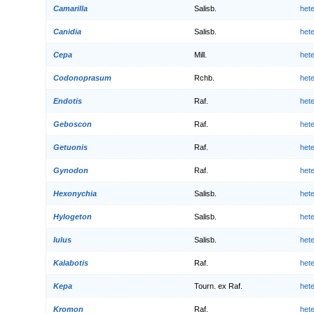
Camarilla
Salisb.
het
Canidia
Salisb.
het
Cepa
Mill.
het
Codonoprasum
Rchb.
het
Endotis
Raf.
het
Geboscon
Raf.
het
Getuonis
Raf.
het
Gynodon
Raf.
het
Hexonychia
Salisb.
het
Hylogeton
Salisb.
het
Iulus
Salisb.
het
Kalabotis
Raf.
het
Kepa
Tourn. ex Raf.
het
Kromon
Raf.
het