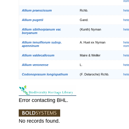
nom.
Allium praescissum
Rchb.
het
Allium pugetii
Gand.
het
Allium sibthorpianum var.
(Kunth) Nyman
het
boryanum
Allium tenuiflorum subsp.
A. Huet ex Nyman
het
apenninum
nom
Allium valdecallosum
Maire & Weiller
het
Allium veronense
L.
het
Codonoprasum longispathum
(F. Delaroche) Rchb.
het
Error contacting BHL.
No records found.