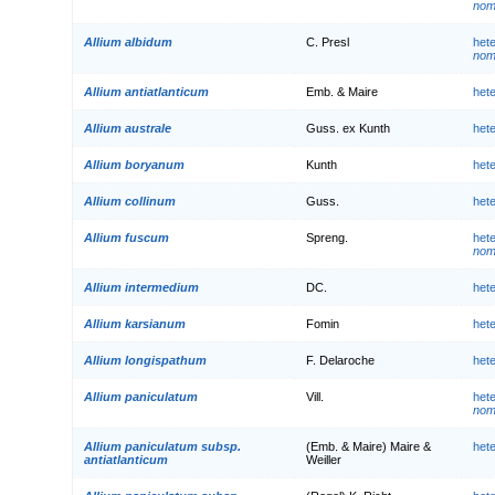
nom.
Allium albidum
C. Presl
het
nom.
Allium antiatlanticum
Emb. & Maire
het
Allium australe
Guss. ex Kunth
het
Allium boryanum
Kunth
het
Allium collinum
Guss.
het
Allium fuscum
Spreng.
het
nom.
Allium intermedium
DC.
het
Allium karsianum
Fomin
het
Allium longispathum
F. Delaroche
het
Allium paniculatum
Vill.
het
nom.
Allium paniculatum subsp.
(Emb. & Maire) Maire &
het
antiatlanticum
Weiller