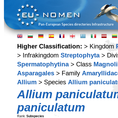
Higher Classification:
> Kingdom
> Infrakingdom
Streptophyta
> Div
Spermatophytina
> Class
Magnoli
Asparagales
> Family
Amaryllidac
Allium
> Species
Allium panicula
Allium paniculatu
paniculatum
Rank:
Subspecies