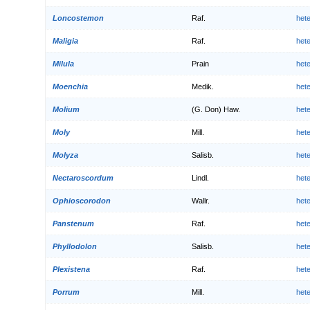
Loncostemon
Raf.
het
Maligia
Raf.
het
Milula
Prain
het
Moenchia
Medik.
het
Molium
(G. Don) Haw.
het
Moly
Mill.
het
Molyza
Salisb.
het
Nectaroscordum
Lindl.
het
Ophioscorodon
Wallr.
het
Panstenum
Raf.
het
Phyllodolon
Salisb.
het
Plexistena
Raf.
het
Porrum
Mill.
het