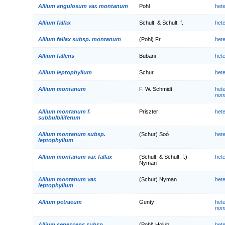
Allium angulosum var. montanum
Pohl
het
Allium fallax
Schult. & Schult. f.
het
Allium fallax subsp. montanum
(Pohl) Fr.
het
Allium fallens
Bubani
het
Allium leptophyllum
Schur
het
Allium montanum
F. W. Schmidt
het
nom.
Allium montanum f.
Priszter
het
subbulbiliferum
Allium montanum subsp.
(Schur) Soó
het
leptophyllum
Allium montanum var. fallax
(Schult. & Schult. f.)
het
Nyman
Allium montanum var.
(Schur) Nyman
het
leptophyllum
Allium petraeum
Genty
het
nom.
Allium senescens subsp.
(Pohl) Holub
het