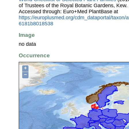
of Trustees of the Royal Botanic Gardens, Kew.
Accessed through: Euro+Med PlantBase at
https://europlusmed.org/cdm_dataportal/taxon/
6181b8018538
Image
no data
Occurrence
+
−