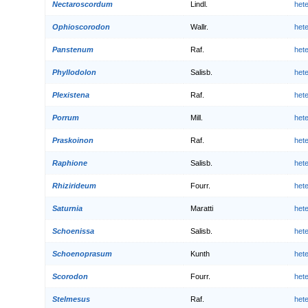
Nectaroscordum
Lindl.
het
Ophioscorodon
Wallr.
het
Panstenum
Raf.
het
Phyllodolon
Salisb.
het
Plexistena
Raf.
het
Porrum
Mill.
het
Praskoinon
Raf.
het
Raphione
Salisb.
het
Rhizirideum
Fourr.
het
Saturnia
Maratti
het
Schoenissa
Salisb.
het
Schoenoprasum
Kunth
het
Scorodon
Fourr.
het
Stelmesus
Raf.
het