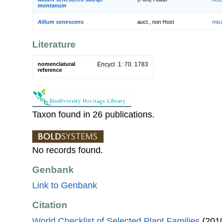
montanum
Allium senescens
auct., non Host
mis
Literature
nomenclatural
Encycl. 1: 70. 1783
reference
Taxon found in 26 publications.
No records found.
Genbank
Link to Genbank
Citation
World Checklist of Selected Plant Families
(2010