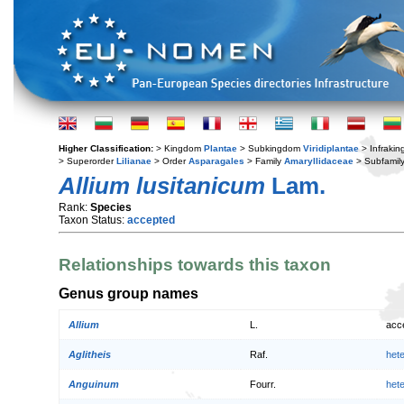
Higher Classification:
> Kingdom
Plantae
> Subkingdom
Viridiplantae
> Infraki
> Superorder
Lilianae
> Order
Asparagales
> Family
Amaryllidaceae
> Subfamil
Allium lusitanicum
Lam.
Rank:
Species
Taxon Status:
accepted
Relationships towards this taxon
Genus group names
Allium
L.
acc
Aglitheis
Raf.
het
Anguinum
Fourr.
het