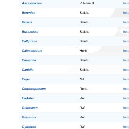
Ascalonicum
P. Renault
het
Berenice
Salisb.
het
Briseis
Salisb.
het
Butomissa
Salisb.
het
Calliprena
Salisb.
het
Caloscordum
Herb.
het
Camarilla
Salisb.
het
Canidia
Salisb.
het
Cepa
Mill.
het
Codonoprasum
Rchb.
het
Endotis
Raf.
het
Geboscon
Raf.
het
Getuonis
Raf.
het
Gynodon
Raf.
het