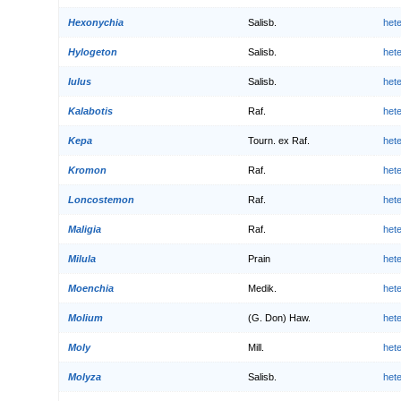
Hexonychia
Salisb.
het
Hylogeton
Salisb.
het
Iulus
Salisb.
het
Kalabotis
Raf.
het
Kepa
Tourn. ex Raf.
het
Kromon
Raf.
het
Loncostemon
Raf.
het
Maligia
Raf.
het
Milula
Prain
het
Moenchia
Medik.
het
Molium
(G. Don) Haw.
het
Moly
Mill.
het
Molyza
Salisb.
het