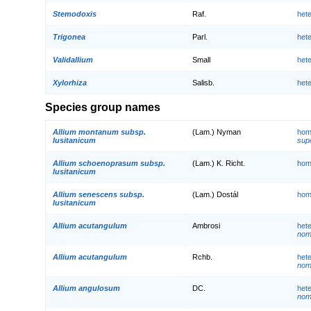
Stemodoxis
Raf.
het
Trigonea
Parl.
het
Validallium
Small
het
Xylorhiza
Salisb.
het
Species group names
Allium montanum subsp.
(Lam.) Nyman
hom
lusitanicum
supe
Allium schoenoprasum subsp.
(Lam.) K. Richt.
hom
lusitanicum
Allium senescens subsp.
(Lam.) Dostál
hom
lusitanicum
Allium acutangulum
Ambrosi
het
nom.
Allium acutangulum
Rchb.
het
nom.
Allium angulosum
DC.
het
nom.