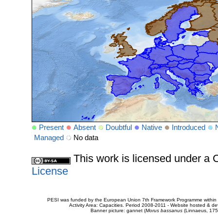
Present
Absent
Doubtful
Native
Introduced
Managed
No data
This work is licensed under 
License
PESI was funded by the European Union 7th Framework Programme within t
Activity Area: Capacities. Period 2008-2011 - Website hosted & 
Banner picture: gannet (
Morus bassanus
(Linnaeus, 175