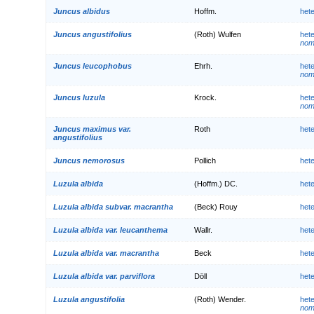
Juncus albidus
Hoffm.
het
Juncus angustifolius
(Roth) Wulfen
het
nom.
Juncus leucophobus
Ehrh.
het
nom.
Juncus luzula
Krock.
het
nom.
Juncus maximus var.
Roth
het
angustifolius
Juncus nemorosus
Pollich
het
Luzula albida
(Hoffm.) DC.
het
Luzula albida subvar. macrantha
(Beck) Rouy
het
Luzula albida var. leucanthema
Wallr.
het
Luzula albida var. macrantha
Beck
het
Luzula albida var. parviflora
Döll
het
Luzula angustifolia
(Roth) Wender.
het
nom.