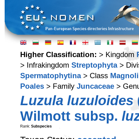
Higher Classification:
> Kingdom
> Infrakingdom
Streptophyta
> Div
Spermatophytina
> Class
Magnoli
Poales
> Family
Juncaceae
> Gen
Luzula luzuloides
Wilmott subsp.
lu
Rank:
Subspecies