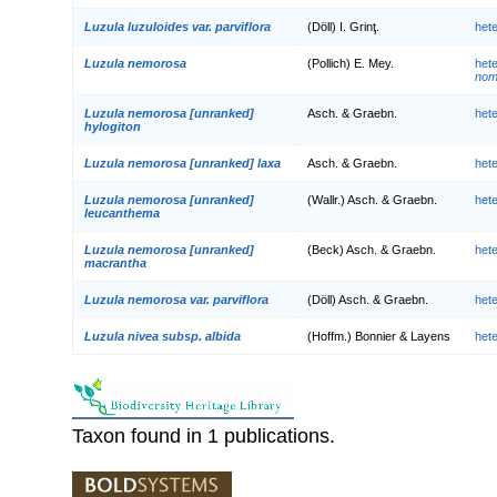
Luzula luzuloides var. parviflora
(Döll) I. Grinţ.
het
Luzula nemorosa
(Pollich) E. Mey.
het
nom.
Luzula nemorosa [unranked]
Asch. & Graebn.
het
hylogiton
Luzula nemorosa [unranked] laxa
Asch. & Graebn.
het
Luzula nemorosa [unranked]
(Wallr.) Asch. & Graebn.
het
leucanthema
Luzula nemorosa [unranked]
(Beck) Asch. & Graebn.
het
macrantha
Luzula nemorosa var. parviflora
(Döll) Asch. & Graebn.
het
Luzula nivea subsp. albida
(Hoffm.) Bonnier & Layens
het
Taxon found in 1 publications.