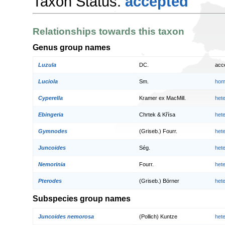
Taxon Status:
accepted
Relationships towards this taxon
Genus group names
Luzula
DC.
acc
Luciola
Sm.
hom
Cyperella
Kramer ex MacMill.
het
Ebingeria
Chrtek & Křísa
het
Gymnodes
(Griseb.) Fourr.
het
Juncoides
Ség.
het
Nemorinia
Fourr.
het
Pterodes
(Griseb.) Börner
het
Subspecies group names
Juncoides nemorosa
(Pollich) Kuntze
het