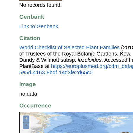
No records found.
Genbank
Link to Genbank
Citation
World Checklist of Selected Plant Families
(2010
of Trustees of the Royal Botanic Gardens, Kew.
Dandy & Wilmott subsp.
luzuloides
. Accessed t
PlantBase at
https://europlusmed.org/cdm_datap
5e5d-4163-8bdf-14d3fe2d65c0
Image
no data
Occurrence
+
−