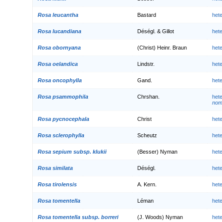
Rosa leucantha
Bastard
het
Rosa lucandiana
Déségl. & Gillot
het
Rosa obornyana
(Christ) Heinr. Braun
het
Rosa oelandica
Lindstr.
het
Rosa oncophylla
Gand.
het
Rosa psammophila
Chrshan.
het
nom.
Rosa pycnocephala
Christ
het
Rosa sclerophylla
Scheutz
het
Rosa sepium subsp. klukii
(Besser) Nyman
het
Rosa similata
Déségl.
het
Rosa tirolensis
A. Kern.
het
Rosa tomentella
Léman
het
Rosa tomentella subsp. borreri
(J. Woods) Nyman
het