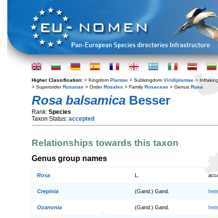
Higher Classification:
> Kingdom
Plantae
> Subkingdom
Viridiplantae
> Infraki
> Superorder
Rosanae
> Order
Rosales
> Family
Rosaceae
> Genus
Rosa
Rosa balsamica
Besser
Rank:
Species
Taxon Status:
accepted
Relationships towards this taxon
Genus group names
Rosa
L.
acc
Crepinia
(Gand.) Gand.
het
Ozanonia
(Gand.) Gand.
het