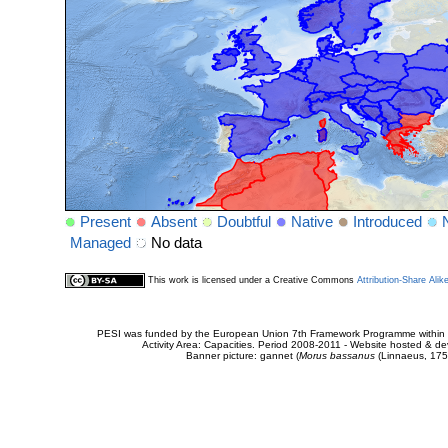
Present
Absent
Doubtful
Native
Introduced
Managed
No data
This work is licensed under a Creative Commons
Attribution-Share Alik
PESI was funded by the European Union 7th Framework Programme within t
Activity Area: Capacities. Period 2008-2011 - Website hosted & 
Banner picture: gannet (
Morus bassanus
(Linnaeus, 175