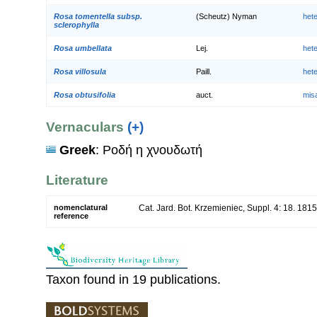
Rosa tomentella subsp.
(Scheutz) Nyman
het
sclerophylla
Rosa umbellata
Lej.
het
Rosa villosula
Paill.
het
Rosa obtusifolia
auct.
mis
Vernaculars
(+)
Greek
: Ροδή η χνουδωτή
Literature
nomenclatural
Cat. Jard. Bot. Krzemieniec, Suppl. 4: 18. 1815
reference
Taxon found in 19 publications.