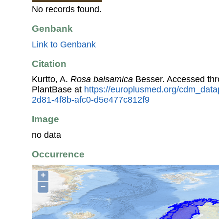
No records found.
Genbank
Link to Genbank
Citation
Kurtto, A.
Rosa balsamica
Besser. Accessed th
PlantBase at
https://europlusmed.org/cdm_data
2d81-4f8b-afc0-d5e477c812f9
Image
no data
Occurrence
+
−