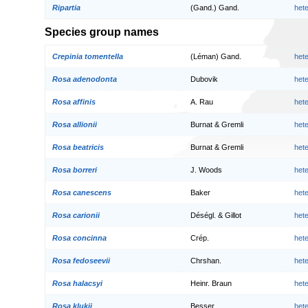
Ripartia
(Gand.) Gand.
het
Species group names
Crepinia tomentella
(Léman) Gand.
het
Rosa adenodonta
Dubovik
het
Rosa affinis
A. Rau
het
Rosa allionii
Burnat & Gremli
het
Rosa beatricis
Burnat & Gremli
het
Rosa borreri
J. Woods
het
Rosa canescens
Baker
het
Rosa carionii
Déségl. & Gillot
het
Rosa concinna
Crép.
het
Rosa fedoseevii
Chrshan.
het
Rosa halacsyi
Heinr. Braun
het
Rosa klukii
Besser
het