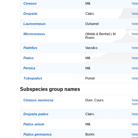
Cerasus
Mill.
het
Druparia
Clairv.
het
Laurocerasus
Duhamel
het
Microcerasus
(Webb & Berthel.) M.
het
Roem.
Padellus
Vassilcz.
het
Padus
Mill.
het
Persica
Mill.
het
Tubopadus
Pomel
het
Subspecies group names
Cerasus racemosa
Dum. Cours.
het
nom.
Druparia padus
Clairv.
het
Padus avium
Mill.
het
Padus germanica
Borkh.
het
nom.