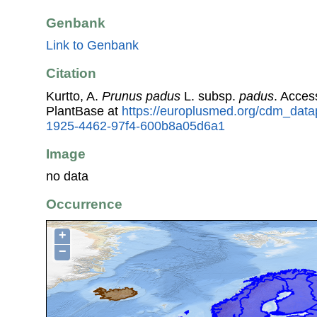
Genbank
Link to Genbank
Citation
Kurtto, A.
Prunus padus
L. subsp.
padus
. Acce
PlantBase at
https://europlusmed.org/cdm_data
1925-4462-97f4-600b8a05d6a1
Image
no data
Occurrence
+
−