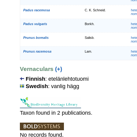
Padus racemosa
C. K. Schneid.
het
nom.
Padus vulgaris
Borkh.
het
nom.
Prunus borealis
Salisb.
het
nom.
Prunus racemosa
Lam.
het
nom.
Vernaculars
(+)
Finnish
: etelänlehtotuomi
Swedish
: vanlig hägg
Taxon found in 2 publications.
No records found.