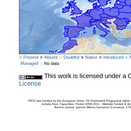
Present
Absent
Doubtful
Native
Introduced
Managed
No data
This work is licensed under 
License
PESI was funded by the European Union 7th Framework Programme within t
Activity Area: Capacities. Period 2008-2011 - Website hosted & 
Banner picture: gannet (
Morus bassanus
(Linnaeus, 175