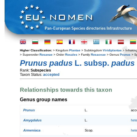
Higher Classification:
> Kingdom
Plantae
> Subkingdom
Viridiplantae
> Infraki
> Superorder
Rosanae
> Order
Rosales
> Family
Rosaceae
> Genus
Prunus
> S
Prunus padus
L. subsp.
padus
Rank:
Subspecies
Taxon Status:
accepted
Relationships towards this taxon
Genus group names
Prunus
L.
acc
Amygdalus
L.
het
Armeniaca
Scop.
het