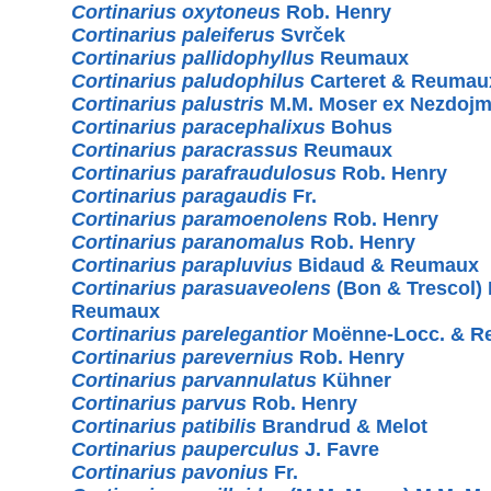
Cortinarius oxytoneus
Rob. Henry
Cortinarius paleiferus
Svrček
Cortinarius pallidophyllus
Reumaux
Cortinarius paludophilus
Carteret & Reumau
Cortinarius palustris
M.M. Moser ex Nezdojm
Cortinarius paracephalixus
Bohus
Cortinarius paracrassus
Reumaux
Cortinarius parafraudulosus
Rob. Henry
Cortinarius paragaudis
Fr.
Cortinarius paramoenolens
Rob. Henry
Cortinarius paranomalus
Rob. Henry
Cortinarius parapluvius
Bidaud & Reumaux
Cortinarius parasuaveolens
(Bon & Trescol)
Reumaux
Cortinarius parelegantior
Moënne-Locc. & R
Cortinarius parevernius
Rob. Henry
Cortinarius parvannulatus
Kühner
Cortinarius parvus
Rob. Henry
Cortinarius patibilis
Brandrud & Melot
Cortinarius pauperculus
J. Favre
Cortinarius pavonius
Fr.