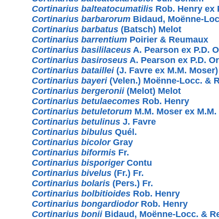
Cortinarius balteatocumatilis
Rob. Henry ex 
Cortinarius barbarorum
Bidaud, Moënne-Loc
Cortinarius barbatus
(Batsch) Melot
Cortinarius barrentium
Poirier & Reumaux
Cortinarius basililaceus
A. Pearson ex P.D. O
Cortinarius basiroseus
A. Pearson ex P.D. O
Cortinarius bataillei
(J. Favre ex M.M. Moser) 
Cortinarius bayeri
(Velen.) Moënne-Locc. &
Cortinarius bergeronii
(Melot) Melot
Cortinarius betulaecomes
Rob. Henry
Cortinarius betuletorum
M.M. Moser ex M.M.
Cortinarius betulinus
J. Favre
Cortinarius bibulus
Quél.
Cortinarius bicolor
Gray
Cortinarius biformis
Fr.
Cortinarius bisporiger
Contu
Cortinarius bivelus
(Fr.) Fr.
Cortinarius bolaris
(Pers.) Fr.
Cortinarius bolbitioides
Rob. Henry
Cortinarius bongardiodor
Rob. Henry
Cortinarius bonii
Bidaud, Moënne-Locc. & 