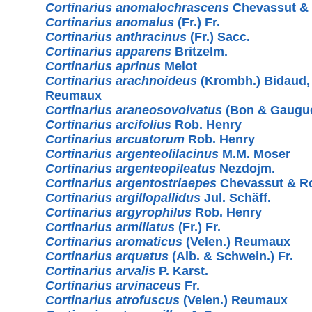
Cortinarius anomalochrascens
Chevassut & 
Cortinarius anomalus
(Fr.) Fr.
Cortinarius anthracinus
(Fr.) Sacc.
Cortinarius apparens
Britzelm.
Cortinarius aprinus
Melot
Cortinarius arachnoideus
(Krombh.) Bidaud,
Reumaux
Cortinarius araneosovolvatus
(Bon & Gaugué
Cortinarius arcifolius
Rob. Henry
Cortinarius arcuatorum
Rob. Henry
Cortinarius argenteolilacinus
M.M. Moser
Cortinarius argenteopileatus
Nezdojm.
Cortinarius argentostriaepes
Chevassut & Ro
Cortinarius argillopallidus
Jul. Schäff.
Cortinarius argyrophilus
Rob. Henry
Cortinarius armillatus
(Fr.) Fr.
Cortinarius aromaticus
(Velen.) Reumaux
Cortinarius arquatus
(Alb. & Schwein.) Fr.
Cortinarius arvalis
P. Karst.
Cortinarius arvinaceus
Fr.
Cortinarius atrofuscus
(Velen.) Reumaux