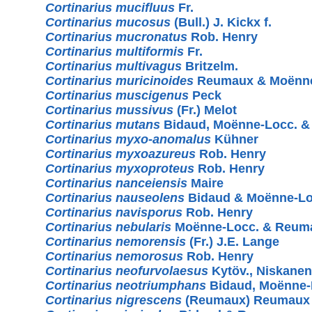
Cortinarius mucifluus
Fr.
Cortinarius mucosus
(Bull.) J. Kickx f.
Cortinarius mucronatus
Rob. Henry
Cortinarius multiformis
Fr.
Cortinarius multivagus
Britzelm.
Cortinarius muricinoides
Reumaux & Moënne
Cortinarius muscigenus
Peck
Cortinarius mussivus
(Fr.) Melot
Cortinarius mutans
Bidaud, Moënne-Locc. 
Cortinarius myxo-anomalus
Kühner
Cortinarius myxoazureus
Rob. Henry
Cortinarius myxoproteus
Rob. Henry
Cortinarius nanceiensis
Maire
Cortinarius nauseolens
Bidaud & Moënne-Lo
Cortinarius navisporus
Rob. Henry
Cortinarius nebularis
Moënne-Locc. & Reum
Cortinarius nemorensis
(Fr.) J.E. Lange
Cortinarius nemorosus
Rob. Henry
Cortinarius neofurvolaesus
Kytöv., Niskanen,
Cortinarius neotriumphans
Bidaud, Moënne-
Cortinarius nigrescens
(Reumaux) Reumaux