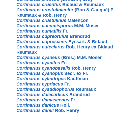
Cortinarius cruentus
Bidaud & Reumaux
Cortinarius crustulinicolor
(Bon & Gaugué) B
Reumaux & Rob. Henry
Cortinarius crustulinus
Malençon
Cortinarius cucumisporus
M.M. Moser
Cortinarius cumatilis
Fr.
Cortinarius cupreorufus
Brandrud
Cortinarius cuprescens
Eyssart. & Bidaud
Cortinarius cuteclarus
Rob. Henry ex Bidaud
Reumaux
Cortinarius cyaneus
(Bres.) M.M. Moser
Cortinarius cyanites
Fr.
Cortinarius cyanobasalis
Rob. Henry
Cortinarius cyanopus
Secr. ex Fr.
Cortinarius cylindripes
Kauffman
Cortinarius cypriacus
Fr.
Cortinarius cystidiophorus
Reumaux
Cortinarius dalecarlicus
Brandrud
Cortinarius damascenus
Fr.
Cortinarius danicus
Høil.
Cortinarius danili
Rob. Henry