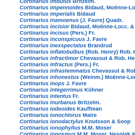
Cortinarius imbutus
Britzelm.
Cortinarius impennoides
Bidaud, Moënne-Lo
Cortinarius imperialis
Bidaud
Cortinarius inamoenus
(J. Favre) Quadr.
Cortinarius incisior
Bidaud, Moënne-Locc. 
Cortinarius incisus
(Pers.) Fr.
Cortinarius inconspicuus
J. Favre
Cortinarius inexspectatus
Brandrud
Cortinarius inflatobulbus
(Rob. Henry) Rob. 
Cortinarius infractimor
Chevassut & Rob. He
Cortinarius infractus
(Pers.) Fr.
Cortinarius infrastemmatus
Chevassut & Rob
Cortinarius inhonestus
(Weinm.) Moënne-Lo
Cortinarius inops
J. Favre
Cortinarius integerrimus
Kühner
Cortinarius intentus
Fr.
Cortinarius inurbanus
Britzelm.
Cortinarius iodeoides
Kauffman
Cortinarius ionochlorus
Maire
Cortinarius ionodactylus
Knutsson & Soop
Cortinarius ionophyllus
M.M. Moser
Cortinarius ionosmus
M.M. Moser, Nespiak 