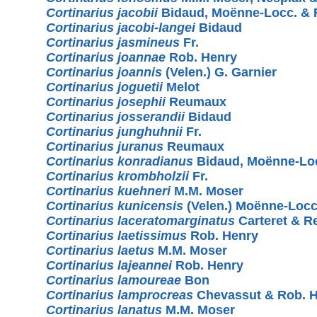
Cortinarius jacobii
Bidaud, Moënne-Locc. &
Cortinarius jacobi-langei
Bidaud
Cortinarius jasmineus
Fr.
Cortinarius joannae
Rob. Henry
Cortinarius joannis
(Velen.) G. Garnier
Cortinarius joguetii
Melot
Cortinarius josephii
Reumaux
Cortinarius josserandii
Bidaud
Cortinarius junghuhnii
Fr.
Cortinarius juranus
Reumaux
Cortinarius konradianus
Bidaud, Moënne-Lo
Cortinarius krombholzii
Fr.
Cortinarius kuehneri
M.M. Moser
Cortinarius kunicensis
(Velen.) Moënne-Locc
Cortinarius laceratomarginatus
Carteret & 
Cortinarius laetissimus
Rob. Henry
Cortinarius laetus
M.M. Moser
Cortinarius lajeannei
Rob. Henry
Cortinarius lamoureae
Bon
Cortinarius lamprocreas
Chevassut & Rob. 
Cortinarius lanatus
M.M. Moser