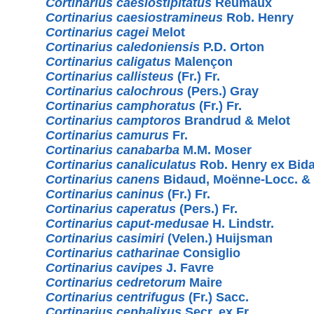
Cortinarius caesiostipitatus
Reumaux
Cortinarius caesiostramineus
Rob. Henry
Cortinarius cagei
Melot
Cortinarius caledoniensis
P.D. Orton
Cortinarius caligatus
Malençon
Cortinarius callisteus
(Fr.) Fr.
Cortinarius calochrous
(Pers.) Gray
Cortinarius camphoratus
(Fr.) Fr.
Cortinarius camptoros
Brandrud & Melot
Cortinarius camurus
Fr.
Cortinarius canabarba
M.M. Moser
Cortinarius canaliculatus
Rob. Henry ex Bida
Cortinarius canens
Bidaud, Moënne-Locc. 
Cortinarius caninus
(Fr.) Fr.
Cortinarius caperatus
(Pers.) Fr.
Cortinarius caput-medusae
H. Lindstr.
Cortinarius casimiri
(Velen.) Huijsman
Cortinarius catharinae
Consiglio
Cortinarius cavipes
J. Favre
Cortinarius cedretorum
Maire
Cortinarius centrifugus
(Fr.) Sacc.
Cortinarius cephalixus
Secr. ex Fr.