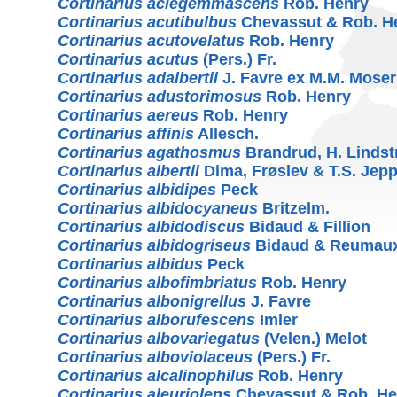
Cortinarius aciegemmascens
Rob. Henry
Cortinarius acutibulbus
Chevassut & Rob. H
Cortinarius acutovelatus
Rob. Henry
Cortinarius acutus
(Pers.) Fr.
Cortinarius adalbertii
J. Favre ex M.M. Moser
Cortinarius adustorimosus
Rob. Henry
Cortinarius aereus
Rob. Henry
Cortinarius affinis
Allesch.
Cortinarius agathosmus
Brandrud, H. Lindstr
Cortinarius albertii
Dima, Frøslev & T.S. Jep
Cortinarius albidipes
Peck
Cortinarius albidocyaneus
Britzelm.
Cortinarius albidodiscus
Bidaud & Fillion
Cortinarius albidogriseus
Bidaud & Reumau
Cortinarius albidus
Peck
Cortinarius albofimbriatus
Rob. Henry
Cortinarius albonigrellus
J. Favre
Cortinarius alborufescens
Imler
Cortinarius albovariegatus
(Velen.) Melot
Cortinarius alboviolaceus
(Pers.) Fr.
Cortinarius alcalinophilus
Rob. Henry
Cortinarius aleuriolens
Chevassut & Rob. He