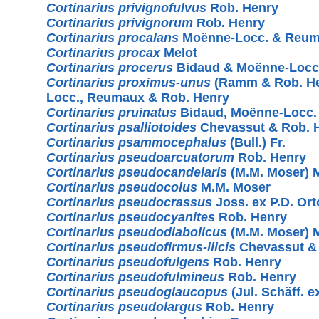
Cortinarius privignofulvus
Rob. Henry
Cortinarius privignorum
Rob. Henry
Cortinarius procalans
Moënne-Locc. & Reu
Cortinarius procax
Melot
Cortinarius procerus
Bidaud & Moënne-Locc
Cortinarius proximus-unus
(Ramm & Rob. He
Locc., Reumaux & Rob. Henry
Cortinarius pruinatus
Bidaud, Moënne-Locc
Cortinarius psalliotoides
Chevassut & Rob. 
Cortinarius psammocephalus
(Bull.) Fr.
Cortinarius pseudoarcuatorum
Rob. Henry
Cortinarius pseudocandelaris
(M.M. Moser) 
Cortinarius pseudocolus
M.M. Moser
Cortinarius pseudocrassus
Joss. ex P.D. Or
Cortinarius pseudocyanites
Rob. Henry
Cortinarius pseudodiabolicus
(M.M. Moser) 
Cortinarius pseudofirmus-ilicis
Chevassut &
Cortinarius pseudofulgens
Rob. Henry
Cortinarius pseudofulmineus
Rob. Henry
Cortinarius pseudoglaucopus
(Jul. Schäff. 
Cortinarius pseudolargus
Rob. Henry