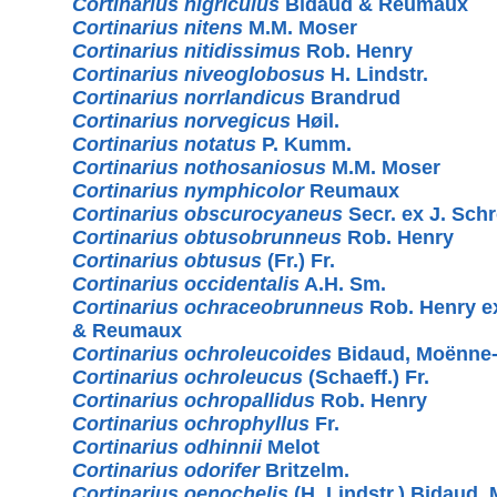
Cortinarius nigriculus
Bidaud & Reumaux
Cortinarius nitens
M.M. Moser
Cortinarius nitidissimus
Rob. Henry
Cortinarius niveoglobosus
H. Lindstr.
Cortinarius norrlandicus
Brandrud
Cortinarius norvegicus
Høil.
Cortinarius notatus
P. Kumm.
Cortinarius nothosaniosus
M.M. Moser
Cortinarius nymphicolor
Reumaux
Cortinarius obscurocyaneus
Secr. ex J. Schr
Cortinarius obtusobrunneus
Rob. Henry
Cortinarius obtusus
(Fr.) Fr.
Cortinarius occidentalis
A.H. Sm.
Cortinarius ochraceobrunneus
Rob. Henry e
& Reumaux
Cortinarius ochroleucoides
Bidaud, Moënne
Cortinarius ochroleucus
(Schaeff.) Fr.
Cortinarius ochropallidus
Rob. Henry
Cortinarius ochrophyllus
Fr.
Cortinarius odhinnii
Melot
Cortinarius odorifer
Britzelm.
Cortinarius oenochelis
(H. Lindstr.) Bidaud,