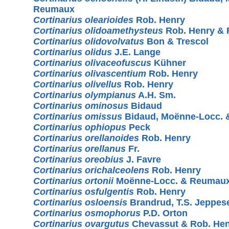
Reumaux
Cortinarius olearioides
Rob. Henry
Cortinarius olidoamethysteus
Rob. Henry &
Cortinarius olidovolvatus
Bon & Trescol
Cortinarius olidus
J.E. Lange
Cortinarius olivaceofuscus
Kühner
Cortinarius olivascentium
Rob. Henry
Cortinarius olivellus
Rob. Henry
Cortinarius olympianus
A.H. Sm.
Cortinarius ominosus
Bidaud
Cortinarius omissus
Bidaud, Moënne-Locc.
Cortinarius ophiopus
Peck
Cortinarius orellanoides
Rob. Henry
Cortinarius orellanus
Fr.
Cortinarius oreobius
J. Favre
Cortinarius orichalceolens
Rob. Henry
Cortinarius ortonii
Moënne-Locc. & Reumau
Cortinarius osfulgentis
Rob. Henry
Cortinarius osloensis
Brandrud, T.S. Jeppes
Cortinarius osmophorus
P.D. Orton
Cortinarius ovargutus
Chevassut & Rob. He