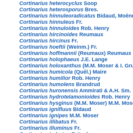
Cortinarius heterocyclus
Soop
Cortinarius heterosporus
Bres.
Cortinarius hinnuleoradicatus
Bidaud, Moën
Cortinarius hinnuleus
Fr.
Cortinarius hinnuloides
Rob. Henry
Cortinarius hircinoides
Reumaux
Cortinarius hircinus
Fr.
Cortinarius hoeftii
(Weinm.) Fr.
Cortinarius hoffmannii
(Reumaux) Reumaux
Cortinarius holophaeus
J.E. Lange
Cortinarius holoxanthus
(M.M. Moser & I. Gr
Cortinarius humicola
(Quél.) Maire
Cortinarius humilior
Rob. Henry
Cortinarius humolens
Brandrud
Cortinarius huronensis
Ammirati & A.H. Sm.
Cortinarius hydrotelamonioides
Rob. Henry
Cortinarius hysginus
(M.M. Moser) M.M. Mos
Cortinarius ignifluus
Bidaud
Cortinarius ignipes
M.M. Moser
Cortinarius illibatus
Fr.
Cortinarius illuminus
Fr.