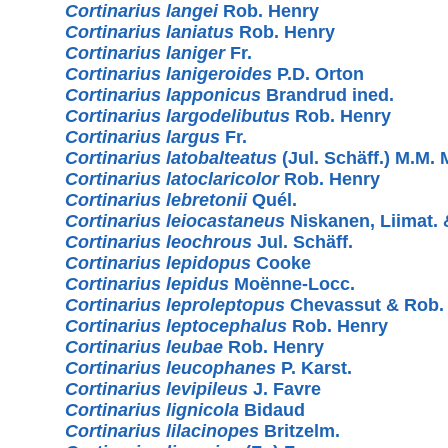
Cortinarius langei
Rob. Henry
Cortinarius laniatus
Rob. Henry
Cortinarius laniger
Fr.
Cortinarius lanigeroides
P.D. Orton
Cortinarius lapponicus
Brandrud ined.
Cortinarius largodelibutus
Rob. Henry
Cortinarius largus
Fr.
Cortinarius latobalteatus
(Jul. Schäff.) M.M.
Cortinarius latoclaricolor
Rob. Henry
Cortinarius lebretonii
Quél.
Cortinarius leiocastaneus
Niskanen, Liimat.
Cortinarius leochrous
Jul. Schäff.
Cortinarius lepidopus
Cooke
Cortinarius lepidus
Moënne-Locc.
Cortinarius leproleptopus
Chevassut & Rob.
Cortinarius leptocephalus
Rob. Henry
Cortinarius leubae
Rob. Henry
Cortinarius leucophanes
P. Karst.
Cortinarius levipileus
J. Favre
Cortinarius lignicola
Bidaud
Cortinarius lilacinopes
Britzelm.