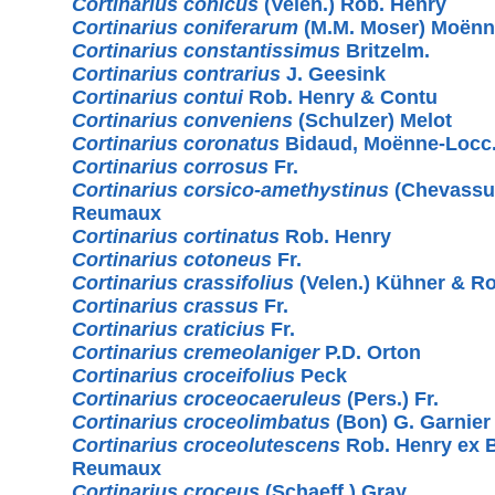
Cortinarius conicus
(Velen.) Rob. Henry
Cortinarius coniferarum
(M.M. Moser) Moënn
Cortinarius constantissimus
Britzelm.
Cortinarius contrarius
J. Geesink
Cortinarius contui
Rob. Henry & Contu
Cortinarius conveniens
(Schulzer) Melot
Cortinarius coronatus
Bidaud, Moënne-Locc
Cortinarius corrosus
Fr.
Cortinarius corsico-amethystinus
(Chevassut
Reumaux
Cortinarius cortinatus
Rob. Henry
Cortinarius cotoneus
Fr.
Cortinarius crassifolius
(Velen.) Kühner & R
Cortinarius crassus
Fr.
Cortinarius craticius
Fr.
Cortinarius cremeolaniger
P.D. Orton
Cortinarius croceifolius
Peck
Cortinarius croceocaeruleus
(Pers.) Fr.
Cortinarius croceolimbatus
(Bon) G. Garnier
Cortinarius croceolutescens
Rob. Henry ex 
Reumaux
Cortinarius croceus
(Schaeff.) Gray