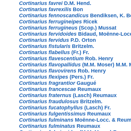
Cortinarius favrei
D.M. Hend.
Cortinarius favrexilis
Bon
Cortinarius fennoscandicus
Bendiksen, K. B
Cortinarius ferrugineipes
Ricek
Cortinarius ferrugineus
(Scop.) Mussat
Cortinarius fervidoides
Bidaud, Moënne-Loc
Cortinarius fervidus
P.D. Orton
Cortinarius fistularis
Britzelm.
Cortinarius flabellus
(Fr.) Fr.
Cortinarius flavescentium
Rob. Henry
Cortinarius flavopallidus
(M.M. Moser) M.M. 
Cortinarius flavovirens
Rob. Henry
Cortinarius flexipes
(Pers.) Fr.
Cortinarius fragrantior
Gaugué
Cortinarius francescae
Reumaux
Cortinarius fraternus
(Lasch) Reumaux
Cortinarius fraudulosus
Britzelm.
Cortinarius fucatophyllus
(Lasch) Fr.
Cortinarius fulgentissimus
Reumaux
Cortinarius fulminans
Moënne-Locc. & Reu
Cortinarius fulminatus
Reumaux