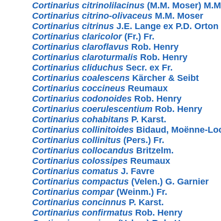
Cortinarius citrinolilacinus
(M.M. Moser) M.M
Cortinarius citrino-olivaceus
M.M. Moser
Cortinarius citrinus
J.E. Lange ex P.D. Orton
Cortinarius claricolor
(Fr.) Fr.
Cortinarius claroflavus
Rob. Henry
Cortinarius claroturmalis
Rob. Henry
Cortinarius cliduchus
Secr. ex Fr.
Cortinarius coalescens
Kärcher & Seibt
Cortinarius coccineus
Reumaux
Cortinarius codonoides
Rob. Henry
Cortinarius coerulescentium
Rob. Henry
Cortinarius cohabitans
P. Karst.
Cortinarius collinitoides
Bidaud, Moënne-Lo
Cortinarius collinitus
(Pers.) Fr.
Cortinarius collocandus
Britzelm.
Cortinarius colossipes
Reumaux
Cortinarius comatus
J. Favre
Cortinarius compactus
(Velen.) G. Garnier
Cortinarius compar
(Weinm.) Fr.
Cortinarius concinnus
P. Karst.
Cortinarius confirmatus
Rob. Henry