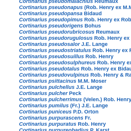
Cortinarius pseudomalachius
Reumaux
Cortinarius pseudonapus
(Rob. Henry ex M.
Cortinarius pseudopansa
Bidaud
Cortinarius pseudopimus
Rob. Henry ex Rob
Cortinarius pseudorigens
Bohus
Cortinarius pseudorubricosus
Reumaux
Cortinarius pseudorugulosus
Rob. Henry ex
Cortinarius pseudosalor
J.E. Lange
Cortinarius pseudostriatulus
Rob. Henry ex 
Cortinarius pseudosuillus
Rob. Henry
Cortinarius pseudosulphureus
Rob. Henry ex
Cortinarius pseudotalus
Rob. Henry ex Bid
Cortinarius pseudovulpinus
Rob. Henry & 
Cortinarius psittacinus
M.M. Moser
Cortinarius pulchellus
J.E. Lange
Cortinarius pulcher
Peck
Cortinarius pulcherrimus
(Velen.) Rob. Henr
Cortinarius pumilus
(Fr.) J.E. Lange
Cortinarius puniceus
P.D. Orton
Cortinarius purpurascens
Fr.
Cortinarius purpuratus
Rob. Henry
Cortinarius purpureobadius
P. Karst.