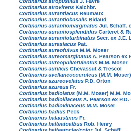
Cortinarius atropusillus
J. Favre
Cortinarius atrovirens
Kalchbr.
Cortinarius aurantiacus
Reumaux
Cortinarius aurantiobasalis
Bidaud
Cortinarius aurantiomarginatus
Jul. Schäff.
Cortinarius aurantiosplendidus
Carteret & 
Cortinarius aurantioturbinatus
Secr. ex J.E.
Cortinarius aurasiacus
Pat.
Cortinarius aureofulvus
M.M. Moser
Cortinarius aureomarginatus
A. Pearson ex P
Cortinarius aureopulverulentus
M.M. Moser
Cortinarius aurilicis
Chevassut & Trescol
Cortinarius avellaneocoeruleus
(M.M. Moser)
Cortinarius azureovelatus
P.D. Orton
Cortinarius azureus
Fr.
Cortinarius badiolatus
(M.M. Moser) M.M. Mo
Cortinarius badiolilaceus
A. Pearson ex P.D. 
Cortinarius badiovinaceus
M.M. Moser
Cortinarius badius
Peck
Cortinarius balaustinus
Fr.
Cortinarius balteatoalbus
Rob. Henry
Cortinarius balteatoclaricolor
Jul. Schäff.