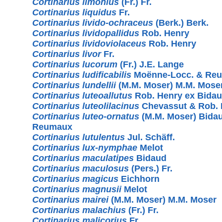
Cortinarius limonius
(Fr.) Fr.
Cortinarius liquidus
Fr.
Cortinarius livido-ochraceus
(Berk.) Berk.
Cortinarius lividopallidus
Rob. Henry
Cortinarius lividoviolaceus
Rob. Henry
Cortinarius livor
Fr.
Cortinarius lucorum
(Fr.) J.E. Lange
Cortinarius ludificabilis
Moënne-Locc. & Re
Cortinarius lundellii
(M.M. Moser) M.M. Mose
Cortinarius luteoallutus
Rob. Henry ex Bida
Cortinarius luteolilacinus
Chevassut & Rob. 
Cortinarius luteo-ornatus
(M.M. Moser) Bida
Reumaux
Cortinarius lutulentus
Jul. Schäff.
Cortinarius lux-nymphae
Melot
Cortinarius maculatipes
Bidaud
Cortinarius maculosus
(Pers.) Fr.
Cortinarius magicus
Eichhorn
Cortinarius magnusii
Melot
Cortinarius mairei
(M.M. Moser) M.M. Moser
Cortinarius malachius
(Fr.) Fr.
Cortinarius malicorius
Fr.