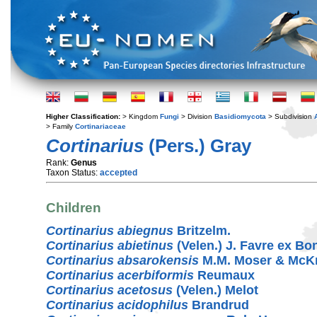
Higher Classification:
> Kingdom
Fungi
> Division
Basidiomycota
> Subdivision
> Family
Cortinariaceae
Cortinarius
(Pers.) Gray
Rank:
Genus
Taxon Status:
accepted
Children
Cortinarius abiegnus
Britzelm.
Cortinarius abietinus
(Velen.) J. Favre ex Bo
Cortinarius absarokensis
M.M. Moser & McK
Cortinarius acerbiformis
Reumaux
Cortinarius acetosus
(Velen.) Melot
Cortinarius acidophilus
Brandrud