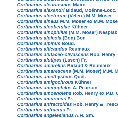
Cortinarius aleuriosmus
Maire
Cortinarius alexandri
Bidaud, Moënne-Locc.
Cortinarius alnetorum
(Velen.) M.M. Moser
Cortinarius alneus
M.M. Moser ex M.M. Mose
Cortinarius alnobetulae
Kühner
Cortinarius alnophilus
(M.M. Moser) Nespiak
Cortinarius alpicola
(Bon) Bon
Cortinarius alpinus
Boud.
Cortinarius alticaudus
Reumaux
Cortinarius alutaceo-olivascens
Rob. Henry
Cortinarius alutipes
(Lasch) Fr.
Cortinarius amarellus
Bidaud & Reumaux
Cortinarius amarescens
(M.M. Moser) M.M. 
Cortinarius amethysteus
Quél.
Cortinarius amigochrous
Kühner
Cortinarius ammophilus
A. Pearson
Cortinarius amoenolens
Rob. Henry ex P.D. 
Cortinarius amurceus
Fr.
Cortinarius anfractoides
Rob. Henry & Tresc
Cortinarius anfractus
Fr.
Cortinarius angelesianus
A.H. Sm.