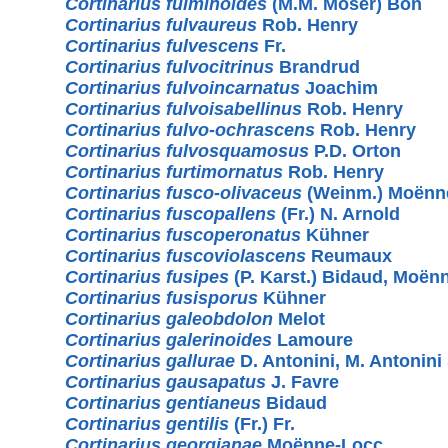
Cortinarius fulminoides
(M.M. Moser) Bon
Cortinarius fulvaureus
Rob. Henry
Cortinarius fulvescens
Fr.
Cortinarius fulvocitrinus
Brandrud
Cortinarius fulvoincarnatus
Joachim
Cortinarius fulvoisabellinus
Rob. Henry
Cortinarius fulvo-ochrascens
Rob. Henry
Cortinarius fulvosquamosus
P.D. Orton
Cortinarius furtimornatus
Rob. Henry
Cortinarius fusco-olivaceus
(Weinm.) Moënn
Cortinarius fuscopallens
(Fr.) N. Arnold
Cortinarius fuscoperonatus
Kühner
Cortinarius fuscoviolascens
Reumaux
Cortinarius fusipes
(P. Karst.) Bidaud, Moë
Cortinarius fusisporus
Kühner
Cortinarius galeobdolon
Melot
Cortinarius galerinoides
Lamoure
Cortinarius gallurae
D. Antonini, M. Antonini
Cortinarius gausapatus
J. Favre
Cortinarius gentianeus
Bidaud
Cortinarius gentilis
(Fr.) Fr.
Cortinarius georgianae
Moënne-Locc.