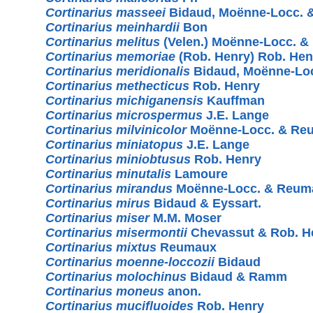
Cortinarius masseei
Bidaud, Moënne-Locc. 
Cortinarius meinhardii
Bon
Cortinarius melitus
(Velen.) Moënne-Locc. 
Cortinarius memoriae
(Rob. Henry) Rob. Hen
Cortinarius meridionalis
Bidaud, Moënne-Lo
Cortinarius methecticus
Rob. Henry
Cortinarius michiganensis
Kauffman
Cortinarius microspermus
J.E. Lange
Cortinarius milvinicolor
Moënne-Locc. & Re
Cortinarius miniatopus
J.E. Lange
Cortinarius miniobtusus
Rob. Henry
Cortinarius minutalis
Lamoure
Cortinarius mirandus
Moënne-Locc. & Reum
Cortinarius mirus
Bidaud & Eyssart.
Cortinarius miser
M.M. Moser
Cortinarius misermontii
Chevassut & Rob. H
Cortinarius mixtus
Reumaux
Cortinarius moenne-loccozii
Bidaud
Cortinarius molochinus
Bidaud & Ramm
Cortinarius moneus
anon.
Cortinarius mucifluoides
Rob. Henry