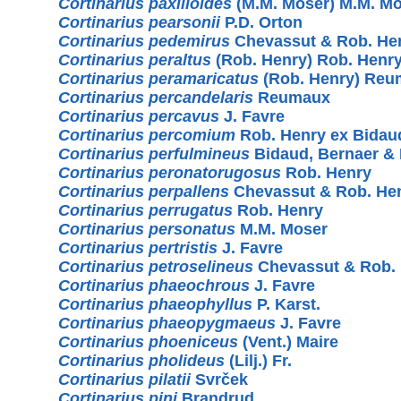
Cortinarius paxilloides
(M.M. Moser) M.M. M
Cortinarius pearsonii
P.D. Orton
Cortinarius pedemirus
Chevassut & Rob. He
Cortinarius peraltus
(Rob. Henry) Rob. Henr
Cortinarius peramaricatus
(Rob. Henry) Re
Cortinarius percandelaris
Reumaux
Cortinarius percavus
J. Favre
Cortinarius percomium
Rob. Henry ex Bida
Cortinarius perfulmineus
Bidaud, Bernaer &
Cortinarius peronatorugosus
Rob. Henry
Cortinarius perpallens
Chevassut & Rob. He
Cortinarius perrugatus
Rob. Henry
Cortinarius personatus
M.M. Moser
Cortinarius pertristis
J. Favre
Cortinarius petroselineus
Chevassut & Rob.
Cortinarius phaeochrous
J. Favre
Cortinarius phaeophyllus
P. Karst.
Cortinarius phaeopygmaeus
J. Favre
Cortinarius phoeniceus
(Vent.) Maire
Cortinarius pholideus
(Lilj.) Fr.
Cortinarius pilatii
Svrček
Cortinarius pini
Brandrud