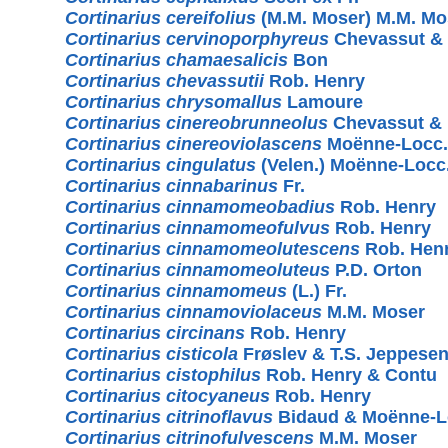
Cortinarius cereifolius
(M.M. Moser) M.M. Mo
Cortinarius cervinoporphyreus
Chevassut & 
Cortinarius chamaesalicis
Bon
Cortinarius chevassutii
Rob. Henry
Cortinarius chrysomallus
Lamoure
Cortinarius cinereobrunneolus
Chevassut & 
Cortinarius cinereoviolascens
Moënne-Locc.
Cortinarius cingulatus
(Velen.) Moënne-Loc
Cortinarius cinnabarinus
Fr.
Cortinarius cinnamomeobadius
Rob. Henry
Cortinarius cinnamomeofulvus
Rob. Henry
Cortinarius cinnamomeolutescens
Rob. Hen
Cortinarius cinnamomeoluteus
P.D. Orton
Cortinarius cinnamomeus
(L.) Fr.
Cortinarius cinnamoviolaceus
M.M. Moser
Cortinarius circinans
Rob. Henry
Cortinarius cisticola
Frøslev & T.S. Jeppese
Cortinarius cistophilus
Rob. Henry & Contu
Cortinarius citocyaneus
Rob. Henry
Cortinarius citrinoflavus
Bidaud & Moënne-L
Cortinarius citrinofulvescens
M.M. Moser