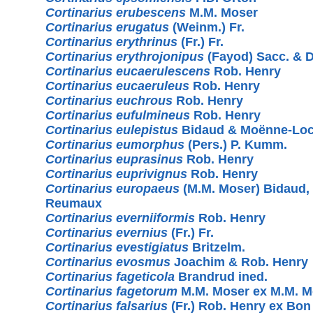
Cortinarius erubescens
M.M. Moser
Cortinarius erugatus
(Weinm.) Fr.
Cortinarius erythrinus
(Fr.) Fr.
Cortinarius erythrojonipus
(Fayod) Sacc. & D
Cortinarius eucaerulescens
Rob. Henry
Cortinarius eucaeruleus
Rob. Henry
Cortinarius euchrous
Rob. Henry
Cortinarius eufulmineus
Rob. Henry
Cortinarius eulepistus
Bidaud & Moënne-Loc
Cortinarius eumorphus
(Pers.) P. Kumm.
Cortinarius euprasinus
Rob. Henry
Cortinarius euprivignus
Rob. Henry
Cortinarius europaeus
(M.M. Moser) Bidaud,
Reumaux
Cortinarius everniiformis
Rob. Henry
Cortinarius evernius
(Fr.) Fr.
Cortinarius evestigiatus
Britzelm.
Cortinarius evosmus
Joachim & Rob. Henry
Cortinarius fageticola
Brandrud ined.
Cortinarius fagetorum
M.M. Moser ex M.M. M
Cortinarius falsarius
(Fr.) Rob. Henry ex Bon