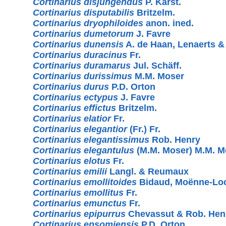
Cortinarius disjungendus
P. Karst.
Cortinarius disputabilis
Britzelm.
Cortinarius dryophiloides
anon. ined.
Cortinarius dumetorum
J. Favre
Cortinarius dunensis
A. de Haan, Lenaerts &
Cortinarius duracinus
Fr.
Cortinarius duramarus
Jul. Schäff.
Cortinarius durissimus
M.M. Moser
Cortinarius durus
P.D. Orton
Cortinarius ectypus
J. Favre
Cortinarius effictus
Britzelm.
Cortinarius elatior
Fr.
Cortinarius elegantior
(Fr.) Fr.
Cortinarius elegantissimus
Rob. Henry
Cortinarius elegantulus
(M.M. Moser) M.M. M
Cortinarius elotus
Fr.
Cortinarius emilii
Langl. & Reumaux
Cortinarius emollitoides
Bidaud, Moënne-Lo
Cortinarius emollitus
Fr.
Cortinarius emunctus
Fr.
Cortinarius epipurrus
Chevassut & Rob. Hen
Cortinarius epsomiensis
P.D. Orton