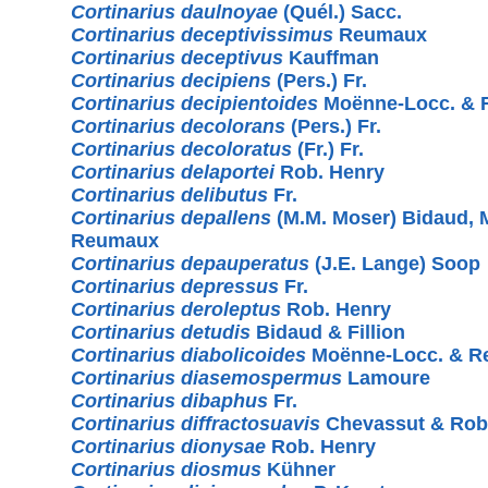
Cortinarius daulnoyae
(Quél.) Sacc.
Cortinarius deceptivissimus
Reumaux
Cortinarius deceptivus
Kauffman
Cortinarius decipiens
(Pers.) Fr.
Cortinarius decipientoides
Moënne-Locc. &
Cortinarius decolorans
(Pers.) Fr.
Cortinarius decoloratus
(Fr.) Fr.
Cortinarius delaportei
Rob. Henry
Cortinarius delibutus
Fr.
Cortinarius depallens
(M.M. Moser) Bidaud, 
Reumaux
Cortinarius depauperatus
(J.E. Lange) Soop
Cortinarius depressus
Fr.
Cortinarius deroleptus
Rob. Henry
Cortinarius detudis
Bidaud & Fillion
Cortinarius diabolicoides
Moënne-Locc. & 
Cortinarius diasemospermus
Lamoure
Cortinarius dibaphus
Fr.
Cortinarius diffractosuavis
Chevassut & Rob
Cortinarius dionysae
Rob. Henry
Cortinarius diosmus
Kühner