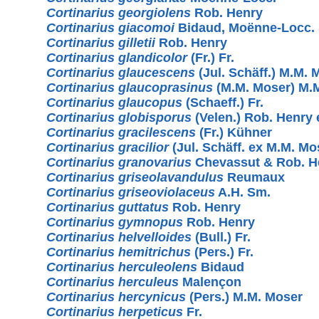
Cortinarius georgiolens
Rob. Henry
Cortinarius giacomoi
Bidaud, Moënne-Locc.
Cortinarius gilletii
Rob. Henry
Cortinarius glandicolor
(Fr.) Fr.
Cortinarius glaucescens
(Jul. Schäff.) M.M. 
Cortinarius glaucoprasinus
(M.M. Moser) M.
Cortinarius glaucopus
(Schaeff.) Fr.
Cortinarius globisporus
(Velen.) Rob. Henry
Cortinarius gracilescens
(Fr.) Kühner
Cortinarius gracilior
(Jul. Schäff. ex M.M. M
Cortinarius granovarius
Chevassut & Rob. H
Cortinarius griseolavandulus
Reumaux
Cortinarius griseoviolaceus
A.H. Sm.
Cortinarius guttatus
Rob. Henry
Cortinarius gymnopus
Rob. Henry
Cortinarius helvelloides
(Bull.) Fr.
Cortinarius hemitrichus
(Pers.) Fr.
Cortinarius herculeolens
Bidaud
Cortinarius herculeus
Malençon
Cortinarius hercynicus
(Pers.) M.M. Moser
Cortinarius herpeticus
Fr.