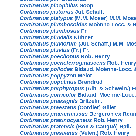
Cortinarius pinophilus
Soop
Cortinarius pistorius
Jul. Schäff.
Cortinarius platypus
(M.M. Moser) M.M. Mos
Cortinarius plumbosoides
Moënne-Locc. & 
Cortinarius plumbosus
Fr.
Cortinarius pluvialis
Kühner
Cortinarius pluviorum
(Jul. Schäff.) M.M. Mo
Cortinarius pluvius
(Fr.) Fr.
Cortinarius poecilopus
Rob. Henry
Cortinarius poeneferruginascens
Rob. Henr
Cortinarius poliodes
Bidaud, Moënne-Locc.
Cortinarius poppyzon
Melot
Cortinarius populinus
Brandrud
Cortinarius porphyropus
(Alb. & Schwein.) Fr
Cortinarius porricolor
Bidaud, Moënne-Locc
Cortinarius praesignis
Britzelm.
Cortinarius praestans
(Cordier) Gillet
Cortinarius praetermissus
Bergeron ex Reu
Cortinarius prasinocyaneus
Rob. Henry
Cortinarius pratensis
(Bon & Gaugué) Høil.
Cortinarius preslianus
(Velen.) Rob. Henry