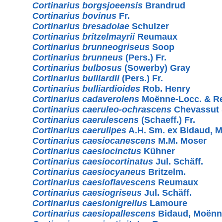
Cortinarius borgsjoeensis
Brandrud
Cortinarius bovinus
Fr.
Cortinarius bresadolae
Schulzer
Cortinarius britzelmayrii
Reumaux
Cortinarius brunneogriseus
Soop
Cortinarius brunneus
(Pers.) Fr.
Cortinarius bulbosus
(Sowerby) Gray
Cortinarius bulliardii
(Pers.) Fr.
Cortinarius bulliardioides
Rob. Henry
Cortinarius cadaverolens
Moënne-Locc. & 
Cortinarius caeruleo-ochrascens
Chevassut 
Cortinarius caerulescens
(Schaeff.) Fr.
Cortinarius caerulipes
A.H. Sm. ex Bidaud, 
Cortinarius caesiocanescens
M.M. Moser
Cortinarius caesiocinctus
Kühner
Cortinarius caesiocortinatus
Jul. Schäff.
Cortinarius caesiocyaneus
Britzelm.
Cortinarius caesioflavescens
Reumaux
Cortinarius caesiogriseus
Jul. Schäff.
Cortinarius caesionigrellus
Lamoure
Cortinarius caesiopallescens
Bidaud, Moënn