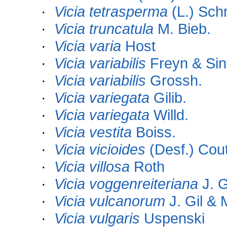
·
Vicia tetrasperma
(L.) Sch
·
Vicia truncatula
M. Bieb.
·
Vicia varia
Host
·
Vicia variabilis
Freyn & Sin
·
Vicia variabilis
Grossh.
·
Vicia variegata
Gilib.
·
Vicia variegata
Willd.
·
Vicia vestita
Boiss.
·
Vicia vicioides
(Desf.) Cout
·
Vicia villosa
Roth
·
Vicia voggenreiteriana
J. G
·
Vicia vulcanorum
J. Gil & M
·
Vicia vulgaris
Uspenski