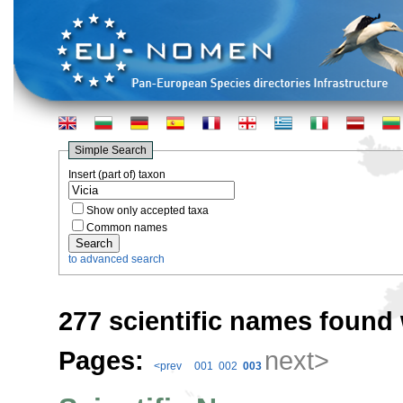
Simple Search
Insert (part of) taxon
Show only accepted taxa
Common names
to advanced search
277 scientific names found 
Pages:
next>
<prev
001
002
003