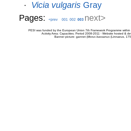
·
Vicia vulgaris
Gray
Pages:
next>
<prev
001
002
003
PESI was funded by the European Union 7th Framework Programme within t
Activity Area: Capacities. Period 2008-2011 - Website hosted & 
Banner picture: gannet (
Morus bassanus
(Linnaeus, 175