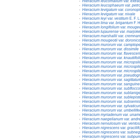
·
Hieracium leucomallum
var.
extra
·
Hieracium leucophaeum
var.
petr
·
Hieracium levigatum
var.
coronopi
·
Hieracium levigatum
var.
nivale
·
Hieracium leyi
var.
vestitum
E. F. L
·
Hieracium lima
var.
brigantum
F. 
·
Hieracium longifolium
var.
mougeo
·
Hieracium lujaurense
var.
marjok
·
Hieracium marshallii
var.
cremnan
·
Hieracium mougeotii
var.
doronic
·
Hieracium murorum
var.
camptope
·
Hieracium murorum
var.
dissimile
·
Hieracium murorum
var.
flavesce
·
Hieracium murorum
var.
knautiifo
·
Hieracium murorum
var.
micropsil
·
Hieracium murorum
var.
microspil
·
Hieracium murorum
var.
microspi
·
Hieracium murorum
var.
pseudogr
·
Hieracium murorum
var.
sagittatu
·
Hieracium murorum
var.
sanguin
·
Hieracium murorum
var.
subflocc
·
Hieracium murorum
var.
sublanig
·
Hieracium murorum
var.
sublepist
·
Hieracium murorum
var.
subsemis
·
Hieracium murorum
var.
sylvaticu
·
Hieracium murorum
var.
umbellif
·
Hieracium myriadenum
var.
unam
·
Hieracium naegelianum
var.
andr
·
Hieracium nervulosum
var.
vento
·
Hieracium nigrescens
var.
gracilif
·
Hieracium nigrescens
var.
subneg
·
Hieracium nigrescens
var.
subpum