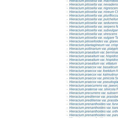
·
Hieracium pilosella
var.
macristo
·
Hieracium pilosella
var.
nevadens
·
Hieracium pilosella
var.
nigrescen
·
Hieracium pilosella
var.
niveum
Ch
·
Hieracium pilosella
var.
pluriflocc
·
Hieracium pilosella
var.
pulchellu
·
Hieracium pilosella
var.
sedunens
·
Hieracium pilosella
var.
serpens
N
·
Hieracium pilosella
var.
subvulgar
·
Hieracium pilosella
var.
virescens
·
Hieracium pilosella
var.
vulgare
Ta
·
Hieracium piloselloides
var.
glar
·
Hieracium plantagineum
var.
crisp
·
Hieracium pollinarium
var.
platyp
·
Hieracium praealtum
var.
bernina
·
Hieracium praealtum
var.
hispidi
·
Hieracium praealtum
var.
hispidi
·
Hieracium praealtum
var.
vittatum
·
Hieracium praecox
var.
basalticu
·
Hieracium praecox
var.
foetidum
A
·
Hieracium praecox
var.
kalmutinu
·
Hieracium praecox
var.
pinicola
S
·
Hieracium praecox
var.
pseudogl
·
Hieracium praecurrens
var.
jawor
·
Hieracium pratense
var.
silvicola
F
·
Hieracium precurrens
var.
subserr
·
Hieracium predilense
var.
prassb
·
Hieracium prediliense
var.
prassb
·
Hieracium prenanthoides
var.
fur
·
Hieracium prenanthoides
var.
kar
·
Hieracium prenanthoides
var.
ort
·
Hieracium prenanthoides
var.
parv