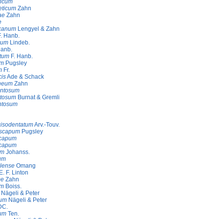
ticum
eticum
Zahn
ae
Zahn
e
canum
Lengyel & Zahn
. Hanb.
sum
Lindeb.
Hanb.
atum
F. Hanb.
um
Pugsley
m
Fr.
is
Ade & Schack
aneum
Zahn
ntosum
tosum
Burnat & Gremli
ntosum
cisodentatum
Arv.-Touv.
iscapum
Pugsley
scapum
scapum
um
Johanss.
eum
ilense
Omang
E. F. Linton
me
Zahn
um
Boiss.
Nägeli & Peter
pum
Nägeli & Peter
C.
um
Ten.