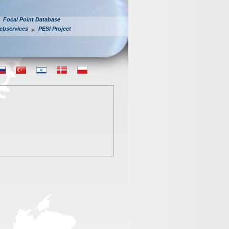
Focal Point Database
ebservices
PESI Project