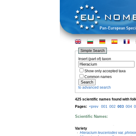
Simple Search
Insert (part of) taxon
Show only accepted taxa
Common names
to advanced search
425 scientific names found with fol
Pages:
<prev
001
002
003
004
0
Scientific Names:
Variety
·
Hieracium leuceriodes
var.
phrixo