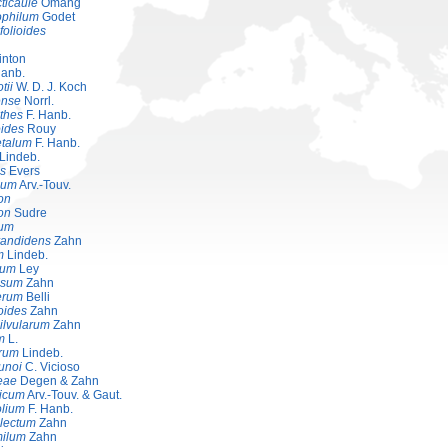
cticaule
Omang
ophilum
Godet
folioides
inton
Hanb.
tii
W. D. J. Koch
ense
Norrl.
thes
F. Hanb.
oides
Rouy
talum
F. Hanb.
Lindeb.
ns
Evers
lium
Arv.-Touv.
on
on
Sudre
lum
andidens
Zahn
m
Lindeb.
eum
Ley
osum
Zahn
erum
Belli
oides
Zahn
ilvularum
Zahn
m
L.
erum
Lindeb.
unoi
C. Vicioso
eae
Degen & Zahn
sicum
Arv.-Touv. & Gaut.
olium
F. Hanb.
lectum
Zahn
ilum
Zahn