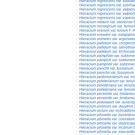
·
Hieracium nigrescens
var.
subrae
·
Hieracium nigrescens
var.
subrha
·
Hieracium nigrescens
var.
valpior
·
Hieracium nigrescens
var.
valpior
·
Hieracium nigrescens
var.
vapeni
·
Hieracium nitidum
var.
siluriense
F
·
Hieracium norvegicum
var.
farino
·
Hieracium orarium
var.
fulvum
F. 
·
Hieracium oreades
var.
subglabr
·
Hieracium orimeles
var.
argentat
·
Hieracium pallidum
var.
crinigeru
·
Hieracium pallidum
var.
samothrac
·
Hieracium pallidum
var.
trichocy
·
Hieracium pamphilei
var.
subtome
·
Hieracium pamphili
var.
subtomen
·
Hieracium pamphilii
var.
subtome
·
Hieracium parichii
var.
fussianum
·
Hieracium pavichii
var.
fussianum
·
Hieracium pedemontanum
var.
in
·
Hieracium peleterianum
var.
tenu
·
Hieracium peletieriana
var.
tenui
·
Hieracium pelleteriana
var.
tenui
·
Hieracium persimile
var.
limitane
·
Hieracium persimile
var.
limitian
·
Hieracium petiolatum
var.
austurg
·
Hieracium pictorum
var.
dasythrix
·
Hieracium pictum
var.
inclinatifor
·
Hieracium pilosella
var.
byzantin
·
Hieracium pilosella
var.
coloratum
·
Hieracium pilosella
var.
dasysca
·
Hieracium pilosella
var.
incanum
D
·
Hieracium pilosella
var.
macranth