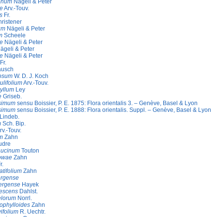
lonum
Nägeli & Peter
e
Arv.-Touv.
s
Fr.
ristener
um
Nägeli & Peter
m
Scheele
e
Nägeli & Peter
ägeli & Peter
e
Nägeli & Peter
Fr.
usch
eosum
W. D. J. Koch
ulifolium
Arv.-Touv.
hyllum
Ley
e
Griseb.
ssimum
sensu Boissier, P. E. 1875: Flora orientalis 3. – Genève, Basel & Lyon
ssimum
sensu Boissier, P. E. 1888: Flora orientalis. Suppl. – Genève, Basel & Lyon
Lindeb.
m
Sch. Bip.
rv.-Touv.
m
Zahn
udre
aucinum
Touton
owae
Zahn
r.
atifolium
Zahn
ergense
ergense
Hayek
vescens
Dahlst.
elorum
Norrl.
hophylloides
Zahn
ifolium
R. Uechtr.