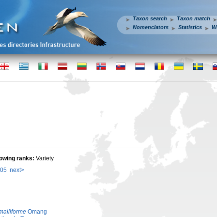
Taxon search
Taxon match
Nomenclators
Statistics
W
lowing ranks:
Variety
05
next>
malliforme
Omang