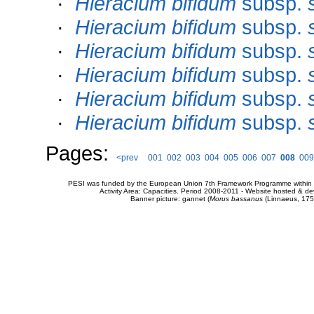
·
Hieracium bifidum
subsp.
·
Hieracium bifidum
subsp.
·
Hieracium bifidum
subsp.
·
Hieracium bifidum
subsp.
·
Hieracium bifidum
subsp.
·
Hieracium bifidum
subsp.
Pages:
<prev
001
002
003
004
005
006
007
008
009
PESI was funded by the European Union 7th Framework Programme within t
Activity Area: Capacities. Period 2008-2011 - Website hosted & 
Banner picture: gannet (
Morus bassanus
(Linnaeus, 175