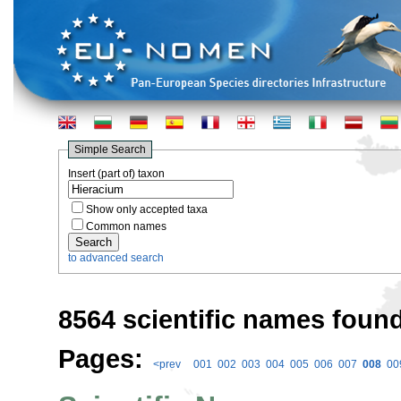
Simple Search
Insert (part of) taxon
Show only accepted taxa
Common names
to advanced search
8564 scientific names found
Pages:
<prev
001
002
003
004
005
006
007
008
00