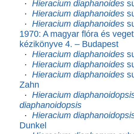
·
Hieracium diaphanoides
s
·
Hieracium diaphanoides
s
·
Hieracium diaphanoides
s
1970: A magyar flóra és veget
kézikönyve 4. – Budapest
·
Hieracium diaphanoides
s
·
Hieracium diaphanoides
s
·
Hieracium diaphanoides
s
Zahn
·
Hieracium diaphanoidopsi
diaphanoidopsis
·
Hieracium diaphanoidopsi
Dunkel