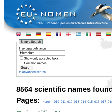
Simple Search
Insert (part of) taxon
Show only accepted taxa
Common names
to advanced search
8564 scientific names found
Pages:
<prev
010
011
012
013
014
015
016
017
01