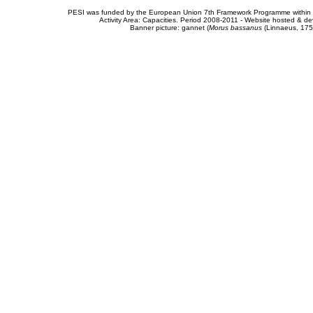
PESI was funded by the European Union 7th Framework Programme within t
Activity Area: Capacities. Period 2008-2011 - Website hosted & 
Banner picture: gannet (
Morus bassanus
(Linnaeus, 175