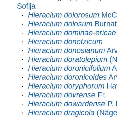
Sofija
·
Hieracium dolorosum
McC
·
Hieracium dolosum
Burnat
·
Hieracium dominae-ericae
·
Hieracium donetzicum
·
Hieracium donosianum
Arv
·
Hieracium doratolepium
(N
·
Hieracium doronicifolium
A
·
Hieracium doronicoides
Ar
·
Hieracium doryphorum
Ha
·
Hieracium dovrense
Fr.
·
Hieracium dowardense
P. 
·
Hieracium dragicola
(Nägel