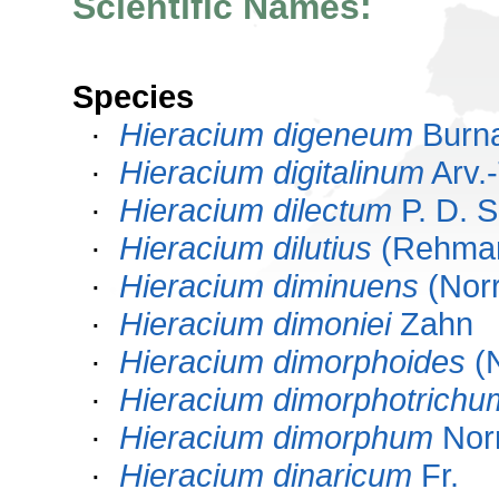
Scientific Names:
Species
·
Hieracium digeneum
Burna
·
Hieracium digitalinum
Arv.-
·
Hieracium dilectum
P. D. S
·
Hieracium dilutius
(Rehman
·
Hieracium diminuens
(Norrl
·
Hieracium dimoniei
Zahn
·
Hieracium dimorphoides
(N
·
Hieracium dimorphotrichu
·
Hieracium dimorphum
Norr
·
Hieracium dinaricum
Fr.