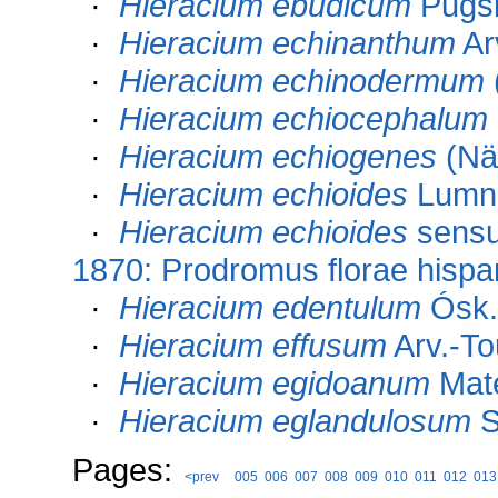
·
Hieracium ebudicum
Pugs
·
Hieracium echinanthum
Ar
·
Hieracium echinodermum
·
Hieracium echiocephalum
·
Hieracium echiogenes
(Näg
·
Hieracium echioides
Lumn
·
Hieracium echioides
sensu
1870: Prodromus florae hispan
·
Hieracium edentulum
Ósk.
·
Hieracium effusum
Arv.-To
·
Hieracium egidoanum
Mat
·
Hieracium eglandulosum
S
Pages:
<prev
005
006
007
008
009
010
011
012
013