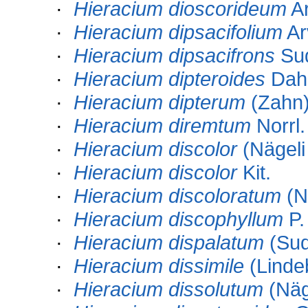
·
Hieracium dioscorideum
Ar
·
Hieracium dipsacifolium
Ar
·
Hieracium dipsacifrons
Su
·
Hieracium dipteroides
Dahl
·
Hieracium dipterum
(Zahn)
·
Hieracium diremtum
Norrl.
·
Hieracium discolor
(Nägeli
·
Hieracium discolor
Kit.
·
Hieracium discoloratum
(No
·
Hieracium discophyllum
P.
·
Hieracium dispalatum
(Sud
·
Hieracium dissimile
(Lindeb
·
Hieracium dissolutum
(Näg