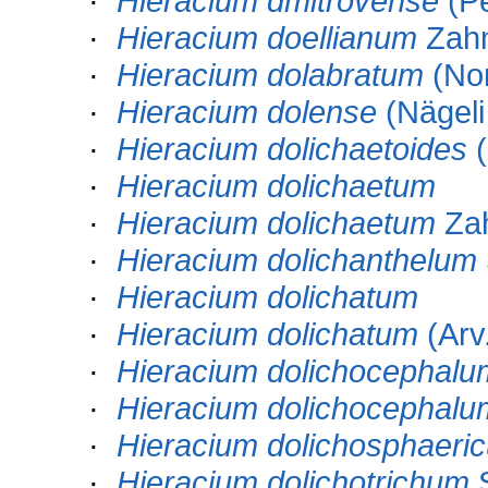
·
Hieracium dmitrovense
(Pe
·
Hieracium doellianum
Zah
·
Hieracium dolabratum
(Nor
·
Hieracium dolense
(Nägeli
·
Hieracium dolichaetoides
(
·
Hieracium dolichaetum
·
Hieracium dolichaetum
Za
·
Hieracium dolichanthelum
·
Hieracium dolichatum
·
Hieracium dolichatum
(Arv.
·
Hieracium dolichocephalu
·
Hieracium dolichocephalu
·
Hieracium dolichosphaeri
·
Hieracium dolichotrichum
S