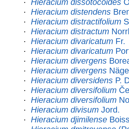
·
Hieracium dissotocoides
O
·
Hieracium distendens
Bre
·
Hieracium distractifolium
S
·
Hieracium distractum
Norrl
·
Hieracium divaricatum
Fr.
·
Hieracium divaricatum
Por
·
Hieracium divergens
Bore
·
Hieracium divergens
Nägel
·
Hieracium diversidens
P. D
·
Hieracium diversifolium
Če
·
Hieracium diversifolium
Nor
·
Hieracium divisum
Jord.
·
Hieracium djimilense
Boiss