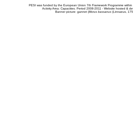
PESI was funded by the European Union 7th Framework Programme within t
Activity Area: Capacities. Period 2008-2011 - Website hosted & 
Banner picture: gannet (
Morus bassanus
(Linnaeus, 175