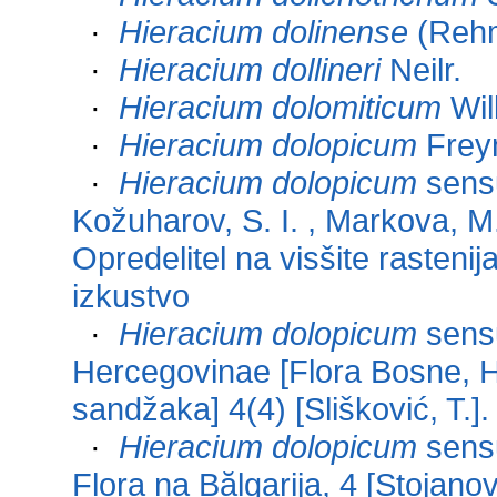
·
Hieracium dolinense
(Rehm
·
Hieracium dollineri
Neilr.
·
Hieracium dolomiticum
Wil
·
Hieracium dolopicum
Freyn
·
Hieracium dolopicum
sensu
Kožuharov, S. I. , Markova, M.
Opredelitel na visšite rastenija
izkustvo
·
Hieracium dolopicum
sensu
Hercegovinae [Flora Bosne, 
sandžaka] 4(4) [Slišković, T.]
·
Hieracium dolopicum
sensu
Flora na Bălgarija, 4 [Stojanov