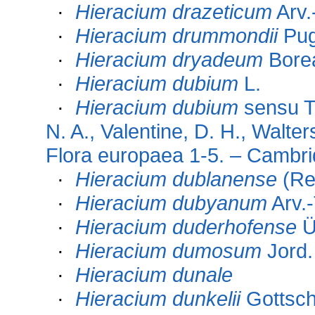
·
Hieracium drazeticum
Arv.
·
Hieracium drummondii
Pug
·
Hieracium dryadeum
Bore
·
Hieracium dubium
L.
·
Hieracium dubium
sensu Tu
N. A., Valentine, D. H., Walt
Flora europaea 1-5. – Cambri
·
Hieracium dublanense
(Re
·
Hieracium dubyanum
Arv.-
·
Hieracium duderhofense
Ü
·
Hieracium dumosum
Jord.
·
Hieracium dunale
·
Hieracium dunkelii
Gottsch