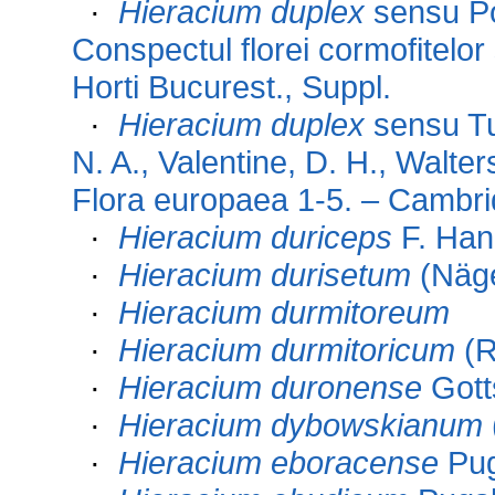
·
Hieracium duplex
sensu Po
Conspectul florei cormofitelo
Horti Bucurest., Suppl.
·
Hieracium duplex
sensu Tut
N. A., Valentine, D. H., Walt
Flora europaea 1-5. – Cambri
·
Hieracium duriceps
F. Han
·
Hieracium durisetum
(Näge
·
Hieracium durmitoreum
·
Hieracium durmitoricum
(R
·
Hieracium duronense
Gott
·
Hieracium dybowskianum
·
Hieracium eboracense
Pug