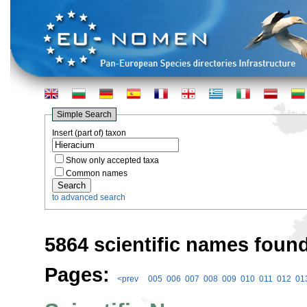
Simple Search
Insert (part of) taxon
Show only accepted taxa
Common names
to advanced search
5864 scientific names found
Pages:
<prev
005
006
007
008
009
010
011
012
01