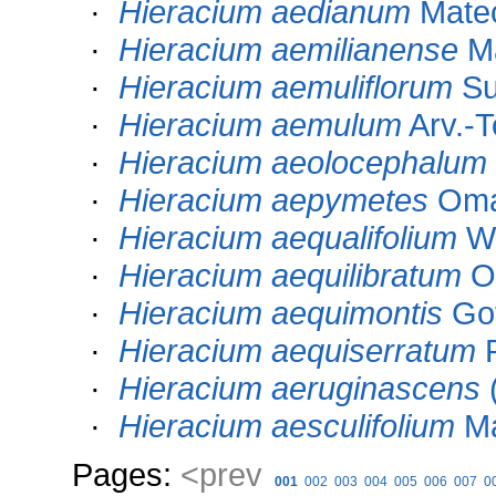
·
Hieracium aedianum
Mateo
·
Hieracium aemilianense
Ma
·
Hieracium aemuliflorum
Su
·
Hieracium aemulum
Arv.-T
·
Hieracium aeolocephalum
·
Hieracium aepymetes
Om
·
Hieracium aequalifolium
Wi
·
Hieracium aequilibratum
O
·
Hieracium aequimontis
Got
·
Hieracium aequiserratum
P
·
Hieracium aeruginascens
(
·
Hieracium aesculifolium
Ma
Pages:
<prev
001
002
003
004
005
006
007
0