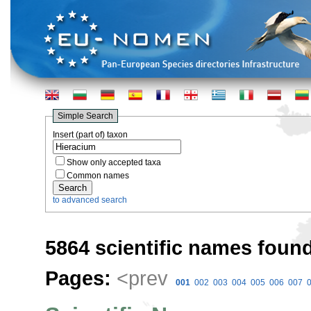
Simple Search
Insert (part of) taxon
Show only accepted taxa
Common names
to advanced search
5864 scientific names found
Pages:
<prev
001
002
003
004
005
006
007