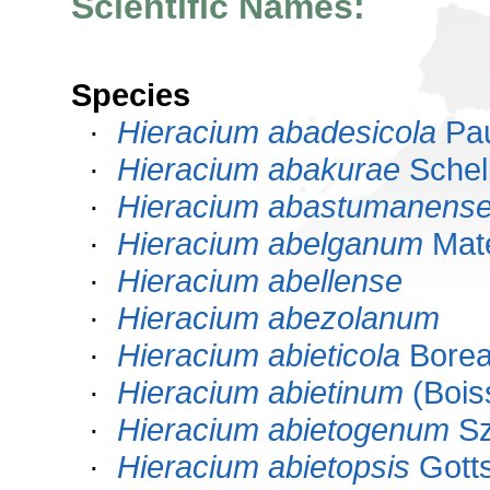
Scientific Names:
Species
·
Hieracium abadesicola
Pa
·
Hieracium abakurae
Schel
·
Hieracium abastumanens
·
Hieracium abelganum
Mate
·
Hieracium abellense
·
Hieracium abezolanum
·
Hieracium abieticola
Bore
·
Hieracium abietinum
(Boiss
·
Hieracium abietogenum
Sz
·
Hieracium abietopsis
Gotts