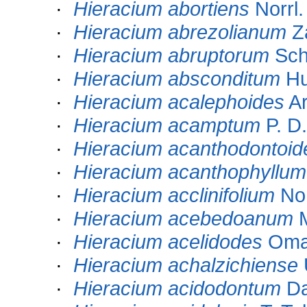
·
Hieracium abortiens
Norrl.
·
Hieracium abrezolianum
Z
·
Hieracium abruptorum
Sch
·
Hieracium absconditum
Hu
·
Hieracium acalephoides
Ar
·
Hieracium acamptum
P. D.
·
Hieracium acanthodontoid
·
Hieracium acanthophyllum
·
Hieracium acclinifolium
Nor
·
Hieracium acebedoanum
M
·
Hieracium acelidodes
Oma
·
Hieracium achalzichiense
·
Hieracium acidodontum
Da