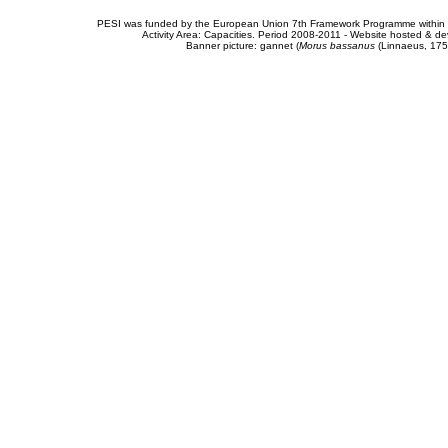
PESI was funded by the European Union 7th Framework Programme within t
Activity Area: Capacities. Period 2008-2011 - Website hosted & 
Banner picture: gannet (
Morus bassanus
(Linnaeus, 175