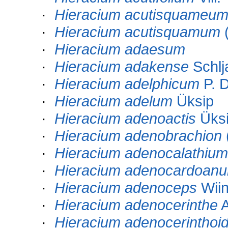
·
Hieracium acutisquameu
·
Hieracium acutisquamum
(
·
Hieracium adaesum
·
Hieracium adakense
Schlj
·
Hieracium adelphicum
P. D
·
Hieracium adelum
Üksip
·
Hieracium adenoactis
Üks
·
Hieracium adenobrachion
·
Hieracium adenocalathium
·
Hieracium adenocardoan
·
Hieracium adenoceps
Wiin
·
Hieracium adenocerinthe
A
·
Hieracium adenocerinthoi