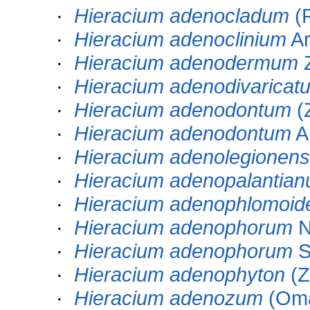
·
Hieracium adenocladum
(
·
Hieracium adenoclinium
Ar
·
Hieracium adenodermum
·
Hieracium adenodivaricat
·
Hieracium adenodontum
(
·
Hieracium adenodontum
Ar
·
Hieracium adenolegionen
·
Hieracium adenopalantia
·
Hieracium adenophlomoid
·
Hieracium adenophorum
N
·
Hieracium adenophorum
S
·
Hieracium adenophyton
(Z
·
Hieracium adenozum
(Om