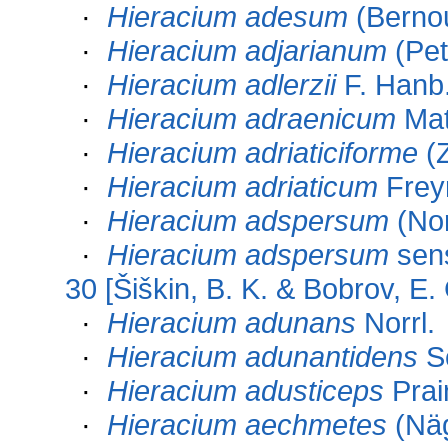
·
Hieracium adesum
(Bernou
·
Hieracium adjarianum
(Pet
·
Hieracium adlerzii
F. Hanb
·
Hieracium adraenicum
Ma
·
Hieracium adriaticiforme
(
·
Hieracium adriaticum
Frey
·
Hieracium adspersum
(Nor
·
Hieracium adspersum
sens
30 [Šiškin, B. K. & Bobrov, E.
·
Hieracium adunans
Norrl.
·
Hieracium adunantidens
Sc
·
Hieracium adusticeps
Prai
·
Hieracium aechmetes
(Näg