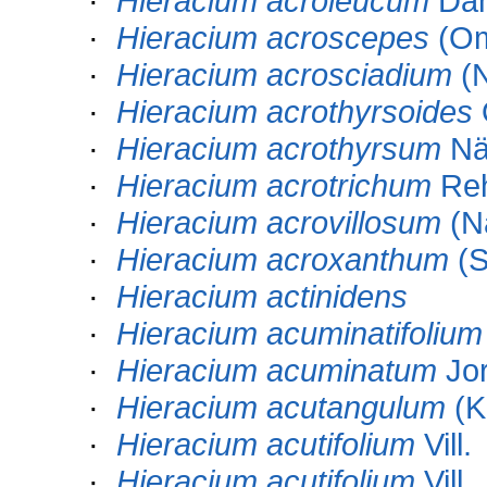
·
Hieracium acroleucum
Dah
·
Hieracium acroscepes
(Om
·
Hieracium acrosciadium
(N
·
Hieracium acrothyrsoides
·
Hieracium acrothyrsum
Näg
·
Hieracium acrotrichum
Re
·
Hieracium acrovillosum
(Nä
·
Hieracium acroxanthum
(S
·
Hieracium actinidens
·
Hieracium acuminatifolium
·
Hieracium acuminatum
Jor
·
Hieracium acutangulum
(K
·
Hieracium acutifolium
Vill.
·
Hieracium acutifolium
Vill.