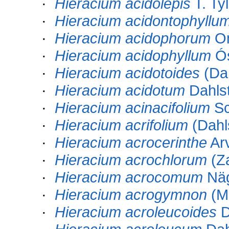
·
Hieracium acidolepis
T. Tyl
·
Hieracium acidontophyllu
·
Hieracium acidophorum
O
·
Hieracium acidophyllum
Ós
·
Hieracium acidotoides
(Dah
·
Hieracium acidotum
Dahlst
·
Hieracium acinacifolium
Sc
·
Hieracium acrifolium
(Dahl
·
Hieracium acrocerinthe
Arv
·
Hieracium acrochlorum
(Z
·
Hieracium acrocomum
Näg
·
Hieracium acrogymnon
(Ma
·
Hieracium acroleucoides
D