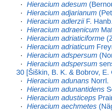
·
Hieracium adesum
(Bernou
·
Hieracium adjarianum
(Pet
·
Hieracium adlerzii
F. Hanb
·
Hieracium adraenicum
Ma
·
Hieracium adriaticiforme
(
·
Hieracium adriaticum
Frey
·
Hieracium adspersum
(Nor
·
Hieracium adspersum
sens
30 [Šiškin, B. K. & Bobrov, E.
·
Hieracium adunans
Norrl.
·
Hieracium adunantidens
Sc
·
Hieracium adusticeps
Prai
·
Hieracium aechmetes
(Näg