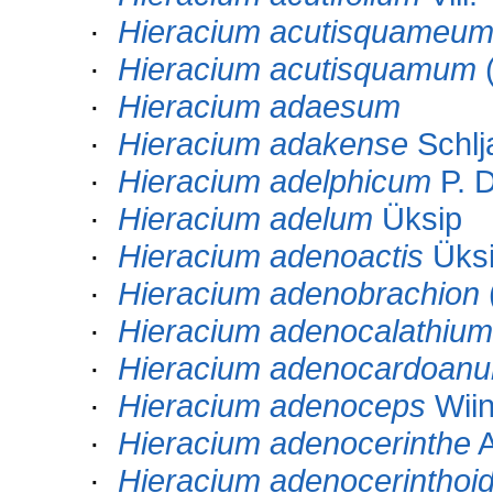
·
Hieracium acutisquameu
·
Hieracium acutisquamum
(
·
Hieracium adaesum
·
Hieracium adakense
Schlj
·
Hieracium adelphicum
P. D
·
Hieracium adelum
Üksip
·
Hieracium adenoactis
Üks
·
Hieracium adenobrachion
·
Hieracium adenocalathium
·
Hieracium adenocardoan
·
Hieracium adenoceps
Wiin
·
Hieracium adenocerinthe
A
·
Hieracium adenocerinthoi