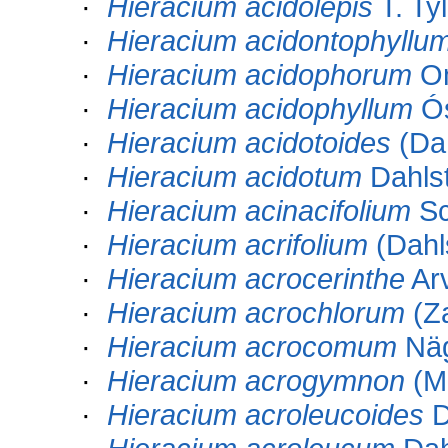
·
Hieracium acidolepis
T. Tyl
·
Hieracium acidontophyllu
·
Hieracium acidophorum
O
·
Hieracium acidophyllum
Ós
·
Hieracium acidotoides
(Dah
·
Hieracium acidotum
Dahlst
·
Hieracium acinacifolium
Sc
·
Hieracium acrifolium
(Dahl
·
Hieracium acrocerinthe
Arv
·
Hieracium acrochlorum
(Z
·
Hieracium acrocomum
Näg
·
Hieracium acrogymnon
(Ma
·
Hieracium acroleucoides
D