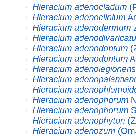
·
Hieracium adenocladum
(
·
Hieracium adenoclinium
Ar
·
Hieracium adenodermum
·
Hieracium adenodivaricat
·
Hieracium adenodontum
(
·
Hieracium adenodontum
Ar
·
Hieracium adenolegionen
·
Hieracium adenopalantia
·
Hieracium adenophlomoid
·
Hieracium adenophorum
N
·
Hieracium adenophorum
S
·
Hieracium adenophyton
(Z
·
Hieracium adenozum
(Om