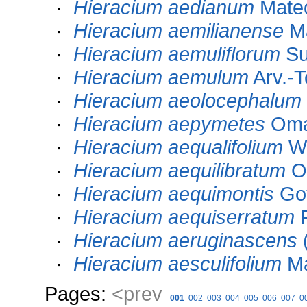
·
Hieracium aedianum
Mateo
·
Hieracium aemilianense
Ma
·
Hieracium aemuliflorum
Su
·
Hieracium aemulum
Arv.-T
·
Hieracium aeolocephalum
·
Hieracium aepymetes
Om
·
Hieracium aequalifolium
Wi
·
Hieracium aequilibratum
O
·
Hieracium aequimontis
Got
·
Hieracium aequiserratum
P
·
Hieracium aeruginascens
(
·
Hieracium aesculifolium
Ma
Pages:
<prev
001
002
003
004
005
006
007
0