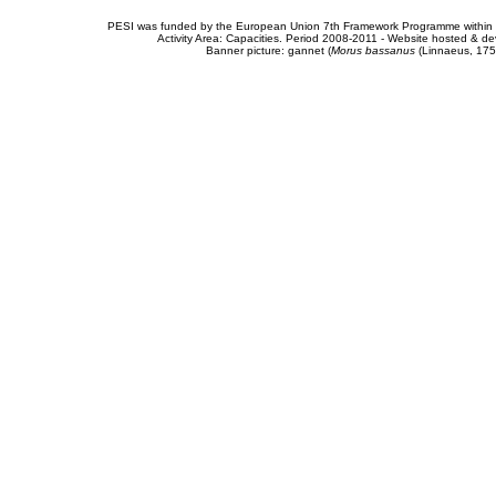
PESI was funded by the European Union 7th Framework Programme within t
Activity Area: Capacities. Period 2008-2011 - Website hosted & 
Banner picture: gannet (
Morus bassanus
(Linnaeus, 175