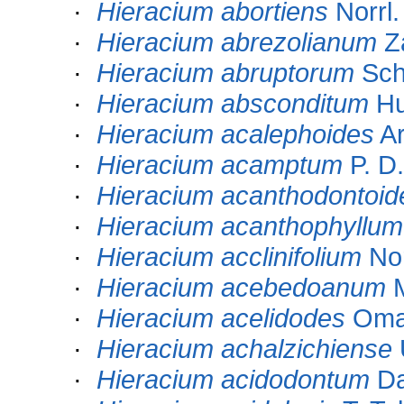
·
Hieracium abortiens
Norrl.
·
Hieracium abrezolianum
Z
·
Hieracium abruptorum
Sch
·
Hieracium absconditum
Hu
·
Hieracium acalephoides
Ar
·
Hieracium acamptum
P. D.
·
Hieracium acanthodontoid
·
Hieracium acanthophyllum
·
Hieracium acclinifolium
Nor
·
Hieracium acebedoanum
M
·
Hieracium acelidodes
Oma
·
Hieracium achalzichiense
·
Hieracium acidodontum
Da