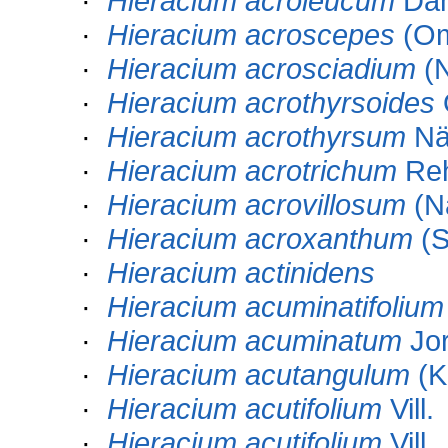
·
Hieracium acroleucum
Dah
·
Hieracium acroscepes
(Om
·
Hieracium acrosciadium
(N
·
Hieracium acrothyrsoides
·
Hieracium acrothyrsum
Näg
·
Hieracium acrotrichum
Re
·
Hieracium acrovillosum
(Nä
·
Hieracium acroxanthum
(S
·
Hieracium actinidens
·
Hieracium acuminatifolium
·
Hieracium acuminatum
Jor
·
Hieracium acutangulum
(K
·
Hieracium acutifolium
Vill.
·
Hieracium acutifolium
Vill.