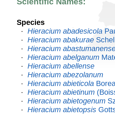
Scientific Names:
Species
·
Hieracium abadesicola
Pa
·
Hieracium abakurae
Schel
·
Hieracium abastumanens
·
Hieracium abelganum
Mate
·
Hieracium abellense
·
Hieracium abezolanum
·
Hieracium abieticola
Bore
·
Hieracium abietinum
(Boiss
·
Hieracium abietogenum
Sz
·
Hieracium abietopsis
Gotts