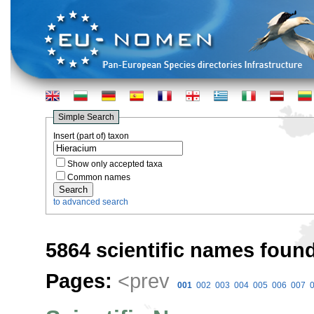
Simple Search
Insert (part of) taxon
Show only accepted taxa
Common names
to advanced search
5864 scientific names found
Pages:
<prev
001
002
003
004
005
006
007