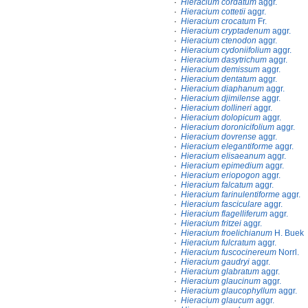
·
Hieracium cordatum
aggr.
·
Hieracium cottetii
aggr.
·
Hieracium crocatum
Fr.
·
Hieracium cryptadenum
aggr.
·
Hieracium ctenodon
aggr.
·
Hieracium cydoniifolium
aggr.
·
Hieracium dasytrichum
aggr.
·
Hieracium demissum
aggr.
·
Hieracium dentatum
aggr.
·
Hieracium diaphanum
aggr.
·
Hieracium djimilense
aggr.
·
Hieracium dollineri
aggr.
·
Hieracium dolopicum
aggr.
·
Hieracium doronicifolium
aggr.
·
Hieracium dovrense
aggr.
·
Hieracium elegantiforme
aggr.
·
Hieracium elisaeanum
aggr.
·
Hieracium epimedium
aggr.
·
Hieracium eriopogon
aggr.
·
Hieracium falcatum
aggr.
·
Hieracium farinulentiforme
aggr.
·
Hieracium fasciculare
aggr.
·
Hieracium flagelliferum
aggr.
·
Hieracium fritzei
aggr.
·
Hieracium froelichianum
H. Buek
·
Hieracium fulcratum
aggr.
·
Hieracium fuscocinereum
Norrl.
·
Hieracium gaudryi
aggr.
·
Hieracium glabratum
aggr.
·
Hieracium glaucinum
aggr.
·
Hieracium glaucophyllum
aggr.
·
Hieracium glaucum
aggr.