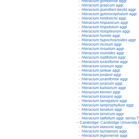
·
Hieracium gombense
aggr.
·
Hieracium graecum
aggr.
·
Hieracium guentheri-beckii
aggr.
·
Hieracium gymnocephalum
aggr.
·
Hieracium heldreichii
aggr.
·
Hieracium hispanicum
aggr.
·
Hieracium hispidulum
aggr.
·
Hieracium holopleurum
aggr.
·
Hieracium humile
aggr.
·
Hieracium hypochoeroides
aggr.
·
Hieracium incisum
aggr.
·
Hieracium insuetum
aggr.
·
Hieracium inuloides
aggr.
·
Hieracium isatifolium
aggr.
·
Hieracium iuraniforme
aggr.
·
Hieracium iuranum
aggr.
·
Hieracium jankae
aggr.
·
Hieracium jordanii
aggr.
·
Hieracium juraniforme
aggr.
·
Hieracium juranum
aggr.
·
Hieracium kalsianum
aggr.
·
Hieracium kerneri
aggr.
·
Hieracium krasanii
aggr.
·
Hieracium laevigatum
aggr.
·
Hieracium lamprophyllum
aggr.
·
Hieracium lanatum
aggr.
·
Hieracium lansicum
aggr.
·
Hieracium latifolium
aggr. sensu Tu
– Cambridge: Cambridge University 
·
Hieracium lawsonii
aggr.
·
Hieracium lazistanum
aggr.
·
Hieracium legionense
aggr.