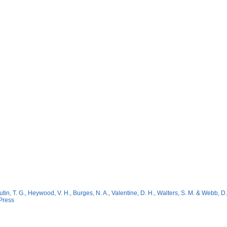
tin, T. G., Heywood, V. H., Burges, N. A., Valentine, D. H., Walters, S. M. & Webb,
Press