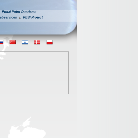
Focal Point Database
ebservices
PESI Project