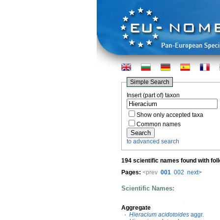
Simple Search
Insert (part of) taxon
Show only accepted taxa
Common names
to advanced search
194 scientific names found with fol
Pages:
<prev
001
002
next>
Scientific Names:
Aggregate
·
Hieracium acidotoides
aggr.