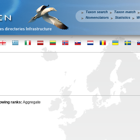
Taxon search
Taxon match
Nomenclators
Statistics
W
lowing ranks:
Aggregate