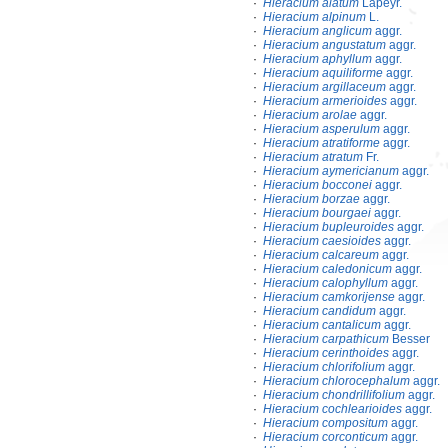
·
Hieracium alatum
Lapeyr.
·
Hieracium alpinum
L.
·
Hieracium anglicum
aggr.
·
Hieracium angustatum
aggr.
·
Hieracium aphyllum
aggr.
·
Hieracium aquiliforme
aggr.
·
Hieracium argillaceum
aggr.
·
Hieracium armerioides
aggr.
·
Hieracium arolae
aggr.
·
Hieracium asperulum
aggr.
·
Hieracium atratiforme
aggr.
·
Hieracium atratum
Fr.
·
Hieracium aymericianum
aggr.
·
Hieracium bocconei
aggr.
·
Hieracium borzae
aggr.
·
Hieracium bourgaei
aggr.
·
Hieracium bupleuroides
aggr.
·
Hieracium caesioides
aggr.
·
Hieracium calcareum
aggr.
·
Hieracium caledonicum
aggr.
·
Hieracium calophyllum
aggr.
·
Hieracium camkorijense
aggr.
·
Hieracium candidum
aggr.
·
Hieracium cantalicum
aggr.
·
Hieracium carpathicum
Besser
·
Hieracium cerinthoides
aggr.
·
Hieracium chlorifolium
aggr.
·
Hieracium chlorocephalum
aggr.
·
Hieracium chondrillifolium
aggr.
·
Hieracium cochlearioides
aggr.
·
Hieracium compositum
aggr.
·
Hieracium corconticum
aggr.