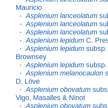
Mauricio
·
Asplenium lanceolatum
su
·
Asplenium lanceolatum
su
·
Asplenium lanceolatum
su
·
Asplenium lepidum
C. Pre
·
Asplenium lepidum
subsp
Brownsey
·
Asplenium lepidum
subsp
·
Asplenium melanocaulon
s
D. Löve
·
Asplenium obovatum
subs
Vigo, Masalles & Ninot
·
Asplenium obovatum
subs