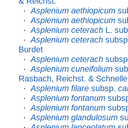
& Reichst.
·
Asplenium aethiopicum
su
·
Asplenium aethiopicum
su
·
Asplenium ceterach
L. su
·
Asplenium ceterach
subsp
Burdet
·
Asplenium ceterach
subsp
·
Asplenium cuneifolium
sub
Rasbach, Reichst. & Schnelle
·
Asplenium filare
subsp.
ca
·
Asplenium fontanum
subs
·
Asplenium fontanum
subs
·
Asplenium glandulosum
su
·
Asplenium lanceolatum
su