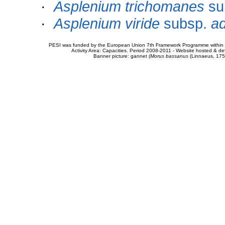
·
Asplenium trichomanes
su
·
Asplenium viride
subsp.
ad
PESI was funded by the European Union 7th Framework Programme within t
Activity Area: Capacities. Period 2008-2011 - Website hosted & 
Banner picture: gannet (
Morus bassanus
(Linnaeus, 175